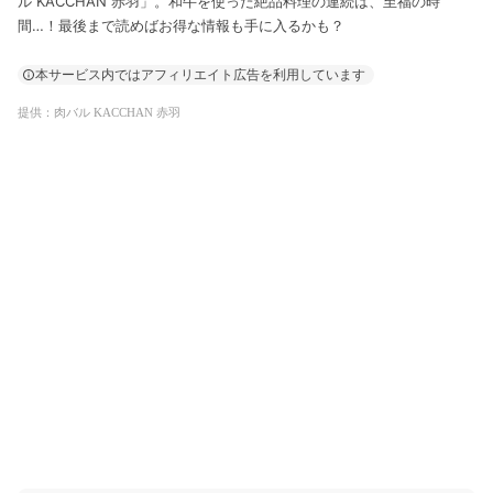
ル KACCHAN 赤羽」。和牛を使った絶品料理の連続は、至福の時
間…！最後まで読めばお得な情報も手に入るかも？
本サービス内ではアフィリエイト広告を利用しています
提供：肉バル KACCHAN 赤羽