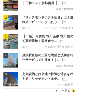
｜日和ステイ京都鴨川【…
aumo Partner
『リッチモンドホテル仙台』は子連
2
れ旅デビューにぴったり…
ホテル
リッチモンドホテル仙台
【千葉】南房総 鴨川温泉 鴨川館の
3
初夏避暑旅！客室食や…
ホテル
南房総 鴨川温泉 鴨川館
金沢駅直結の上質な眺望と洗練され
4
たサービスでお迎え！｜…
aumo Partner
充実設備と好立地で快適な滞在を叶
5
える｜リッチモンドホテ…
aumo編集部
もっと見る