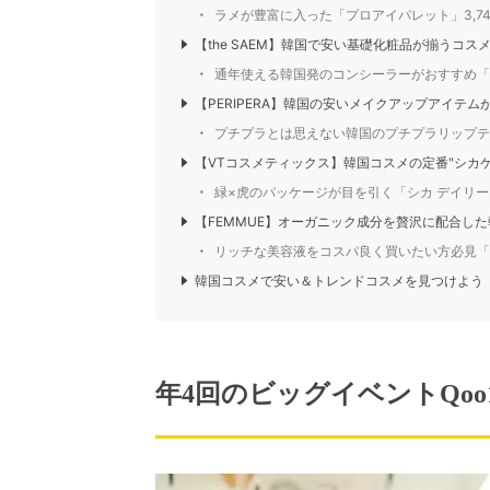
ラメが豊富に入った「プロアイパレット」3,7
【the SAEM】韓国で安い基礎化粧品が揃うコス
通年使える韓国発のコンシーラーがおすすめ「
【PERIPERA】韓国の安いメイクアップアイテム
プチプラとは思えない韓国のプチプラリップティン
【VTコスメティックス】韓国コスメの定番"シカ
緑×虎のパッケージが目を引く「シカ デイリー 
【FEMMUE】オーガニック成分を贅沢に配合し
リッチな美容液をコスパ良く買いたい方必見「ル
韓国コスメで安い＆トレンドコスメを見つけよう
年4回のビッグイベントQoo