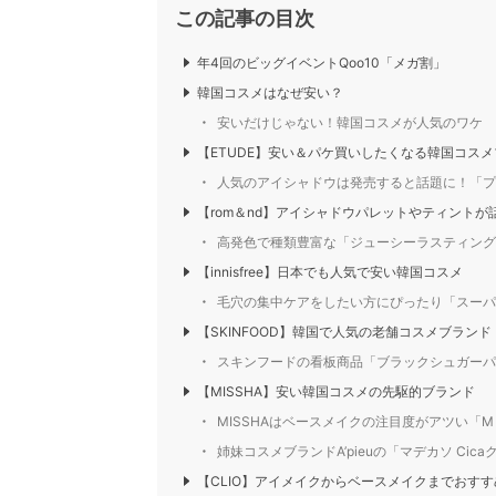
この記事の目次
年4回のビッグイベントQoo10「メガ割」
韓国コスメはなぜ安い？
安いだけじゃない！韓国コスメが人気のワケ
【ETUDE】安い＆パケ買いしたくなる韓国コス
人気のアイシャドウは発売すると話題に！「プレイ
【rom＆nd】アイシャドウパレットやティントが
高発色で種類豊富な「ジューシーラスティングテ
【innisfree】日本でも人気で安い韓国コスメ
毛穴の集中ケアをしたい方にぴったり「スーパー
【SKINFOOD】韓国で人気の老舗コスメブランド
スキンフードの看板商品「ブラックシュガーパー
【MISSHA】安い韓国コスメの先駆的ブランド
MISSHAはベースメイクの注目度がアツい「M 
姉妹コスメブランドA’pieuの「マデカソ Cic
【CLIO】アイメイクからベースメイクまでおす