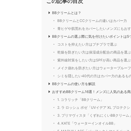
この記事の目次
BBクリームとは？
BBクリームとCCクリームの違いはカバー力
青ヒゲや肌荒れをカバーしたいメンズにもおす
BBクリームの選ぶ際に気を付けたいポイントは5
コストを抑えたい方はプチプラで選ぶ
乾燥を防ぎたい方は保湿成分配合の商品を選ぶ
紫外線対策をしたい方はSPFが高い商品を選ぶ
メイク崩れを防ぎたい方はウォータープルーフ
シミを隠したい40代の方はカバー力のあるも
BBクリームの使い方を解説
おすすめBBクリーム16選！メンズに人気のある
1. コラリッチ「BBクリーム」
2. ラ ロッシュ ポゼ「UVイデア XL プロテク
3. プリマヴィスタ「くずれにくいBBクリーム
4. KATE「ウォーターインオイルBB」