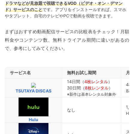
ドラマなどが見放題で視聴できるVOD（ビデオ・オン・デマン
ド）サービスのこと
です。アプリをインストールすれば、スマホ
やタブレット、自宅のテレビやPCで動画を視聴できます。
まずはおすすめ動画配信サービスの比較表をチェック！月額
料金やコンテンツ数、無料トライアル期間に違いがあるの
で、参考にしてみてください。
サービス名
無料お試し期間
月
14日間（
4枚レンタル
）
4枚
30日間（
8枚レンタル
）
TSUTAYA DISCAS
8枚
※新作は基本レンタル対象外
1,
なし
Hu
Hulu
スタ