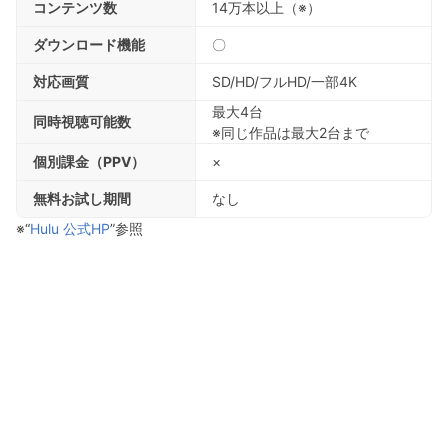
コンテンツ数
14万本以上（※）
ダウンロード機能
〇
対応画質
SD/HD/フルHD/一部4K
最大4台
同時視聴可能数
※同じ作品は最大2台まで
個別課金（PPV）
×
無料お試し期間
なし
※“
Hulu 公式HP
”参照