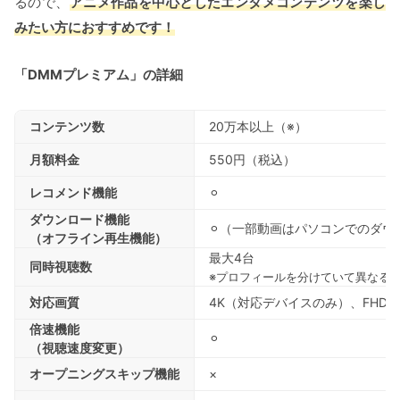
るので、
アニメ作品を中心としたエンタメコンテンツを楽し
みたい方におすすめです！
「DMMプレミアム」の詳細
コンテンツ数
20万本以上（※）
月額料金
550円（税込）
レコメンド機能
⚪︎
ダウンロード機能
⚪︎（一部動画はパソコンでのダ
（オフライン再生機能）
最大4台
同時視聴数
※プロフィールを分けていて異なる
対応画質
4K（対応デバイスのみ）、FHD、
倍速機能
⚪︎
（視聴速度変更）
オープニングスキップ機能
×