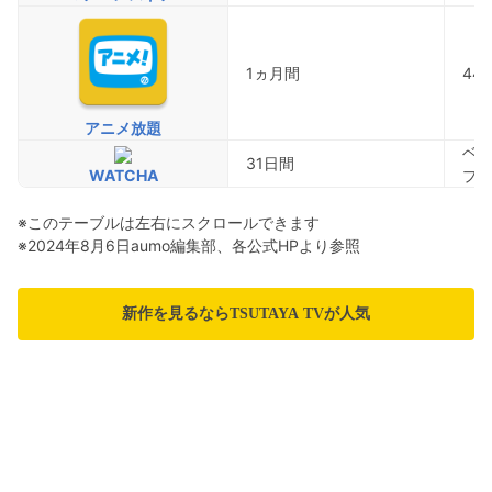
1ヵ月間
44
アニメ放題
ベー
31日間
WATCHA
プレ
※このテーブルは左右にスクロールできます
※2024年8月6日aumo編集部、各公式HPより参照
新作を見るならTSUTAYA TVが人気