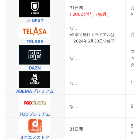
31日間
月額
1,200pt付与（毎月）
※P
U-NEXT
なし
月額
※2週間無料トライアルは
2024年6月30日で終了
TELASA
スタ
なし
ベー
グロ
DAZN
なし
1,
ABEMAプレミアム
なし
97
FODプレミアム
55
31日間
※2
dアニメストア