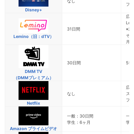
なし
プレ
Disney+
広
Le
31日間
※2
それ
Lemino（旧：dTV）
月額
30日間
55
DMM TV
（DMMプレミアム）
広告
なし
スタ
プレ
Netflix
一般：30日間
一般
学生：6ヶ月
学生
Amazon プライムビデオ