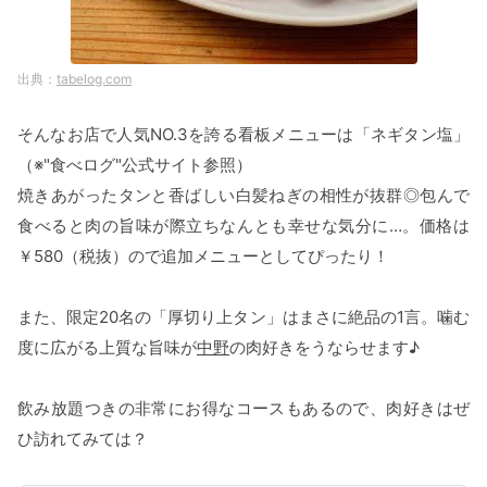
tabelog.com
そんなお店で人気NO.3を誇る看板メニューは「ネギタン塩」
（※"食べログ"公式サイト参照）
焼きあがったタンと香ばしい白髪ねぎの相性が抜群◎包んで
食べると肉の旨味が際立ちなんとも幸せな気分に…。価格は
￥580（税抜）ので追加メニューとしてぴったり！
また、限定20名の「厚切り上タン」はまさに絶品の1言。噛む
度に広がる上質な旨味が
中野
の肉好きをうならせます♪
飲み放題つきの非常にお得なコースもあるので、肉好きはぜ
ひ訪れてみては？