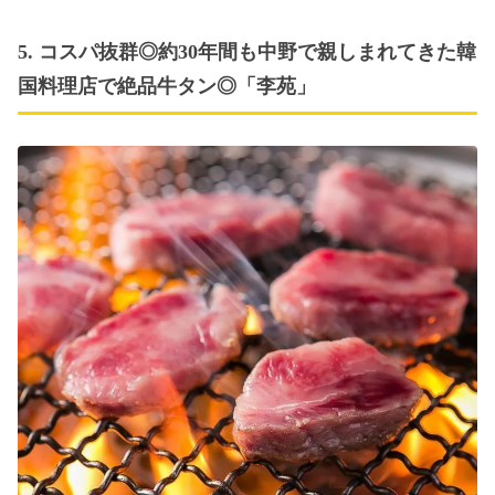
5. コスパ抜群◎約30年間も中野で親しまれてきた韓
国料理店で絶品牛タン◎「李苑」