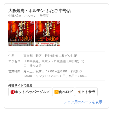
大阪焼肉・ホルモン ふたご 中野店
中野/焼肉、ホルモン、居酒屋
ホットペッパーグル
メ
住所
東京都中野区中野5-65-6 山和ビル3 2F
アクセス
ＪＲ中央線、東京メトロ東西線【中野駅】北
口 徒歩３分
営業時間
月～土、祝前日: 17:00～翌0:00 （料理L.O.
23:30 ドリンクL.O. 23:30）日、祝日: 17:00～
23:30 （料理L.O. 23:00 ドリンクL.O. 23:00）
外部サイトで見る
ホットペッパーグルメ
食べログ
ヒトサラ
シェア用のページを表示 ›