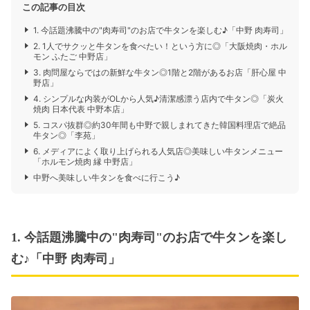
この記事の目次
1. 今話題沸騰中の"肉寿司"のお店で牛タンを楽しむ♪「中野 肉寿司」
2. 1人でサクッと牛タンを食べたい！という方に◎「大阪焼肉・ホル
モン ふたご 中野店」
3. 肉問屋ならではの新鮮な牛タン◎1階と2階があるお店「肝心屋 中
野店」
4. シンプルな内装がOLから人気♪清潔感漂う店内で牛タン◎「炭火
焼肉 日本代表 中野本店」
5. コスパ抜群◎約30年間も中野で親しまれてきた韓国料理店で絶品
牛タン◎「李苑」
6. メディアによく取り上げられる人気店◎美味しい牛タンメニュー
「ホルモン焼肉 縁 中野店」
中野へ美味しい牛タンを食べに行こう♪
1. 今話題沸騰中の"肉寿司"のお店で牛タンを楽し
む♪「中野 肉寿司」