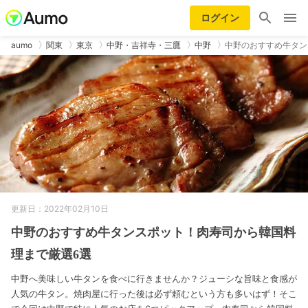
ログイン
aumo
関東
東京
中野・吉祥寺・三鷹
中野
中野のおすすめ牛タン
更新日：2022年02月10日
中野のおすすめ牛タンスポット！肉寿司から韓国料
理まで厳選6選
中野へ美味しい牛タンを食べに行きませんか？ジューシな旨味と食感が
人気の牛タン。焼肉屋に行った後は必ず頼むという方も多いはず！そこ