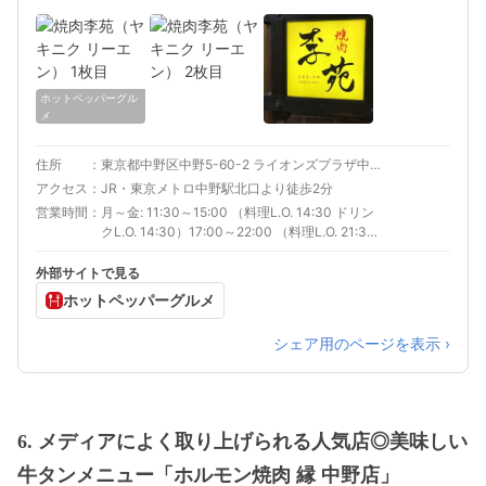
ホットペッパーグル
メ
住所
東京都中野区中野5-60-2 ライオンズプラザ中野 １Ｆ
アクセス
JR・東京メトロ中野駅北口より徒歩2分
営業時間
月～金: 11:30～15:00 （料理L.O. 14:30 ドリン
クL.O. 14:30）17:00～22:00 （料理L.O. 21:30
ドリンクL.O. 21:30）土、日、祝日、祝前日:
11:30～22:00 （料理L.O. 21:30 ドリンクL.O.
外部サイトで見る
21:30）
ホットペッパーグルメ
シェア用のページを表示 ›
6. メディアによく取り上げられる人気店◎美味しい
牛タンメニュー「ホルモン焼肉 縁 中野店」