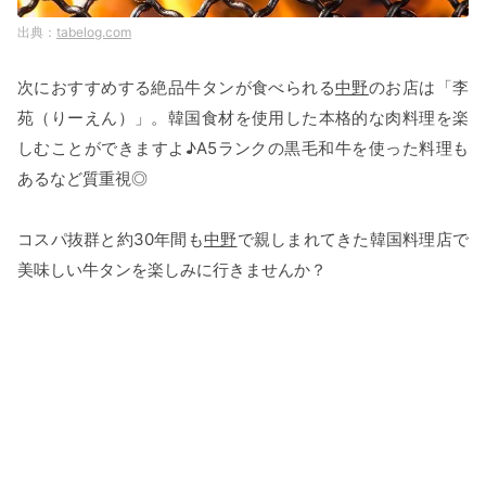
tabelog.com
次におすすめする絶品牛タンが食べられる
中野
のお店は「李
苑（りーえん）」。韓国食材を使用した本格的な肉料理を楽
しむことができますよ♪A5ランクの黒毛和牛を使った料理も
あるなど質重視◎
コスパ抜群と約30年間も
中野
で親しまれてきた韓国料理店で
美味しい牛タンを楽しみに行きませんか？