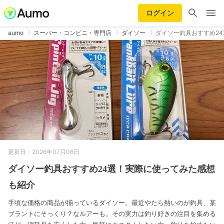
ログイン
aumo
スーパー・コンビニ・専門店
ダイソー
ダイソー釣具おすすめ2
更新日：2026年07月06日
ダイソー釣具おすすめ24選！実際に使ってみた感想
も紹介
手頃な価格の商品が揃っているダイソー。最近やたら熱いのが釣具、某
ブラントにそっくり？なルアーも。その実力は釣り好きの注目を集める