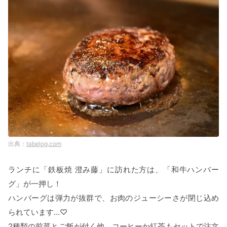
tabelog.com
ランチに「鉄板焼 澄み藤」に訪れた方は、「和牛ハンバー
グ」が一押し！
ハンバーグは弾力が抜群で、お肉のジューシーさが閉じ込め
られています…♡
2種類の前菜とご飯が付く他、コーヒーか紅茶もセットで注文