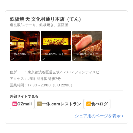
鉄板焼 天 文化村通り本店（てん）
道玄坂/ステーキ、鉄板焼き、居酒屋
一休.comレストラ
一休.comレストラ
一休.comレストラ
ン
ン
ン
住所
東京都渋谷区道玄坂2-23-12 フォンティスビル 2F
アクセス
JR線 渋谷駅 徒歩7分
営業時間
17:30～23:00（L.O 22:00）
外部サイトで見る
OZmall
一休.comレストラン
食べログ
シェア用のページを表示 ›