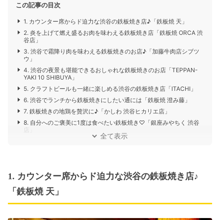
この記事の目次
1. カウンター席からド迫力な渋谷の鉄板焼き店♪「鉄板焼 天」
2. 炎を上げて燃え盛るお肉を味わえる鉄板焼き店「鉄板焼 ORCA 渋
谷店」
3. 渋谷で霜降り肉を味わえる鉄板焼きのお店♪「加藤牛肉店シブツ
ウ」
4. 渋谷の夜景も堪能できるおしゃれな鉄板焼きのお店「TEPPAN-
YAKI 10 SHIBUYA」
5. クラフトビールも一緒に楽しめる渋谷の鉄板焼き店「ITACHI」
6. 渋谷でランチから鉄板焼きにしたい通には「鉄板焼 澄み藤」
7. 鉄板焼きの地鶏を贅沢に♪「かしわ 渋谷ヒカリエ店」
8. 自分へのご褒美に1度は食べたい鉄板焼き♡「銀座みやちく 渋谷
店」
全て表示
1. カウンター席からド迫力な渋谷の鉄板焼き店♪
「鉄板焼 天」