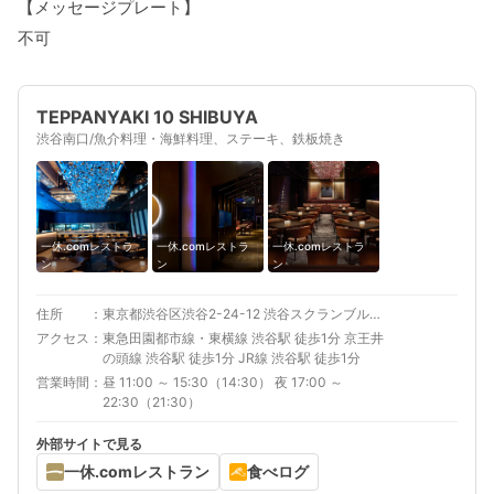
【メッセージプレート】
不可
TEPPANYAKI 10 SHIBUYA
渋谷南口/魚介料理・海鮮料理、ステーキ、鉄板焼き
一休.comレストラ
一休.comレストラ
一休.comレストラ
ン
ン
ン
住所
東京都渋谷区渋谷2-24-12 渋谷スクランブルスクエア 12F
アクセス
東急田園都市線・東横線 渋谷駅 徒歩1分 京王井
の頭線 渋谷駅 徒歩1分 JR線 渋谷駅 徒歩1分
営業時間
昼 11:00 ～ 15:30（14:30） 夜 17:00 ～
22:30（21:30）
外部サイトで見る
一休.comレストラン
食べログ