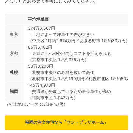
／なし）とあわせて参考にしてみてください。
平均坪単価
374万5,567円
東京
・土地によって坪単価の差が大きい
（中央区 1坪約2,674万円／あきる野市 1坪約33万円）
86万6,182円
京都
・東京に比べ都心部でもコストを抑えられる
（京都市中央区 1坪約375万円）
53万0,206円
札幌
・札幌市中央区のみ群を抜いて高価
（札幌市中央区 1坪約190万円／札幌市北区 1坪約50万
145万4,978円
福岡
・交通網が発展しているため最低単価が高め
（福岡市東区 1坪42万円）
（※"土地代データ 公式HP"参照）
福岡の注文住宅なら「サン・プラザホーム」