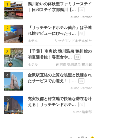
鴨川沿いの体験型ファミリーステイ
1
｜日和ステイ京都鴨川【…
aumo Partner
『リッチモンドホテル仙台』は子連
2
れ旅デビューにぴったり…
ホテル
リッチモンドホテル仙台
【千葉】南房総 鴨川温泉 鴨川館の
3
初夏避暑旅！客室食や…
ホテル
南房総 鴨川温泉 鴨川館
金沢駅直結の上質な眺望と洗練され
4
たサービスでお迎え！｜…
aumo Partner
充実設備と好立地で快適な滞在を叶
5
える｜リッチモンドホテ…
aumo編集部