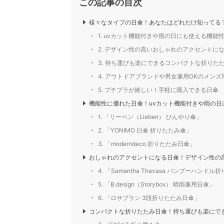
この記事の目次
様々なタイプの日傘！あなたはどれだけ知ってる
1. uvカット機能付きや雨の日にも使える機能
2. デザイン性の高いおしゃれのアクセントに
3. 持ち運びも楽にできるコンパクトな折りた
4. アウトドアブランドや男女兼用OKのメンズ
5. プチプラが嬉しい！手軽に購入できる日傘
機能性に優れた日傘！uvカット機能付きや雨の日
1. 「リーベン（Lieben） ひんやり傘」
2. 「YONIMO 日傘 折りたたみ傘」
3. 「moderndeco 折りたたみ日傘」
おしゃれのアクセントになる日傘！デザイン性の
4. 「Samantha Thavasa バンブーハン
5. 「B.design（Storybox） 晴雨兼用日傘」
6. 「ロサブラン 3段折りたたみ日傘」
コンパクトな折りたたみ日傘！持ち運びも楽にで