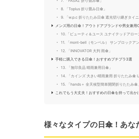
7. 「FASAZ 折り畳み傘」
8. 「Toplus 折り畳み日傘」
9. 「w.p.c 折りたたみ日傘 遮光切り継ぎタイ
メンズ用の日傘！アウトドアブランドや男女兼用O
10.「ビューティ＆ユース ユナイテッドアローズ
11. 「mont-bell（モンベル） サンブロック
12. 「INNOVATOR 大判 雨傘」
手軽に購入できる日傘！おすすめプチプラ3選
13. 「無印良品 晴雨兼用日傘」
14. 「カインズ 大きい晴雨兼用 折りたたみ傘 U
15. 「hands＋ 全天候型簡単開閉折りたたみ傘
これでもう大丈夫！おすすめの日傘を持って出か
様々なタイプの日傘！あな