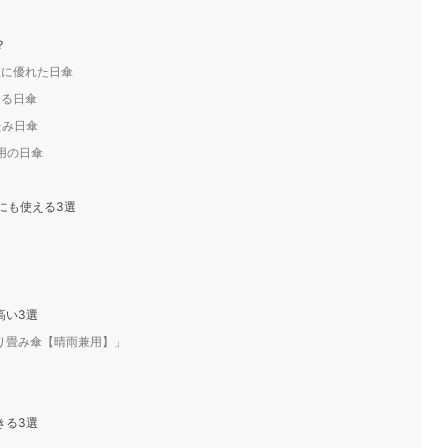
？
性に優れた日傘
なる日傘
たみ日傘
用の日傘
にも使える3選
高い3選
ドル折り畳み傘【晴雨兼用】」
きる3選