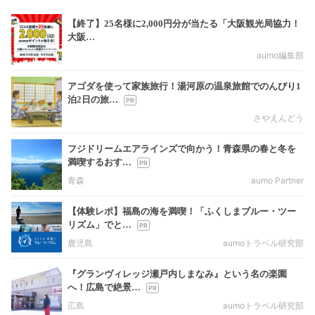
【終了】25名様に2,000円分が当たる「大阪観光局協力！
大阪…
aumo編集部
アゴダを使って家族旅行！湯河原の温泉旅館でのんびり1
泊2日の旅…
さやえんどう
フジドリームエアラインズで向かう！青森県の春と冬を
満喫するおす…
青森
aumo Partner
【体験レポ】福島の海を満喫！「ふくしまブルー・ツー
リズム」でと…
鹿児島
aumoトラベル研究部
『グランヴィレッジ瀬戸内しまなみ』という名の楽園
へ！広島で絶景…
広島
aumoトラベル研究部