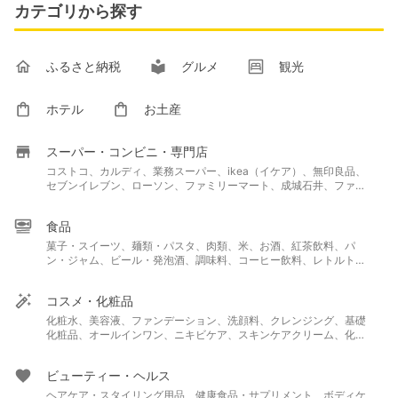
カテゴリから探す
ふるさと納税
グルメ
観光
ホテル
お土産
スーパー・コンビニ・専門店
コストコ、カルディ、業務スーパー、ikea（イケア）、無印良品、
セブンイレブン、ローソン、ファミリーマート、成城石井、ファミ
レス、ファーストフード、スタバ、ダイソー、ミスド、サーティワ
ン、ドトール、コメダ珈琲、シャトレーゼ、セリア、ニトリ、ユニ
食品
クロ
菓子・スイーツ、麺類・パスタ、肉類、米、お酒、紅茶飲料、パ
ン・ジャム、ビール・発泡酒、調味料、コーヒー飲料、レトルト・
惣菜、茶葉・インスタントドリンク、野菜ジュース、乳製品・卵、
魚介類、フルーツ、ワイン
コスメ・化粧品
化粧水、美容液、ファンデーション、洗顔料、クレンジング、基礎
化粧品、オールインワン、ニキビケア、スキンケアクリーム、化粧
下地、マスカラ・マスカラ下地、乳液、パック・マスク、アイシャ
ドウ、BBクリーム、メイク雑貨・小物、フェイスパウダー、ネイル
ビューティー・ヘルス
用品、コンシーラー、日焼け止め・UVケア、リップクリーム・リ
ップケア、メンズコスメ、コスメギフト
ヘアケア・スタイリング用品、健康食品・サプリメント、ボディケ