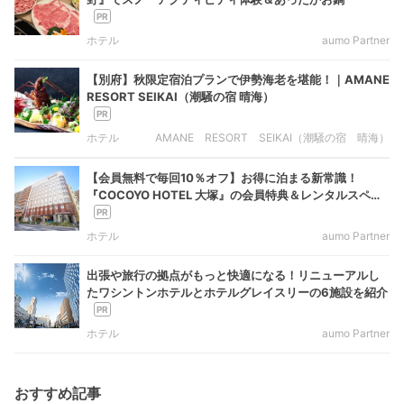
ホテル
aumo Partner
【別府】秋限定宿泊プランで伊勢海老を堪能！｜AMANE
RESORT SEIKAI（潮騒の宿 晴海）
ホテル
AMANE RESORT SEIKAI（潮騒の宿 晴海）
【会員無料で毎回10％オフ】お得に泊まる新常識！
『COCOYO HOTEL 大塚』の会員特典＆レンタルスペー
ス活用ガイド
ホテル
aumo Partner
出張や旅行の拠点がもっと快適になる！リニューアルし
たワシントンホテルとホテルグレイスリーの6施設を紹介
ホテル
aumo Partner
おすすめ記事