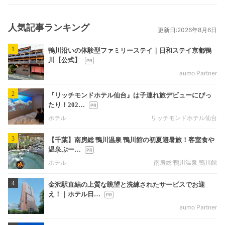
人気記事ランキング
更新日:2026年8月6日
1
鴨川沿いの体験型ファミリーステイ｜日和ステイ京都鴨
川【公式】
aumo Partner
2
『リッチモンドホテル仙台』は子連れ旅デビューにぴっ
たり！202…
ホテル
リッチモンドホテル仙台
3
【千葉】南房総 鴨川温泉 鴨川館の初夏避暑旅！客室食や
温泉ぷー…
ホテル
南房総 鴨川温泉 鴨川館
4
金沢駅直結の上質な眺望と洗練されたサービスでお迎
え！｜ホテル日…
aumo Partner