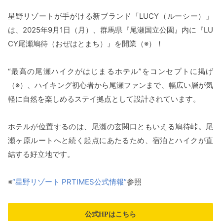
星野リゾートが手がける新ブランド「LUCY（ルーシー）」
は、2025年9月1日（月）、群馬県『尾瀬国立公園』内に『LU
CY尾瀬鳩待（おぜはとまち）』を開業（※）！
“最高の尾瀬ハイクがはじまるホテル”をコンセプトに掲げ
（※）、ハイキング初心者から尾瀬ファンまで、幅広い層が気
軽に自然を楽しめるステイ拠点として設計されています。
ホテルが位置するのは、尾瀬の玄関口ともいえる鳩待峠。尾
瀬ヶ原ルートへと続く起点にあたるため、宿泊とハイクが直
結する好立地です。
※
“星野リゾート PRTIMES公式情報”
参照
公式HPはこちら