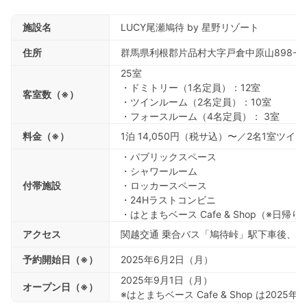
施設名
LUCY尾瀬鳩待 by 星野リゾート
住所
群馬県利根郡片品村大字戸倉中原山898-1
25室
・ドミトリー（1名定員）：12室
客室数（※）
・ツインルーム（2名定員）：10室
・フォースルーム（4名定員）： 3室
料金（※）
1泊 14,050円（税サ込）〜／2名1室ツ
・パブリックスペース
・シャワールーム
付帯施設
・ロッカースペース
・24Hラストコンビニ
・はとまちベース Cafe & Shop（※日帰
アクセス
関越交通 乗合バス「鳩待峠」駅下車後、徒
予約開始日（※）
2025年6月2日（月）
2025年9月1日（月）
オープン日（※）
※はとまちベース Cafe & Shop は20