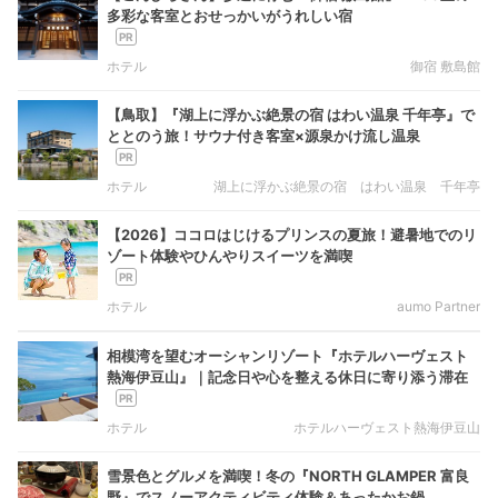
多彩な客室とおせっかいがうれしい宿
ホテル
御宿 敷島館
【鳥取】『湖上に浮かぶ絶景の宿 はわい温泉 千年亭』で
ととのう旅！サウナ付き客室×源泉かけ流し温泉
ホテル
湖上に浮かぶ絶景の宿 はわい温泉 千年亭
【2026】ココロはじけるプリンスの夏旅！避暑地でのリ
ゾート体験やひんやりスイーツを満喫
ホテル
aumo Partner
相模湾を望むオーシャンリゾート『ホテルハーヴェスト
熱海伊豆山』｜記念日や心を整える休日に寄り添う滞在
ホテル
ホテルハーヴェスト熱海伊豆山
雪景色とグルメを満喫！冬の『NORTH GLAMPER 富良
野』でスノーアクティビティ体験＆あったかお鍋