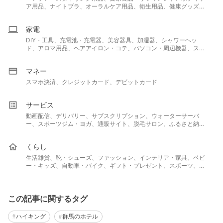
ア用品、ナイトブラ、オーラルケア用品、衛生用品、健康グッズ、
シェービング・ムダ毛処理用品、香水・フレグランス
家電
DIY・工具、充電池・充電器、美容器具、加湿器、シャワーヘッ
ド、アロマ用品、ヘアアイロン・コテ、パソコン・周辺機器、スマ
ートフォン・携帯電話、ドライヤー、キッチン用品、カメラ、照明
器具・天井照明、スピーカー、ミキサー・フードプロセッサー
マネー
スマホ決済、クレジットカード、デビットカード
サービス
動画配信、デリバリー、サブスクリプション、ウォーターサーバ
ー、スポーツジム・ヨガ、通販サイト、脱毛サロン、ふるさと納税
返礼品、結婚・婚活、教室・スクール・習い事、不用品回収・買取
サービス、ネットスーパー・食材宅配サービス、電子書籍サブスク
くらし
リプション、アプリ
生活雑貨、靴・シューズ、ファッション、インテリア・家具、ベビ
ー・キッズ、自動車・バイク、ギフト・プレゼント、スポーツ、ペ
ット・ペット用品、アウトドア、ホビー、保険
この記事に関するタグ
ハイキング
群馬のホテル