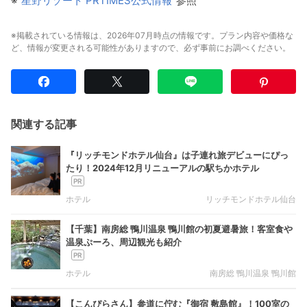
※
“星野リゾート PRTIMES公式情報”
参照
※掲載されている情報は、2026年07月時点の情報です。プラン内容や価格な
ど、情報が変更される可能性がありますので、必ず事前にお調べください。
関連する記事
『リッチモンドホテル仙台』は子連れ旅デビューにぴっ
たり！2024年12月リニューアルの駅ちかホテル
ホテル
リッチモンドホテル仙台
【千葉】南房総 鴨川温泉 鴨川館の初夏避暑旅！客室食や
温泉ぷーろ、周辺観光も紹介
ホテル
南房総 鴨川温泉 鴨川館
【こんぴらさん】参道に佇む『御宿 敷島館』！100室の