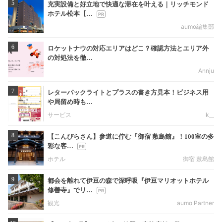
5
充実設備と好立地で快適な滞在を叶える｜リッチモンド
ホテル松本【…
aumo編集部
6
ロケットナウの対応エリアはどこ？確認方法とエリア外
の対処法を徹…
Annju
7
レターパックライトとプラスの書き方見本！ビジネス用
や局留め時も…
サービス
k__
8
【こんぴらさん】参道に佇む『御宿 敷島館』！100室の多
彩な客…
ホテル
御宿 敷島館
9
都会を離れて伊豆の森で深呼吸『伊豆マリオットホテル
修善寺』でリ…
観光
aumo Partner