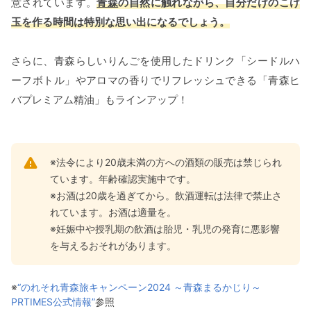
意されています。
青森
の自然に触れながら、自分だけのこけ
玉を作る時間は特別な思い出になるでしょう。
さらに、青森らしいりんごを使用したドリンク「シードルハ
ーフボトル」やアロマの香りでリフレッシュできる「青森ヒ
バプレミアム精油」もラインアップ！
※法令により20歳未満の方への酒類の販売は禁じられ
ています。年齢確認実施中です。
※お酒は20歳を過ぎてから。飲酒運転は法律で禁止さ
れています。お酒は適量を。
※妊娠中や授乳期の飲酒は胎児・乳児の発育に悪影響
を与えるおそれがあります。
※
“のれそれ⻘森旅キャンペーン2024 ～青森まるかじり～
PRTIMES公式情報”
参照