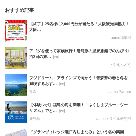
おすすめ記事
【終了】25名様に2,000円分が当たる「大阪観光局協力！
大阪…
aumo編集部
アゴダを使って家族旅行！湯河原の温泉旅館でのんびり1
泊2日の旅…
さやえんどう
フジドリームエアラインズで向かう！青森県の春と冬を
満喫するおす…
青森
aumo Partner
【体験レポ】福島の海を満喫！「ふくしまブルー・ツー
リズム」でと…
鹿児島
aumoトラベル研究部
『グランヴィレッジ瀬戸内しまなみ』という名の楽園