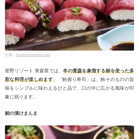
hoshinoresorts.com
星野リゾート 青森屋では、
冬の
青森
を象徴する鮪を使った多
彩な料理が楽しめます
。「鮪握り寿司」は、鮪そのものの旨
味をシンプルに味わえるひと品で、口の中に広がる風味が印
象に残ります。
鮪の漬けまんま