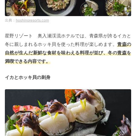
hoshinoresorts.com
星野リゾート 奥入瀬渓流ホテルでは、青森県が誇るイカと
冬に親しまれるホッキ貝を使った料理が楽しめます。
青森
の
自然が生んだ新鮮な食材を味わえる料理が並び、冬の
青森
を
満喫できる内容です。
イカとホッキ貝の刺身