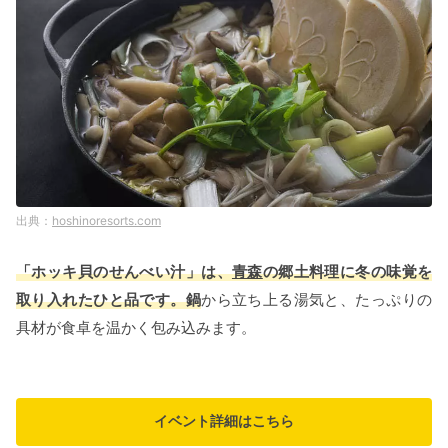
hoshinoresorts.com
「ホッキ貝のせんべい汁」は、
青森
の郷土料理に冬の味覚を
取り入れたひと品です。鍋
から立ち上る湯気と、たっぷりの
具材が食卓を温かく包み込みます。
イベント詳細はこちら