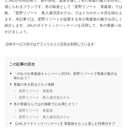
とJALが共同企画で、食や景色、温泉を通じて冬の青森の魅力を存分に
感じられるプランです。冬の味覚として『星野リゾート 青森屋』では
鮪、『星野リゾート 奥入瀬渓流ホテル』ではイカやホッキ貝を味わえ
ます。本記事では、星野リゾートが提案する冬の青森旅の魅力を詳しく
紹介します。JALのダイナミックパッケージを活用して、冬の青森へ出
かけましょう。
本サービス内ではアフィリエイト広告を利用しています
この記事の目次
「のれそれ青森旅キャンペーン2024」星野リゾートで青森の魅力を
味わおう！
青森の冬を彩るグルメ体験
星野リゾート 青森屋
星野リゾート 奥入瀬渓流ホテル
冬の青森ならではの体験で心を満たそう！
星野リゾート 青森屋
星野リゾート 奥入瀬渓流ホテル
【JALダイナミックパッケージ】青森旅をもっと楽しむ特典付きプ