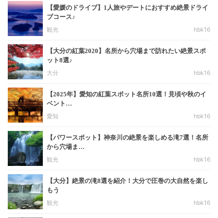
【愛媛のドライブ】1人旅やデートにおすすめ絶景ドライ
ブコース♪
観光
hbk16
【大分の紅葉2020】名所から穴場まで訪れたい絶景スポ
ット8選♪
大分
hbk16
【2025年】愛知の紅葉スポット名所10選！見頃や秋のイ
ベント…
愛知
hbk16
【パワースポット】神奈川の絶景を楽しめる滝7選！名所
から穴場ま…
観光
hbk16
【大分】絶景の滝8選を紹介！大分で圧巻の大自然を楽し
もう
観光
hbk16