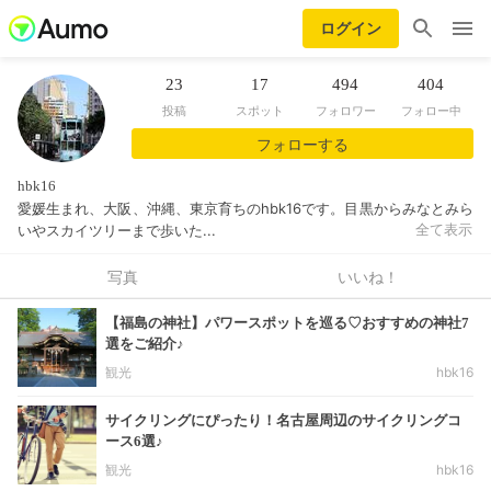
ログイン
23
17
494
404
投稿
スポット
フォロワー
フォロー中
フォローする
hbk16
愛媛生まれ、大阪、沖縄、東京育ちのhbk16です。目黒からみなとみら
いやスカイツリーまで歩いた...
全て表示
写真
いいね！
【福島の神社】パワースポットを巡る♡おすすめの神社7
選をご紹介♪
観光
hbk16
サイクリングにぴったり！名古屋周辺のサイクリングコ
ース6選♪
観光
hbk16