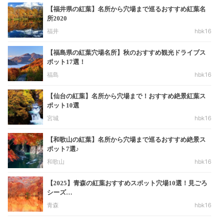
【福井県の紅葉】名所から穴場まで巡るおすすめ紅葉名
所2020
福井
hbk16
【福島県の紅葉穴場名所】秋のおすすめ観光ドライブス
ポット17選！
福島
hbk16
【仙台の紅葉】名所から穴場まで！おすすめ絶景紅葉ス
ポット10選
宮城
hbk16
【和歌山の紅葉】名所から穴場まで巡るおすすめ絶景ス
ポット7選♪
和歌山
hbk16
【2025】青森の紅葉おすすめスポット穴場10選！見ごろ
シーズ…
青森
hbk16