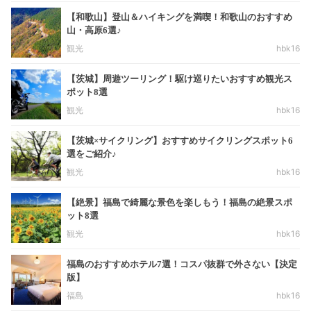
【和歌山】登山＆ハイキングを満喫！和歌山のおすすめ
山・高原6選♪
観光
hbk16
【茨城】周遊ツーリング！駆け巡りたいおすすめ観光ス
ポット8選
観光
hbk16
【茨城×サイクリング】おすすめサイクリングスポット6
選をご紹介♪
観光
hbk16
【絶景】福島で綺麗な景色を楽しもう！福島の絶景スポ
ット8選
観光
hbk16
福島のおすすめホテル7選！コスパ抜群で外さない【決定
版】
福島
hbk16