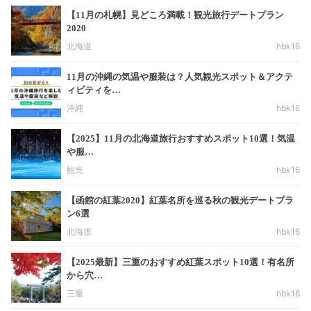
【11月の札幌】見どころ満載！観光旅行デートプラン
2020
北海道
hbk16
11月の沖縄の気温や服装は？人気観光スポット＆アクテ
ィビティを…
沖縄
hbk16
【2025】11月の北海道旅行おすすめスポット10選！気温
や服…
観光
hbk16
【函館の紅葉2020】紅葉名所を巡る秋の観光デートプラ
ン6選
北海道
hbk16
【2025最新】三重のおすすめ紅葉スポット10選！有名所
から穴…
三重
hbk16