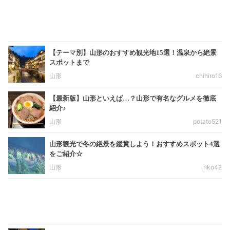
【テーマ別】山形のおすすめ観光地15選！温泉から絶景
スポットまで
山形
chihiro16
【最新版】山形といえば…？山形で有名なグルメを徹底
紹介♪
山形
potato521
山形観光で冬の絶景を鑑賞しよう！おすすめスポット4選
をご紹介☆
山形
riko42