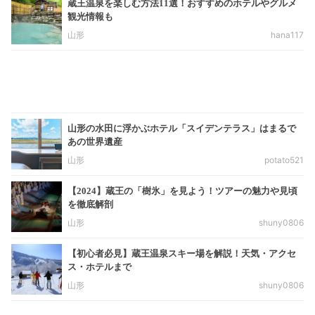
蔵王温泉を楽しむ方法11選！おすすめのホテルやグルメ
観光情報も
山形
hana117
山形の水田に浮かぶホテル「スイデンテラス」はまるで
あの世界遺産
山形
potato521
【2024】蔵王の「樹氷」を見よう！ツアーの魅力や見頃
を徹底解剖
山形
shuny0806
【初心者必見】蔵王温泉スキー場を解説！天気・アクセ
ス・ホテルまで
山形
shuny0806