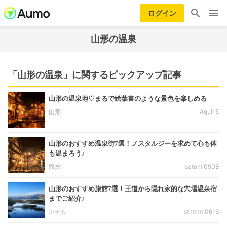
ログイン
山形の温泉
「山形の温泉」に関するピックアップ記事
山形の温泉地♡まるで絵葉書のような景色を楽しめる
山形
Aqui15
山形のおすすめ温泉街7選！ノスタルジーを求めて心も体
も温まろう♪
観光
satomi0908
山形のおすすめ旅館7選！王道から隠れ家的な穴場温泉宿
までご紹介♪
ホテル
stmtmt.0616