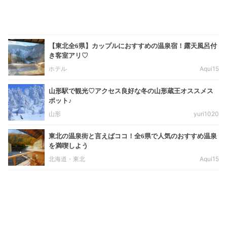
【東北全6県】カップルにおすすめの温泉宿！露天風呂付
き客室アリ♡
ホテル
Aqui15
山形駅で観光♡アクセス良好な冬の山形蔵王オススメス
ポット♪
山形
yuri1020
東北の温泉街と言えばココ！全6県で人気のおすすめ温泉
を満喫しよう
北海道・東北
Aqui15