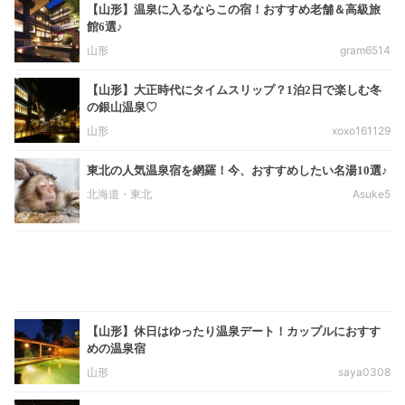
【山形】温泉に入るならこの宿！おすすめ老舗＆高級旅
館6選♪
山形
gram6514
【山形】大正時代にタイムスリップ？1泊2日で楽しむ冬
の銀山温泉♡
山形
xoxo161129
東北の人気温泉宿を網羅！今、おすすめしたい名湯10選♪
北海道・東北
Asuke5
【山形】休日はゆったり温泉デート！カップルにおすす
めの温泉宿
山形
saya0308