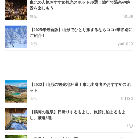
東北の人気おすすめ観光スポット30選！旅行で温泉や絶
景を楽しもう
観光
ntf_08
【2025年最新版】山形でひとり旅するならココ♪季節別に
ご紹介！
山形
yuri1020
【2022】山形の観光地26選！東北出身者のおすすめスポ
ット
山形
tn1130
【鶴岡の温泉】日帰りするもよし、旅館に泊まるもよ
し、厳選6選♪
j16_f