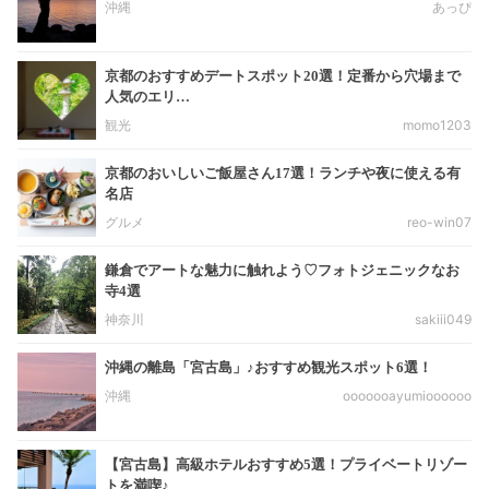
沖縄
あっぴ
京都のおすすめデートスポット20選！定番から穴場まで
人気のエリ…
観光
momo1203
京都のおいしいご飯屋さん17選！ランチや夜に使える有
名店
グルメ
reo-win07
鎌倉でアートな魅力に触れよう♡フォトジェニックなお
寺4選
神奈川
sakiii049
沖縄の離島「宮古島」♪おすすめ観光スポット6選！
沖縄
ooooooayumioooooo
【宮古島】高級ホテルおすすめ5選！プライベートリゾー
トを満喫♪