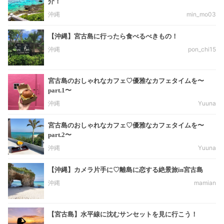
介！
沖縄
min_mo03
【沖縄】宮古島に行ったら食べるべきもの！
沖縄
pon_chi15
宮古島のおしゃれなカフェ♡優雅なカフェタイムを〜
part.1〜
沖縄
Yuuna
宮古島のおしゃれなカフェ♡優雅なカフェタイムを〜
part.2〜
沖縄
Yuuna
【沖縄】カメラ片手に♡離島に恋する絶景旅in宮古島
沖縄
mamian
【宮古島】水平線に沈むサンセットを見に行こう！