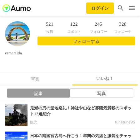
ログイン
521
122
245
328
投稿
スポット
フォロワー
フォロー中
フォローする
esmeralda
いいね！
写真
記事
写真
鬼滅の刃の聖地巡礼！神社や山など雰囲気満載のスポッ
ト12選紹介
観光
tunetune95
日本の南国宮古島へ行こう！年間の気温と服装をチェッ