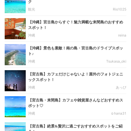
ク
観光
Rio1025
【沖縄】宮古島からすぐ！魅力満載な来間島のおすすめ
スポット！
沖縄
reina
【沖縄】景色も素敵！南の島・宮古島のドライブスポッ
ト♪
沖縄
Tsukasa_oki
【宮古島】カフェだけじゃないよ！屋外のフォトジェニ
ックスポット！
沖縄
あっぴ
【宮古島・来間島】カフェや雑貨屋さんなどおすすめス
ポット♡
沖縄
☺︎hana31
【宮古島】絶景&贅沢に過ごすおすすめスポットをご紹