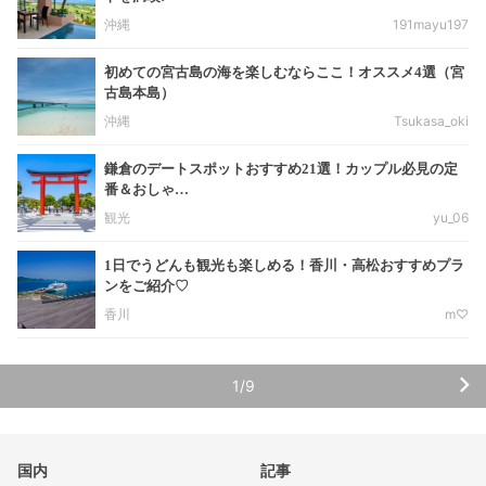
沖縄
191mayu197
初めての宮古島の海を楽しむならここ！オススメ4選（宮
古島本島）
沖縄
Tsukasa_oki
鎌倉のデートスポットおすすめ21選！カップル必見の定
番＆おしゃ…
観光
yu_06
1日でうどんも観光も楽しめる！香川・高松おすすめプラ
ンをご紹介♡
香川
m♡
1/9
国内
記事