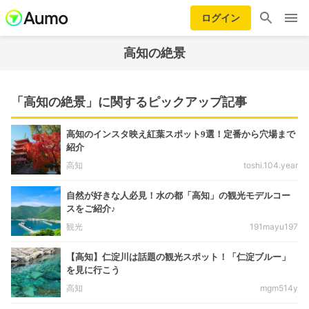
ログイン
高知の絶景
「高知の絶景」に関するピックアップ記事
高知のインスタ映え紅葉スポット9選！定番から穴場まで
紹介
高知
toshi.104.year
自然が好きな人必見！水の都「高知」の観光モデルコー
スをご紹介♪
観光
191mayu197
【高知】仁淀川は話題の観光スポット！「仁淀ブルー」
を見に行こう
高知
mgm514y