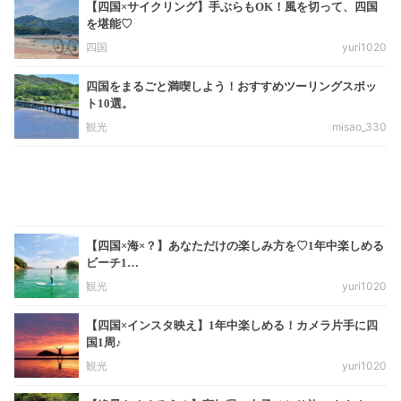
【四国×サイクリング】手ぶらもOK！風を切って、四国
を堪能♡
四国
yuri1020
四国をまるごと満喫しよう！おすすめツーリングスポッ
ト10選。
観光
misao_330
【四国×海×？】あなただけの楽しみ方を♡1年中楽しめる
ビーチ1…
観光
yuri1020
【四国×インスタ映え】1年中楽しめる！カメラ片手に四
国1周♪
観光
yuri1020