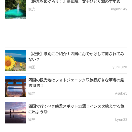
【絶景をめぐろう！】高知県、女子ひとり旅のすすめ
観光
mgm514y
【絶景】県別にご紹介！四国におでかけして癒されてみ
ない？
四国
yuri1020
四国の観光地はフォトジェニック♡旅行好きな筆者の厳
選18選！
観光
Asuke5
四国で行くべき絶景スポット11選！インスタ映えする旅
に出よう◎
観光
kyon22