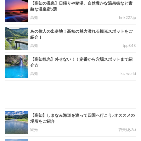
【高知の温泉】日帰りや秘湯、自然豊かな温泉街など素
敵な温泉宿5選
高知
hnk227.jp
あの偉人の出身地！高知の魅力溢れる観光スポットをご
紹介！
高知
tpp343
【高知観光】外せない！！定番から穴場スポットまで紹
介☆
高知
ks_world
【高知】しまなみ海道を渡って四国へ行こう♪オススメの
場所をご紹介
観光
杏美(あみ)