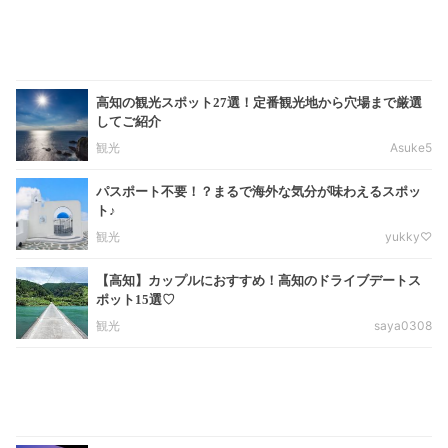
高知の観光スポット27選！定番観光地から穴場まで厳選
してご紹介
観光
Asuke5
パスポート不要！？まるで海外な気分が味わえるスポッ
ト♪
観光
yukky♡
【高知】カップルにおすすめ！高知のドライブデートス
ポット15選♡
観光
saya0308