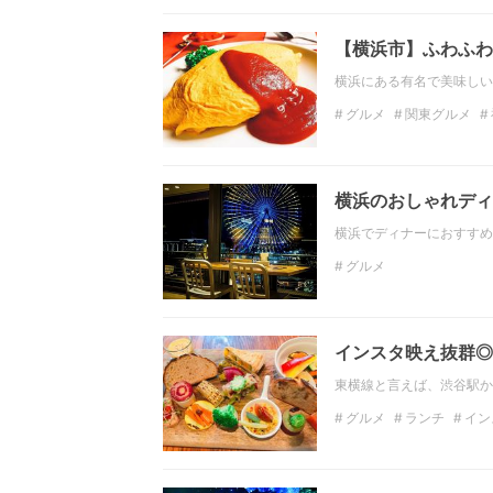
【横浜市】ふわふわ
横浜にある有名で美味しい
グルメ
関東グルメ
ディナー
関東のディ
横浜のおしゃれディ
横浜でディナーにおすすめ
グルメ
インスタ映え抜群◎
東横線と言えば、渋谷駅か
グルメ
ランチ
イン
自由が丘
都立大学