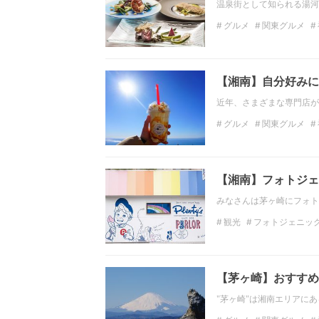
温泉街として知られる湯河
グルメ
関東グルメ
イタリアン
和食
海
【湘南】自分好みに
近年、さまざまな専門店が
グルメ
関東グルメ
シェイク
神奈川
湘
【湘南】フォトジェ
みなさんは茅ヶ崎にフォト
観光
フォトジェニッ
湘南観光
【茅ヶ崎】おすすめ
"茅ヶ崎"は湘南エリアに