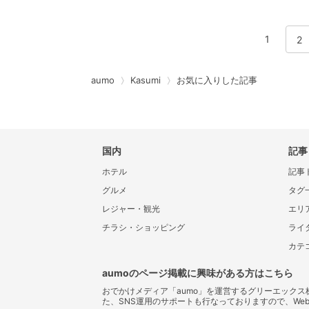
1
2
aumo
Kasumi
お気に入りした記事
国内
記事
ホテル
記事
グルメ
タグ
レジャー・観光
エリ
チラシ・ショッピング
ライ
カテ
aumoのページ掲載に興味がある方はこちら
おでかけメディア「aumo」を運営するグリーエック
た、SNS運用のサポートも行なっておりますので、We