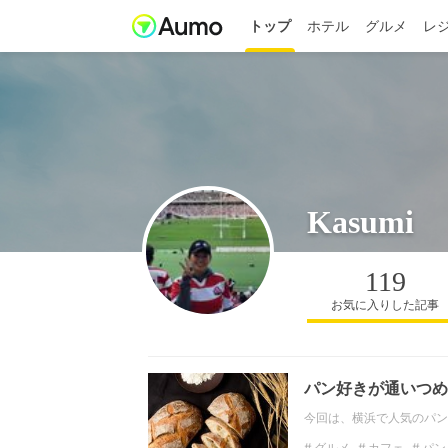
トップ
ホテル
グルメ
レ
Kasumi
119
お気に入りした記事
パン好きが通いつめ
今回は、横浜で人気のパン
グルメ
カフェ
パン