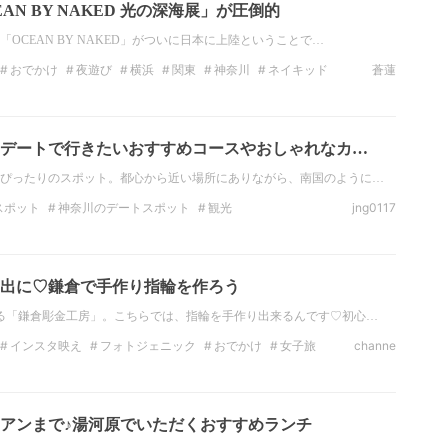
AN BY NAKED 光の深海展」が圧倒的
OCEAN BY NAKED」がついに日本に上陸ということで…
おでかけ
夜遊び
横浜
関東
神奈川
ネイキッド
蒼蓮
デートで行きたいおすすめコースやおしゃれなカ…
ぴったりのスポット。都心から近い場所にありながら、南国のように…
スポット
神奈川のデートスポット
観光
jng0117
神奈川の観光スポット
絶景
関東の絶景
神奈川の絶景
出に♡鎌倉で手作り指輪を作ろう
る「鎌倉彫金工房」。こちらでは、指輪を手作り出来るんです♡初心…
インスタ映え
フォトジェニック
おでかけ
女子旅
channe
日帰り旅
アンまで♪湯河原でいただくおすすめランチ