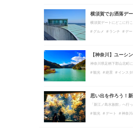
横須賀でお洒落デー
横須賀デートにどこに行こ
グルメ
ランチ
デー
神奈川のデートスポット
インスタ映え
フォト
【神奈川】ユーシン
神奈川県足柄下郡山北町に
観光
絶景
インスタ
神奈川
神奈川絶景
思い出を作ろう！新
「新江ノ島水族館」へ行っ
観光
デート
神奈川
水族館
神奈川の観光