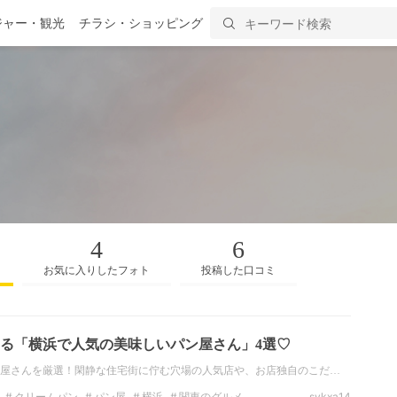
ジャー・観光
チラシ・ショッピング
4
6
お気に入りしたフォト
投稿した口コミ
る「横浜で人気の美味しいパン屋さん」4選♡
屋さんを厳選！閑静な住宅街に佇む穴場の人気店や、お店独自のこだ…
クリームパン
パン屋
横浜
関東のグルメ
sykxa14