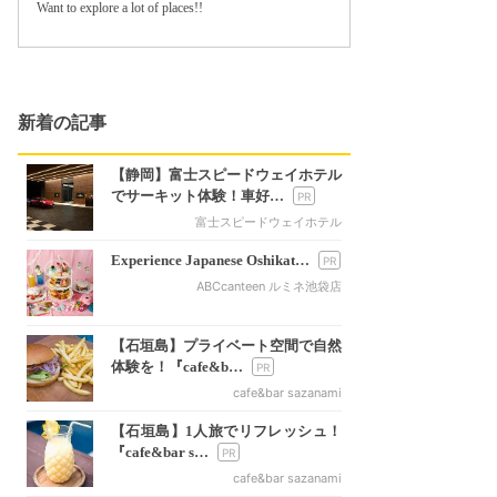
Want to explore a lot of places!!
新着の記事
【静岡】富士スピードウェイホテル
でサーキット体験！車好…
富士スピードウェイホテル
Experience Japanese Oshikat…
ABCcanteen ルミネ池袋店
【石垣島】プライベート空間で自然
体験を！『cafe&b…
cafe&bar sazanami
【石垣島】1人旅でリフレッシュ！
『cafe&bar s…
cafe&bar sazanami