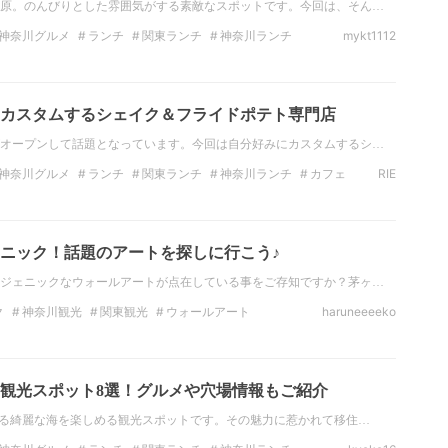
原。のんびりとした雰囲気がする素敵なスポットです。今回は、そん…
神奈川グルメ
ランチ
関東ランチ
神奈川ランチ
mykt1112
鮮
関東のデートスポット
カスタムするシェイク＆フライドポテト専門店
オープンして話題となっています。今回は自分好みにカスタムするシ…
神奈川グルメ
ランチ
関東ランチ
神奈川ランチ
カフェ
RIE
南
ニック！話題のアートを探しに行こう♪
ジェニックなウォールアートが点在している事をご存知ですか？茅ヶ…
ク
神奈川観光
関東観光
ウォールアート
haruneeeeko
観光スポット8選！グルメや穴場情報もご紹介
ある綺麗な海を楽しめる観光スポットです。その魅力に惹かれて移住…