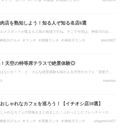
のカフェ
神奈川のカフェ
肉店を熟知しよう！知る人ぞ知る名店6選
ルメスポットが集まる人気の地域ですね。そこで今回は、神奈川のお…
神奈川グルメ
ランチ
関東ランチ
神奈川ランチ
dnk0907
ディナー
神奈川ディナー
0m！天空の特等席テラスで絶景体験◎
はないか！？」と、そんな絶景体験を味わえる天空のカフェ「清里テ…
ス
mamian
おしゃれなカフェを巡ろう！【イチオシ店10選】
しゃれなカフェの情報をまとめました！ふわっとしたフレンチトース…
神奈川グルメ
ランチ
関東ランチ
神奈川ランチ
shigemichi07
ナー
神奈川のディナー
カフェ