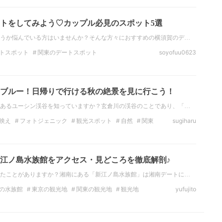
トをしてみよう♡カップル必見のスポット5選
うか悩んでいる方はいませんか？そんな方々におすすめの横須賀のデ…
トスポット
関東のデートスポット
soyofuu0623
観光
関東の観光スポット
絶景
ジェニック
ブルー！日帰りで行ける秋の絶景を見に行こう！
あるユーシン渓谷を知っていますか？玄倉川の渓谷のことであり、「…
映え
フォトジェニック
観光スポット
自然
関東
sugiharu
関東絶景
江ノ島水族館をアクセス・見どころを徹底解剖♪
たことがありますか？湘南にある「新江ノ島水族館」は湘南デートに…
の水族館
東京の観光地
関東の観光地
観光地
yufujito
地
関東
神奈川