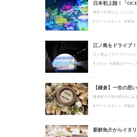
日本初上陸！「OCE
海外で行列となっていた、「
デートスポット
観光
OCEANBYNAKED
江ノ島をドライブ！
江ノ島はドライブデートに
グルメ
関東のデート
関東の観光スポット
夏
【鎌倉】一生の思い
鎌倉駅から徒歩約5分にあ
デートスポット
観光
鎌倉
神奈川
湘南
新鮮魚介からイタリ