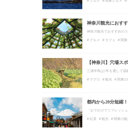
グルメ
関東グルメ
ディナー
日本料理
神奈川観光におすす
神奈川観光でおすすめのス
グルメ
カフェ
関東
関東のデートスポット
【神奈川】穴場スポ
三浦半島は1年を通して温
マグロ
観光
関東の
富士山が見えます
知
都内から20分短縮
「おでかけでリフレッシュ
紅茶
観光
関東の観
静岡の観光スポット