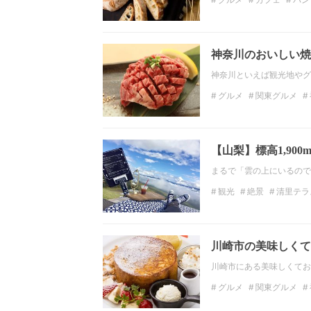
神奈川のグルメ
関東
神奈川のおいしい焼
神奈川といえば観光地やグ
グルメ
関東グルメ
ディナー
焼肉
関東
【山梨】標高1,90
まるで「雲の上にいるので
観光
絶景
清里テラ
川崎市の美味しくて
川崎市にある美味しくてお
グルメ
関東グルメ
ディナー
関東のディ