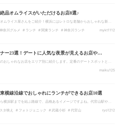
絶品オムライスがいただけるお店8選♪
オムライス屋さんをご紹介！横浜にはレトロな老舗からおしゃれな新…
神奈川グルメ
ランチ
関東ランチ
神奈川ランチ
mykt1112
ナー
神奈川のディナー
美食
ナー23選！デートに人気な夜景が見えるお店や…
のおしゃれなお店をエリア別に紹介します。定番のデートスポットと…
maiku125
東横線沿線でおしゃれにランチができるお店10選
ら横浜駅までを結ぶ路線で、品格あるイメージですよね。代官山駅や…
スタ映え
フォトジェニック
武蔵小杉
代官山
ryo1212
日吉
綱島