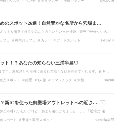
神奈川グルメ
ランチ
関東ランチ
神奈川ランチ
kyoko16
フライドポテト
焼き鳥
めのスポット26選！自然豊かな名所から穴場ま…
ポットを厳選！横浜やみなとみらいといった神奈川観光で外せない名…
カフェ
神奈川カフェ
カレー
デートスポット
sykxa14
神奈川のデートスポット
観光
関東の観光スポット
ット！？あなたの知らない三浦半島♡
暖です。東京湾と相模湾に囲まれて様々な顔を見せてくれます。春キ…
観光スポット
絶景
1人旅
ロマンチック
大根
sayuri
ってるようで知らない
ドラマの撮影地
！？新ICを使った御殿場アウトレットへの近さ…
気分を味わいたいけれど、あまり遠出はちょっと…。」「近場に"遠…
光スポット
東海の観光スポット
aumo編集部
温泉
日帰り温泉
ホテル
ドライブ
ファッション