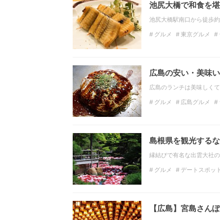
池尻大橋で和食を堪
池尻大橋駅南口から徒歩約
グルメ
東京グルメ
デート
女子会
広島の安い・美味い
広島のランチは美味しくて
グルメ
広島グルメ
デート
おしゃれ
女
島根県を観光するな
縁結びで有名な出雲大社の
グルメ
デートスポッ
観光
中国地方の観光
島根の絶景
【広島】宮島さんぽ