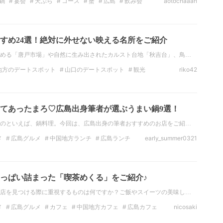
鍋
宴会
天ぷら
コース
蟹
広島
飲み会
aotochaaan
すめ24選！絶対に外せない映える名所をご紹介
める「唐戸市場」や自然に生み出されたカルスト台地「秋吉台」、鳥…
地方のデートスポット
山口のデートスポット
観光
riko42
山口の観光スポット
絶景
中国地方の絶景
映え
てあったまろ♡広島出身筆者が選ぶうまい鍋9選！
のといえば、鍋料理。今回は、広島出身の筆者おすすめのお店をご紹…
メ
広島グルメ
中国地方ランチ
広島ランチ
early_summer0321
広島のディナー
牡蠣
ステーキ
っぱい詰まった「喫茶めくる」をご紹介♪
店を見つける際に重視するものは何ですか？ご飯やスイーツの美味し…
メ
広島グルメ
カフェ
中国地方カフェ
広島カフェ
nicosaki
国地方スイーツ
広島スイーツ