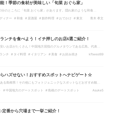
能！季節の食材が美味しい「旬菜 おぐら家」
3分のところに「旬菜 おぐら家」があります。隠れ家のような和食…
ディナー
和食
居酒屋
創作料理
おでかけ
東京
青木 孝文
ランチを食べよう！イチ押しのお店6選ご紹介！
安いお店がたくさん！中国地方屈指のグルメタウンである広島。代表…
ランチ
タイ料理
イタリアン
美食
お好み焼き
kftwest69
子会
らハズせない！おすすめスポットへナビゲート☆
ある島根県！その他にもフォトジェニックなスポットなどおすすめ観…
ト
中国地方のデートスポット
島根のデートスポット
Asuke5
スポット
島根の観光スポット
絶景
中国地方の絶景
♪定番から穴場まで一挙ご紹介！