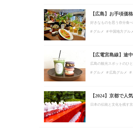
【広島】お手頃価格
好きなものを思う存分食べ
グルメ
中国地方グル
ディナー
焼肉
食べ
【広電宮島線】途中
広島の観光スポットのひと
グルメ
広島グルメ
焼き菓子
マカロン
【2024】京都で
日本の伝統と文化を残す京