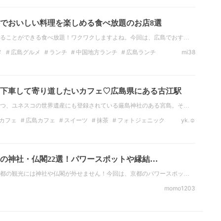
でおいしい料理を楽しめる食べ放題のお店8選
ることができる食べ放題！ワクワクしますよね。今回は、広島でおす…
メ
広島グルメ
ランチ
中国地方ランチ
広島ランチ
mi38
放題
野菜
下車して寄り道したいカフェ♡広島県にある古江駅
つ、ユネスコの世界遺産にも登録されている厳島神社のある宮島。そ…
カフェ
広島カフェ
スイーツ
抹茶
フォトジェニック
yk.☺︎
おしゃれカフェ
人気の神社・仏閣22選！パワースポットや縁結…
都の観光には神社や仏閣が外せません！今回は、京都のパワースポッ…
momo1203