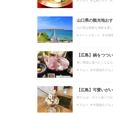
グルメ
広島グルメ
打ち上げ
山口県の観光地おす
山口県は新鮮な海鮮を楽し
デートスポット
中国
中国地方の観光スポット
山口の絶景
インスタ
【広島】鍋をつつい
寒い季節に食べたくなるも
グルメ
中国地方グル
中国地方のディナー
しゃぶしゃぶ
【広島】可愛いがい
皆さんは、カフェ巡りでお
グルメ
中国地方グル
喫茶店
スイーツ
中