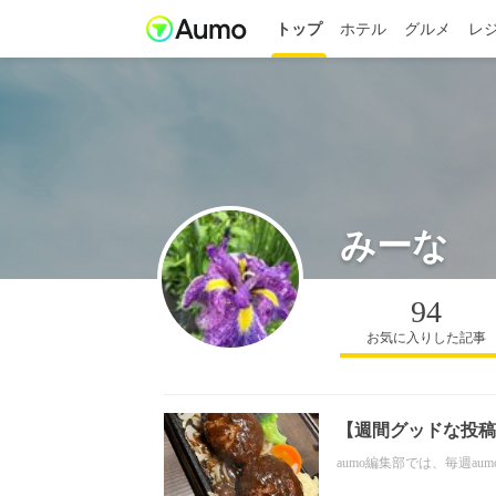
トップ
ホテル
グルメ
レ
みーな
94
お気に入りした記事
【週間グッドな投稿
aumo編集部では、毎週a