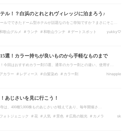
テル！？白浜のとれとれヴィレッジに泊まろう♪
ールでできたドーム型ホテルが話題なのをご存知ですか？まさにそこ…
和歌山グルメ
ランチ
和歌山ランチ
デートスポット
yukky♡
和歌山のデートスポット
観光
近畿の観光スポット
15選！カラー持ちが良いものから手軽なものまで
！今回はおすすめカラー剤15選、通常のカラー剤との違い、使用す…
アカラー
レディース
白髪染め
カラー剤
hinapple
！あじさいを見に行こう！
は、400種5,000株ものあじさいが植えてあり、毎年開催さ…
フォトジェニック
花
人気
景色
広島の観光
カメラ
sk