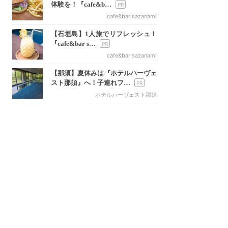
体験を！『cafe&b…
cafe&bar sazanami
【石垣島】1人旅でリフレッシュ！
『cafe&bar s…
cafe&bar sazanami
【那須】夏休みは『ホテルハーヴェ
スト那須』へ！子連れフ…
ホテルハーヴェスト那須