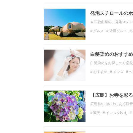
発泡スチロールのホ
今和歌山県の、発泡スチロ
グルメ
近畿グルメ
近畿のデートスポット
白髪染めのおすすめ
白髪染めをお探しの方必見
おすすめ
メンズ
ヘ
【広島】お寺を彩る
広島県の山の上にある観音寺
観光
インスタ映え
花畑
広島