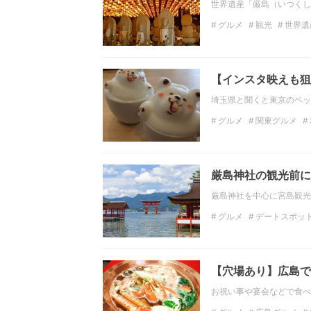
世界遺産「厳島（いつくし
グルメ
観光
世界遺
中国地方観光スポット
【インスタ映えも狙
埼玉県と聞くと東京のベッ
グルメ
関東グルメ
カレー
パンケーキ
厳島神社の観光前に
厳島神社を中心に宮島観光
グルメ
デートスポッ
観光
中国地方の観光
中国地方の絶景
広島
【穴場あり】広島で
お祝い事や宴会などで食べ