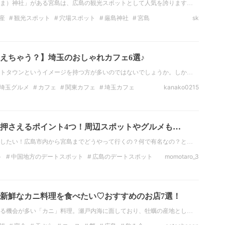
ま）神社」がある宮島は、広島の観光スポットとして人気を誇ります…
産
観光スポット
穴場スポット
厳島神社
宮島
sk
広島観光
定番スポット
えちゃう？】埼玉のおしゃれカフェ6選♪
トタウンというイメージを持つ方が多いのではないでしょうか。しか…
埼玉グルメ
カフェ
関東カフェ
埼玉カフェ
kanako0215
インスタ映え
フォトジェニック
押さえるポイント4つ！周辺スポットやグルメも…
したい！広島市内から宮島までどうやって行くの？何で有名なの？と…
ト
中国地方のデートスポット
広島のデートスポット
momotaro_3
スポット
広島の観光スポット
絶景
の絶景
新鮮なカニ料理を食べたい♡おすすめのお店7選！
る機会が多い「カニ」料理。瀬戸内海に面しており、牡蠣の産地とし…