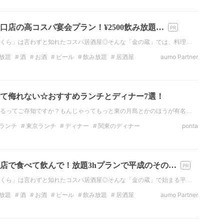
AXA
つくばエクスプレス
口店の高コスパ宴会プラン！¥2500飲み放題…
くら」は言わずと知れたコスパ居酒屋◎そんな「金の蔵」では、料理…
放題
酒
お酒
ビール
飲み放題
居酒屋
aumo Partner
の居酒屋
て侮れない☆おすすめランチとディナー7選！
るってご存知ですか？もんじゃってもっと東の月島とかのほうが有名…
ランチ
東京ランチ
ディナー
関東のディナー
ponta
そば
食べ放題
お酒
店で食べて飲んで！放題3hプランで平成のその…
くら」は言わずと知れたコスパ居酒屋◎そんな「金の蔵」で始まる平…
放題
酒
お酒
ビール
飲み放題
居酒屋
aumo Partner
タ映え