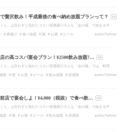
タ映え
で贅沢飲み！平成最後の食べ納め放題プランって？
くら」は言わずと知れたコスパ居酒屋◎そんな「金の蔵」で始まる平…
ー
唐揚げ
食べ放題
酒
お酒
ビール
aumo Partner
東の居酒屋
店の高コスパ宴会プラン！¥2500飲み放題7…
くら」は言わずと知れたコスパ居酒屋◎そんな「金の蔵」では、料理…
放題
酒
お酒
ビール
飲み放題
居酒屋
aumo Partner
タ映え
店で宴会しよ！¥4,000（税抜）で食べ飲…
くら」は言わずと知れたコスパ居酒屋◎そんな「金の蔵」で始まる平…
放題
酒
お酒
ビール
飲み放題
居酒屋
aumo Partner
タ映え