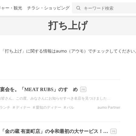
ジャー・観光
チラシ・ショッピング
打ち上げ
「打ち上げ」に関する情報はaumo（アウモ）でチェックしてください
会を。「MEAT RUBS」のすゝめ
Rの皆さん。この度、みなさんにお知らせすべき名店を見つけました…
ランチ
ディナー
愛知のディナー
バル
aumo Partner
ソーセージ
酒
「金の蔵 有楽町店」の令和最初の大サービス！…