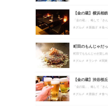
つくば宇宙センター
J
【金の蔵】横浜相鉄
「金の蔵」、略して「きん
グルメ
唐揚げ
食べ
関東の居酒屋
神奈川
町田のもんじゃだっ
町田でももんじゃが楽しめ
グルメ
ランチ
関東
東京のディナー
焼き
【金の蔵】渋谷桜丘
「金の蔵」、略して「きん
グルメ
唐揚げ
食べ
東京の居酒屋
インス