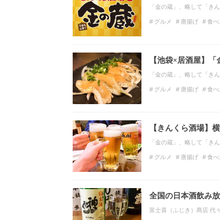
「金の蔵」、略して「きん
グルメ
唐揚げ
食べ
関東の居酒屋
インス
【池袋×居酒屋】「
「金の蔵」、略して「きん
グルメ
唐揚げ
食べ
関東の居酒屋
東京の
【きんくら酒場】横
「金の蔵」、略して「きん
グルメ
唐揚げ
食べ
関東の居酒屋
神奈川
全国の日本酒飲み放
富士喜（ふじき）商店 代