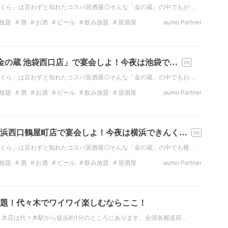
くら」は言わずと知れたコスパ居酒屋◎そんな「金の蔵」の中でもが…
放題
酒
お酒
ビール
飲み放題
居酒屋
aumo Partner
タ映え
金の蔵 池袋西口店」で宴会しよ！今夜は池袋で…
くら」は言わずと知れたコスパ居酒屋◎そんな「金の蔵」の中でもお…
放題
酒
お酒
ビール
飲み放題
居酒屋
aumo Partner
居酒屋
浜西口鶴屋町店で宴会しよ！今夜は横浜できんく…
くら」は言わずと知れたコスパ居酒屋◎そんな「金の蔵」の中でも横…
放題
酒
お酒
ビール
飲み放題
居酒屋
aumo Partner
の居酒屋
題！代々木でワイワイ楽しむならここ！
々木店は代々木駅から徒歩約1分のところにあります。全国各都道府…