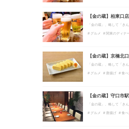
関東の居酒屋
インス
【金の蔵】柏東口店
「金の蔵」、略して「きん
グルメ
関東のディナ
飲み放題
居酒屋
関
【金の蔵】京橋北口
「金の蔵」、略して「きん
グルメ
唐揚げ
食べ
大阪の居酒屋
インス
【金の蔵】守口市駅前
「金の蔵」、略して「きん
グルメ
唐揚げ
食べ
大阪の居酒屋
インス