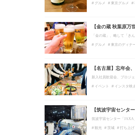
グルメ
東京グルメ
東京ディナー
飲み会
【金の蔵 秋葉原万
「金の蔵」、略して「きん
グルメ
東京のディナ
飲み放題
居酒屋
関
【名古屋】忘年会、
新入社員歓迎会、プロジェ
イベント
インスタ映
打ち上げ
忘年会
オ
【筑波宇宙センター
筑波宇宙センター「JAX
観光
茨城
打ち上げ