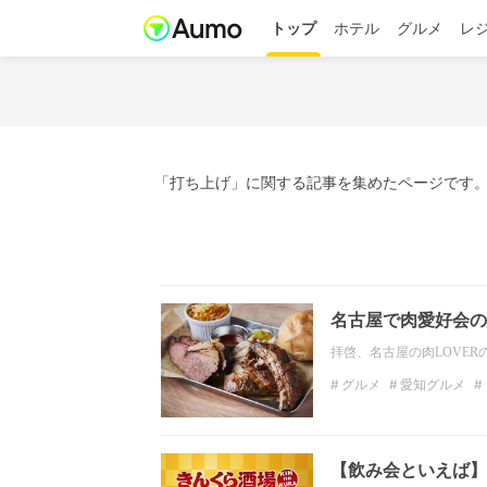
トップ
ホテル
グルメ
レ
「打ち上げ」に関する記事を集めたページです。
名古屋で肉愛好会の宴
拝啓、名古屋の肉LOVE
グルメ
愛知グルメ
チーズ
ハンバーガー
【飲み会といえば】