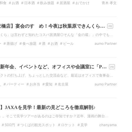
和食
お酒
日本酒
飲み放題
居酒屋
おでかけ
青木 孝文
世橋店】宴会のすゝめ！今夜は秋葉原できんくら…
くら」は言わずと知れたコスパ居酒屋◎そんな「金の蔵」」の中でも…
ー
唐揚げ
食べ放題
酒
お酒
ビール
aumo Partner
東の居酒屋
新年会、イベントなど、オフィスや会議室に「P…
クトの打ち上げ、ちょっとした交流会など、最近はオフィスで食事会…
え
パーティー
お弁当
愛知
名古屋
aumo Partner
フィス
歓送迎会
】JAXAを見学！最新の見どころを徹底解剖♪
A」。そこで見学ツアーがあるのはご存知ですか？近年、漫画の舞台…
500円
つくばの観光スポット
ロケット
見学
chanyama