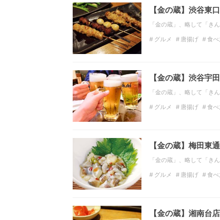
【金の蔵】渋谷東口
「金の蔵」、略して「きん
グルメ
唐揚げ
食べ
東京の居酒屋
インス
【金の蔵】渋谷宇田川
「金の蔵」、略して「きん
グルメ
唐揚げ
食べ
関東の居酒屋
東京の
【金の蔵】梅田東通
「金の蔵」、略して「きん
グルメ
唐揚げ
食べ
大阪の居酒屋
インス
【金の蔵】湘南台店で