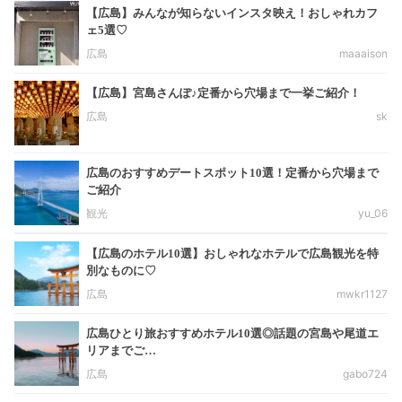
【広島】みんなが知らないインスタ映え！おしゃれカフ
ェ5選♡
広島
maaaison
【広島】宮島さんぽ♪定番から穴場まで一挙ご紹介！
広島
sk
広島のおすすめデートスポット10選！定番から穴場まで
ご紹介
観光
yu_06
【広島のホテル10選】おしゃれなホテルで広島観光を特
別なものに♡
広島
mwkr1127
広島ひとり旅おすすめホテル10選◎話題の宮島や尾道エ
リアまでご…
広島
gabo724