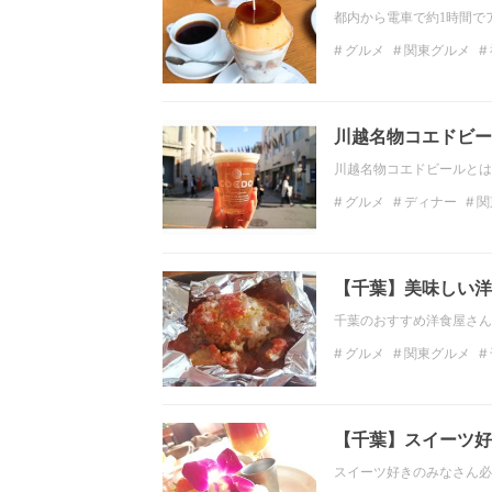
都内から電車で約1時間で
グルメ
関東グルメ
神奈川のカフェ
鎌倉
川越名物コエドビー
川越名物コエドビールとは、
グルメ
ディナー
関
地ビール
飲み放題
【千葉】美味しい洋
千葉のおすすめ洋食屋さん
グルメ
関東グルメ
ディナー
関東のディ
【千葉】スイーツ好
スイーツ好きのみなさん必