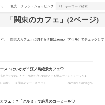
ジャー・観光
チラシ・ショッピング
「
関東のカフェ
」(2ページ)
す。「関東のカフェ」に関する情報はaumo（アウモ）でチェックして
ーストはいかが？江ノ島絶景カフェ♡
光名所ですね。ただ、気候の良い時はとても混んでいるイメージがあ…
トスポット
関東のデートスポット
caramel pudding24
絶景
関東の絶景
神奈川の絶景
ジェニック
カフェ！？「クルミ」で絶景のコーヒーを♡