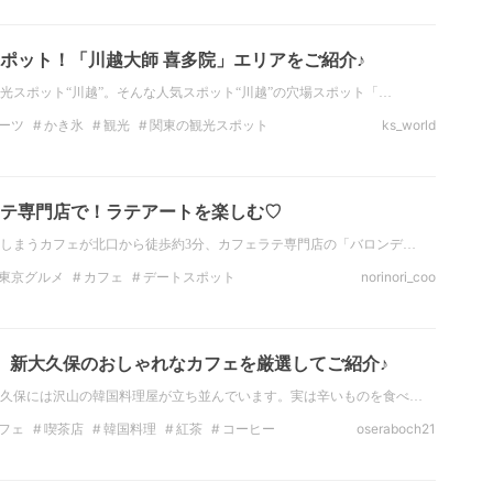
ポット！「川越大師 喜多院」エリアをご紹介♪
光スポット“川越”。そんな人気スポット“川越”の穴場スポット「…
ーツ
かき氷
観光
関東の観光スポット
ks_world
女子旅
穴場スポット
自然
テ専門店で！ラテアートを楽しむ♡
しまうカフェが北口から徒歩約3分、カフェラテ専門店の「バロンデ…
東京グルメ
カフェ
デートスポット
norinori_coo
東京のデートスポット
インスタ映え
北沢
】新大久保のおしゃれなカフェを厳選してご紹介♪
久保には沢山の韓国料理屋が立ち並んでいます。実は辛いものを食べ…
フェ
喫茶店
韓国料理
紅茶
コーヒー
oseraboch21
のデートスポット