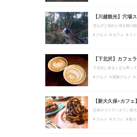
神奈川のカフェ
【川越観光】穴場ス
言わずと知れた埼玉県の観
グルメ
カフェ
スイ
埼玉の観光スポット
【下北沢】カフェラ
下北沢に来ると立ち寄って
グルメ
関東グルメ
関東のデートスポット
フォトジェニック
下
【新大久保×カフェ
日本のコリアンタウン新大
グルメ
カフェ
夜カ
かき氷
ケーキ
関東