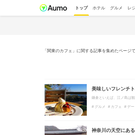
トップ
ホテル
グルメ
レ
「関東のカフェ」に関する記事を集めたページで
美味しいフレンチト
鎌倉といえば、江ノ島は観
グルメ
カフェ
デー
神奈川のデートスポット
インスタ映え
フォト
神奈川の天空にある