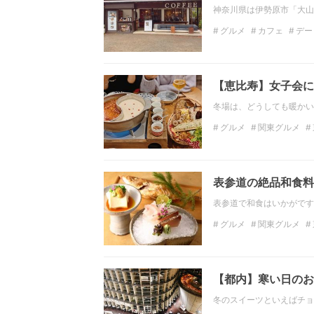
神奈川県は伊勢原市「大山
グルメ
カフェ
デー
神奈川のデートスポット
フォトジェニック
【恵比寿】女子会にぴ
冬場は、どうしても暖かい
グルメ
関東グルメ
カフェ
東京
恵比寿
表参道の絶品和食料
表参道で和食はいかがです
グルメ
関東グルメ
ディナー
関東のディ
【都内】寒い日のお
冬のスイーツといえばチョ