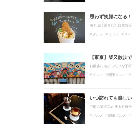
ディナー
関東のディ
思わず笑顔になる！
海と山に囲まれた自然豊か
グルメ
カフェ
スイ
神奈川のデートスポット
インスタ映え
フォト
【東京】柴又散歩で
お散歩にもぴったりな下町
グルメ
関東グルメ
関東のカフェ
東京の
いつ訪れても楽しい
下町の雰囲気が残る谷根千
グルメ
関東グルメ
関東のランチ
東京の