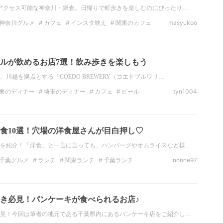
アクセス可能な神奈川・鎌倉。日帰りで町歩きを楽しむのにぴったり…
神奈川グルメ
カフェ
インスタ映え
関東のカフェ
masyukoo
グルメ
鎌倉のカフェ
ルが飲めるお店7選！飲み歩きを楽しもう
川越を拠点とする『COEDO BREWERY（コエドブルワリ…
東のディナー
埼玉のディナー
カフェ
ビール
tyn1004
関東のデートスポット
埼玉のデートスポット
食10選！穴場の洋食屋さんが目白押し♡
を紹介！「洋食」と一言に言っても、ハンバーグやオムライスなど様…
千葉グルメ
ランチ
関東ランチ
千葉ランチ
nonne97
ナー
千葉のディナー
カフェ
き必見！パンケーキが食べられるお店♪
見！今回は筆者の地元である千葉県内にあるパンケーキ店をご紹介し…