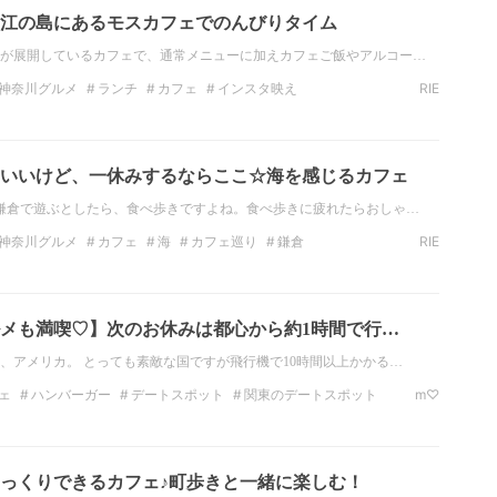
あり】江の島にあるモスカフェでのんびりタイム
が展開しているカフェで、通常メニューに加えカフェご飯やアルコー…
神奈川グルメ
ランチ
カフェ
インスタ映え
RIE
のランチ
関東のカフェ
神奈川のカフェ
いいけど、一休みするならここ☆海を感じるカフェ
鎌倉で遊ぶとしたら、食べ歩きですよね。食べ歩きに疲れたらおしゃ…
神奈川グルメ
カフェ
海
カフェ巡り
鎌倉
RIE
のカフェ
鎌倉カフェ
メも満喫♡】次のお休みは都心から約1時間で行…
、アメリカ。 とっても素敵な国ですが飛行機で10時間以上かかる…
ェ
ハンバーガー
デートスポット
関東のデートスポット
m♡
観光
関東の観光スポット
神奈川の観光スポット
っくりできるカフェ♪町歩きと一緒に楽しむ！