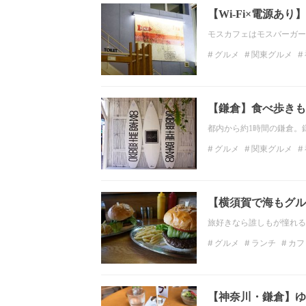
【Wi-Fi×電源
モスカフェはモスバーガー
グルメ
関東グルメ
関東のランチ
神奈川
【鎌倉】食べ歩きも
都内から約1時間の鎌倉。
グルメ
関東グルメ
関東のカフェ
神奈川
【横須賀で海もグル
旅好きなら誰しもが憧れる
グルメ
ランチ
カフ
神奈川のデートスポット
【神奈川・鎌倉】ゆ