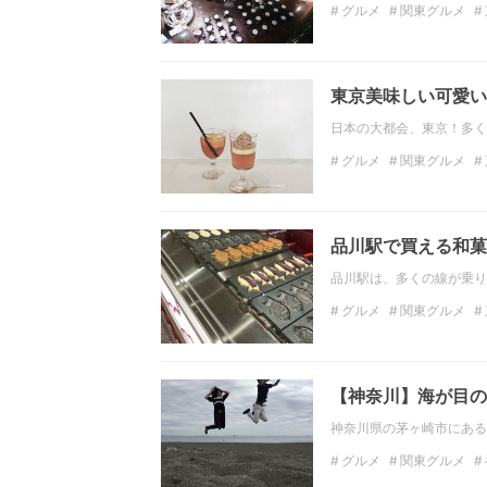
グルメ
関東グルメ
関東のデートスポット
フォトジェニック
美
東京美味しい可愛い！
日本の大都会、東京！多く
グルメ
関東グルメ
関東の観光スポット
品川駅で買える和菓
品川駅は、多くの線が乗り
グルメ
関東グルメ
抹茶スイーツ
ババロ
【神奈川】海が目の
神奈川県の茅ヶ崎市にある
グルメ
関東グルメ