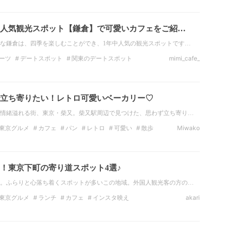
ナー
東京のディナー
カフェ
人気観光スポット【鎌倉】で可愛いカフェをご紹…
な鎌倉は、四季を楽しむことができ、1年中人気の観光スポットです…
ーツ
デートスポット
関東のデートスポット
mimi_cafe_
関東の観光スポット
神奈川の観光スポット
ジェニック
立ち寄りたい！レトロ可愛いベーカリー♡
情緒溢れる街、東京・柴又。柴又駅周辺で見つけた、思わず立ち寄り…
東京グルメ
カフェ
パン
レトロ
可愛い
散歩
Miwako
カフェ
！東京下町の寄り道スポット4選♪
。ふらりと心落ち着くスポットが多いこの地域。外国人観光客の方の…
東京グルメ
ランチ
カフェ
インスタ映え
akari
ランチ
関東のカフェ
東京のカフェ