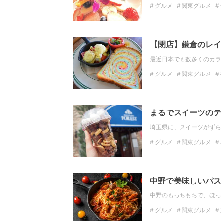
グルメ
関東グルメ
関東のスイーツ
関東
【閉店】鎌倉のレイ
最近日本でも数多くのカラ
グルメ
関東グルメ
神奈川のランチ
関東
まるでスイーツのテ
埼玉県に、スイーツがずら
グルメ
関東グルメ
おでかけ
お菓子
中野で美味しいパス
中野のもっちもちで、ほっ
グルメ
関東グルメ