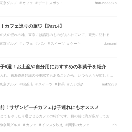
東京グルメ
カフェ
デートスポット
haruneeeeko
東京のデートスポット
インスタ映え
術館
カフェ巡りの旅♡【Part.4】
の人の憧れの地、東京には話題のものがあふれていて、観光に訪れる…
東京グルメ
カフェ
パン
スイーツ
ケーキ
domami
モーニング
東京
子8選！お土産や自分用におすすめの和菓子を紹介
入れ、東海道新幹線の停車駅でもあることから、いつも人々が忙しく…
東京グルメ
喫茶店
スイーツ
抹茶
たい焼き
nak9238
ア
和菓子
前！サザンビーチカフェは子連れにもオススメ
とてもゆったり過ごせるカフェの紹介です。目の前に海が広がってお…
神奈川グルメ
カフェ
インスタ映え
関東のカフェ
rin