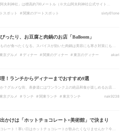
阿夫利神社」は標高約700メートル（※大山阿夫利神社公式サイト…
トスポット
関東のデートスポット
sixty61one
絶景
関東の絶景
神奈川の絶景
インスタ映え
ったり、お豆腐と肉鍋のお店「Balloom」
ものが食べたくなる。スパイスが効いた肉鍋は美容にも寒さ対策にも…
東京グルメ
ディナー
関東のディナー
東京のディナー
akari
関東のカフェ
理！ランチからディナーまでおすすめ9選
か？グルメな街、表参道にはワンランク上の絶品和食が楽しめるお店…
東京グルメ
ランチ
関東ランチ
東京ランチ
nak9238
ナー
東京のディナー
カフェ
出かけは「ホットチョコレート×美術館」で決まり
コレート！寒い日はホットチョコレートが飲みたくなりませんか？今…