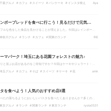
千葉グルメ
カフェ
スイーツ
パンケーキ
インスタ映え
Aya
のカフェ
千葉のカフェ
ンボーブレッドを食べに行こう！見るだけで元気…
フルな色をした食品を見かけることが増えました。今回はレインボー…
神奈川グルメ
ランチ
カフェ
関東のランチ
RIE
のカフェ
神奈川のカフェ
ーマパーク！埼玉にある花園フォレストの魅力♪
りと並ぶお店があるのをご存知ですか？今回はケーキやジェラート・…
埼玉グルメ
カフェ
そば
スイーツ
ケーキ
花
amk
タを食べよう！人気のおすすめ店8選
ぺたの落ちるようにおいしいパスタを食べたくありませんか？多くの…
東京グルメ
ランチ
関東ランチ
東京ランチ
ryota0531