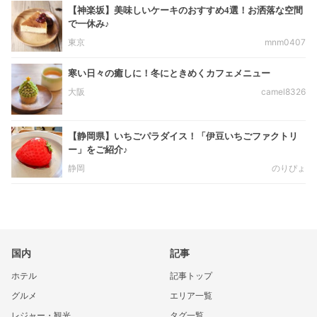
【神楽坂】美味しいケーキのおすすめ4選！お洒落な空間
で一休み♪
東京
mnm0407
寒い日々の癒しに！冬にときめくカフェメニュー
大阪
camel8326
【静岡県】いちごパラダイス！「伊豆いちごファクトリ
ー」をご紹介♪
静岡
のりぴょ
国内
記事
ホテル
記事トップ
グルメ
エリア一覧
レジャー・観光
タグ一覧