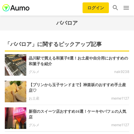
ログイン
ババロア
「ババロア」に関するピックアップ記事
品川駅で買える和菓子8選！お土産や自分用におすすめの
和菓子を紹介
グルメ
nak9238
【プリンから玉子サンドまで】神楽坂のおすすめ手土産
店♡
お土産
meme1127
新宿のスイーツ店おすすめ16選！ケーキやパフェの人気
店
グルメ
meme1127