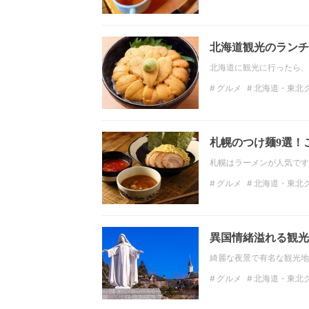
宮城ランチ
ラーメン
北海道観光のランチ
北海道に観光に行ったら、
グルメ
北海道・東北
北海道ランチ
ラーメ
札幌のつけ麺9選！
札幌はラーメンが人気です
グルメ
北海道・東北
北海道ラーメン
麺
異国情緒溢れる観光
綺麗な夜景で有名な観光地
グルメ
北海道・東北
北海道ラーメン
丼