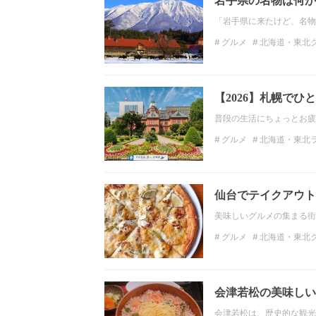
岩手県の名物は何が
「岩手県に来たけど、名物
グルメ
北海道・東北
岩手ランチ
ディナー
【2026】札幌で
普段の生活にちょっとお疲
グルメ
北海道・東北
北海道・東北の観光スポ
仙台でテイクアウト
美味しいグルメの集まる街
グルメ
北海道・東北
宮城ランチ
ディナー
会津若松の美味しい
会津若松は、歴史的な観光