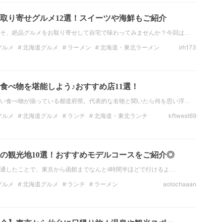
取り寄せグルメ12選！スイーツや海鮮もご紹介
そ、絶品グルメをお取り寄せして自宅で味わってみませんか？今回は…
グルメ
北海道グルメ
ラーメン
北海道・東北ラーメン
irh173
プカレー
カレー
ジンギスカン
海鮮
食べ物を堪能しよう♪おすすめ店11選！
い食べ物が揃っている都道府県。代表的な名物と聞いたら何を思い浮…
グルメ
北海道グルメ
ランチ
北海道・東北ランチ
kftwest69
ー
北海道・東北のディナー
北海道のディナー
の観光地10選！おすすめモデルコースをご紹介◎
が開通したことで、東京から函館までなんと4時間半ほどで行けるよ…
グルメ
北海道グルメ
ランチ
ラーメン
aotochaaan
北海道ラーメン
ハンバーガー
海鮮
スイーツ