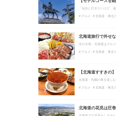
【モデルコースを紹
「仙台に行きたいけど、遠
グルメ
北海道・東北
宮城ラーメン
寿司
北海道旅行で外せな
北の大地・北海道はグルメ
グルメ
北海道・東北
北海道・東北のディナー
北海道ラーメン
【北海道すすきの】
北海道・札幌の夜を楽しむ
グルメ
北海道・東北
北海道ランチ
ディナ
北海道の花見は圧巻
北海道でお花見をしません