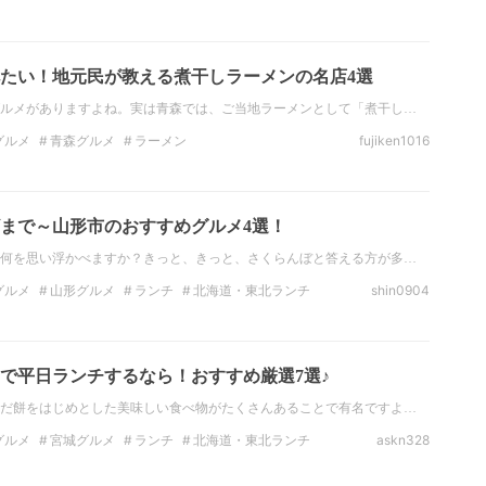
北海道・東北ラーメン
宮城ラーメン
中華料理
たい！地元民が教える煮干しラーメンの名店4選
ルメがありますよね。実は青森では、ご当地ラーメンとして「煮干し…
グルメ
青森グルメ
ラーメン
fujiken1016
青森ラーメン
麺
青森
まで～山形市のおすすめグルメ4選！
何を思い浮かべますか？きっと、きっと、さくらんぼと答える方が多…
グルメ
山形グルメ
ランチ
北海道・東北ランチ
shin0904
北海道・東北のディナー
山形のディナー
仙台で平日ランチするなら！おすすめ厳選7選♪
だ餅をはじめとした美味しい食べ物がたくさんあることで有名ですよ…
グルメ
宮城グルメ
ランチ
北海道・東北ランチ
askn328
北海道・東北カフェ
宮城カフェ
ラーメン