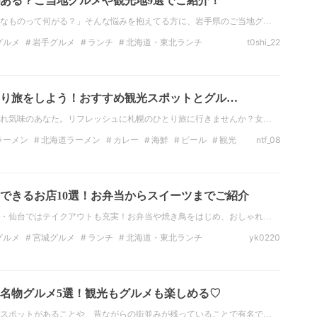
ある？ご当地グルメや観光地9選でご紹介！
なものって何がる？」そんな悩みを抱えてる方に、岩手県のご当地グ…
グルメ
岩手グルメ
ランチ
北海道・東北ランチ
t0shi_22
北海道・東北のディナー
岩手のディナー
ラーメン
ひとり旅をしよう！おすすめ観光スポットとグル…
れ気味のあなた。リフレッシュに札幌のひとり旅に行きませんか？女…
ラーメン
北海道ラーメン
カレー
海鮮
ビール
観光
ntf_08
ット
北海道の観光スポット
絶景
できるお店10選！お弁当からスイーツまでご紹介
・仙台ではテイクアウトも充実！お弁当や焼き鳥をはじめ、おしゃれ…
グルメ
宮城グルメ
ランチ
北海道・東北ランチ
yk0220
北海道・東北のディナー
宮城のディナー
ラーメン
名物グルメ5選！観光もグルメも楽しめる♡
スポットがあることや、昔ながらの街並みが残っていることで有名で…