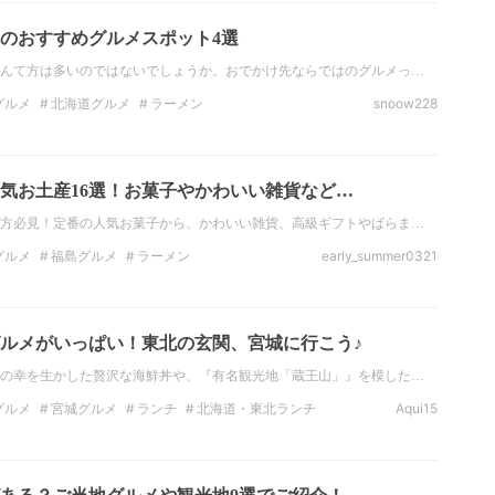
のおすすめグルメスポット4選
んて方は多いのではないでしょうか。おでかけ先ならではのグルメっ…
グルメ
北海道グルメ
ラーメン
snoow228
北海道ラーメン
北海道
函館
松前
檜山
の人気お土産16選！お菓子やかわいい雑貨など…
方必見！定番の人気お菓子から、かわいい雑貨、高級ギフトやばらま…
グルメ
福島グルメ
ラーメン
early_summer0321
福島ラーメン
スイーツ
福島スイーツ
和菓子
ルメがいっぱい！東北の玄関、宮城に行こう♪
の幸を生かした贅沢な海鮮丼や、『有名観光地「蔵王山」』を模した…
グルメ
宮城グルメ
ランチ
北海道・東北ランチ
Aqui15
北海道・東北のディナー
宮城のディナー
ラーメン