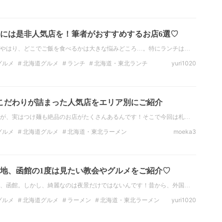
北海道・東北ラーメン
宮城ラーメン
焼肉
には是非人気店を！筆者がおすすめするお店6選♡
やはり、どこでご飯を食べるかは大きな悩みどころ…。特にランチは…
グルメ
北海道グルメ
ランチ
北海道・東北ランチ
yuri1020
ン
北海道・東北ラーメン
北海道ラーメン
丼
こだわりが詰まった人気店をエリア別にご紹介
が、実はつけ麺も絶品のお店がたくさんあるんです！そこで今回は札…
グルメ
北海道グルメ
北海道・東北ラーメン
moeka3
とんこつ
海鮮
B級グルメ
北海道
地、函館の1度は見たい教会やグルメをご紹介♡
、函館。しかし、綺麗なのは夜景だけではないんです！昔から、外国…
グルメ
北海道グルメ
ラーメン
北海道・東北ラーメン
yuri1020
海鮮
うに
シーフード