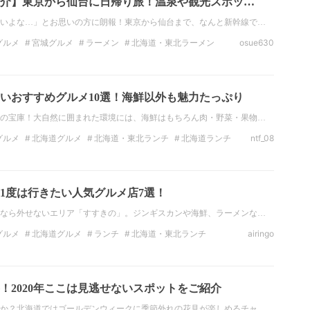
介】東京から仙台に日帰り旅！温泉や観光スポッ…
いよな…」とお思いの方に朗報！東京から仙台まで、なんと新幹線で…
グルメ
宮城グルメ
ラーメン
北海道・東北ラーメン
osue630
駅弁
海鮮
肉
いおすすめグルメ10選！海鮮以外も魅力たっぷり
の宝庫！大自然に囲まれた環境には、海鮮はもちろん肉・野菜・果物…
グルメ
北海道グルメ
北海道・東北ランチ
北海道ランチ
ntf_08
北海道のディナー
ラーメン
北海道・東北ラーメン
1度は行きたい人気グルメ店7選！
なら外せないエリア「すすきの」。ジンギスカンや海鮮、ラーメンな…
グルメ
北海道グルメ
ランチ
北海道・東北ランチ
airingo
ー
北海道・東北のディナー
北海道のディナー
ラーメン
！2020年ここは見逃せないスポットをご紹介
か？北海道ではゴールデンウィークに季節外れの花見が楽しめるチャ…