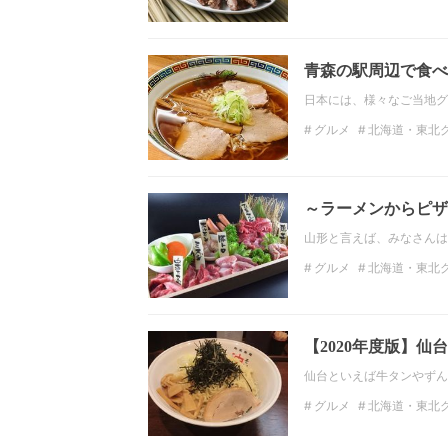
宮城ランチ
ラーメン
青森の駅周辺で食べ
日本には、様々なご当地グ
グルメ
北海道・東北
北海道・東北ラーメン
～ラーメンからピザ
山形と言えば、みなさんは
グルメ
北海道・東北
山形ランチ
ディナー
北海道・東北ラーメン
【2020年度版】
仙台といえば牛タンやずん
グルメ
北海道・東北
宮城ランチ
カフェ