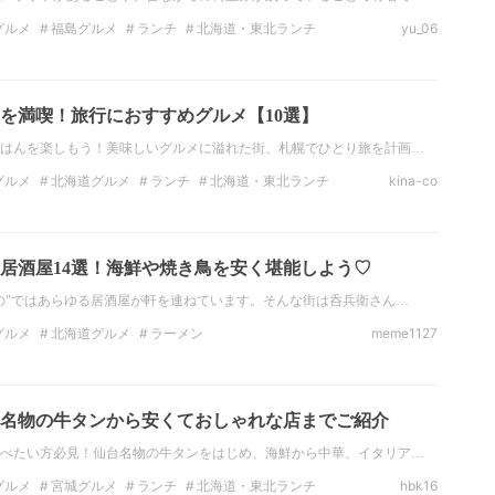
グルメ
福島グルメ
ランチ
北海道・東北ランチ
yu_06
北海道・東北のディナー
福島のディナー
を満喫！旅行におすすめグルメ【10選】
はんを楽しもう！美味しいグルメに溢れた街、札幌でひとり旅を計画…
グルメ
北海道グルメ
ランチ
北海道・東北ランチ
kina-co
ー
北海道・東北のディナー
北海道のディナー
カフェ
居酒屋14選！海鮮や焼き鳥を安く堪能しよう♡
の"ではあらゆる居酒屋が軒を連ねています。そんな街は呑兵衛さん…
グルメ
北海道グルメ
ラーメン
meme1127
北海道ラーメン
バル
焼き鳥
イタリアン
！名物の牛タンから安くておしゃれな店までご紹介
べたい方必見！仙台名物の牛タンをはじめ、海鮮から中華、イタリア…
グルメ
宮城グルメ
ランチ
北海道・東北ランチ
hbk16