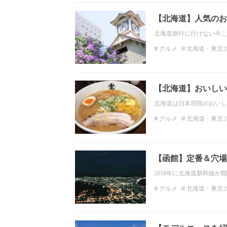
【北海道】人気のお
北海道旅行に行けない今こ
グルメ
北海道・東北
北海道ラーメン
スー
【北海道】おいしい
北海道は日本屈指のおいし
グルメ
北海道・東北
北海道ランチ
ディナ
ラーメン
【函館】定番＆穴場
2016年に北海道新幹線
グルメ
北海道・東北
北海道・東北ラーメン