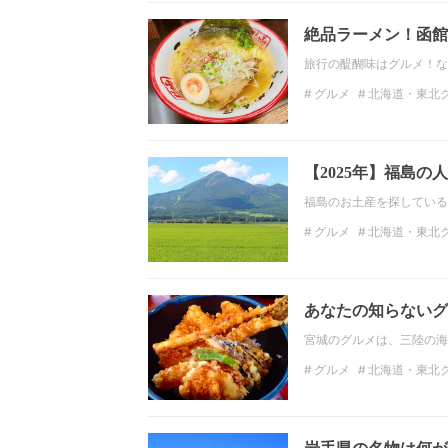
絶品ラーメン！函館
旅行の醍醐味はグルメ！な
グルメ
北海道・東北
北海道・東北ラーメン
【2025年】福島
福島のお土産を探している
グルメ
北海道・東北
北海道・東北ラーメン
北海道・東北スイーツ
あなたの知らないグ
宮城のグルメは、三陸の海
グルメ
北海道・東北
宮城ランチ
ディナー