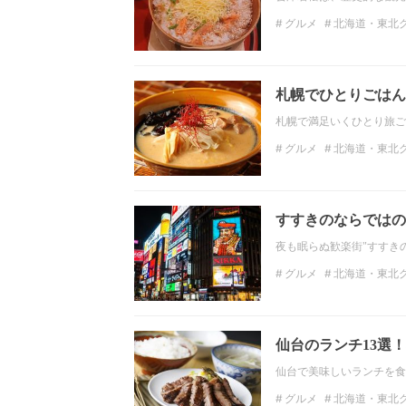
グルメ
北海道・東北
福島ランチ
ディナー
北海道・東北ラーメン
札幌でひとりごはん
札幌で満足いくひとり旅ご
グルメ
北海道・東北
北海道ランチ
ディナ
すすきのならではの
夜も眠らぬ歓楽街"すすき
グルメ
北海道・東北
北海道・東北ラーメン
食べ放題
仙台のランチ13選
仙台で美味しいランチを食
グルメ
北海道・東北