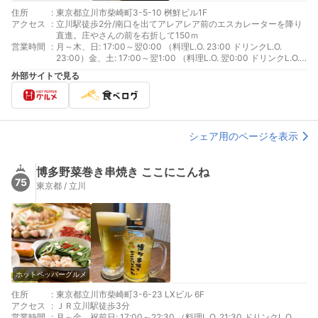
住所
:
東京都立川市柴崎町3-5-10 桝鮮ビル1F
アクセス
:
立川駅徒歩2分/南口を出てアレアレア前のエスカレーターを降り
直進。庄やさんの前を右折して150ｍ
営業時間
:
月～木、日: 17:00～翌0:00 （料理L.O. 23:00 ドリンクL.O.
23:00）金、土: 17:00～翌1:00 （料理L.O. 翌0:00 ドリンクL.O.
翌0:00）
外部サイトで見る
シェア用のページを表示
博多野菜巻き串焼き ここにこんね
75
東京都 / 立川
ホットペッパーグルメ
住所
:
東京都立川市柴崎町3-6-23 LXビル 6F
アクセス
:
ＪＲ立川駅徒歩3分
営業時間
:
月～金、祝前日: 17:00～22:30 （料理L.O. 21:30 ドリンクL.O.