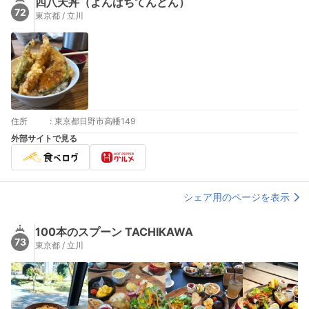
四八天丼（よんぱちてんどん）
72
東京都 / 立川
住所
:
東京都日野市高幡149
外部サイトで見る
シェア用のページを表示
100本のスプーン TACHIKAWA
73
東京都 / 立川