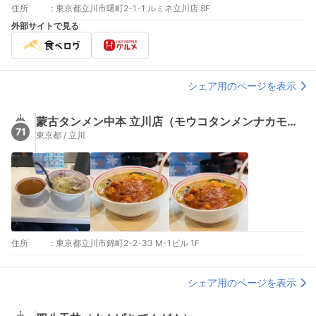
住所
:
東京都立川市曙町2-1-1 ルミネ立川店 8F
外部サイトで見る
シェア用のページを表示
蒙古タンメン中本 立川店（モウコタンメンナカモト）
71
東京都 / 立川
住所
:
東京都立川市錦町2-2-33 M-1ビル 1F
シェア用のページを表示