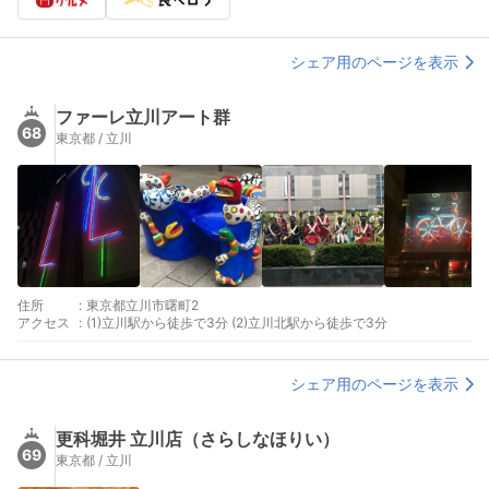
シェア用のページを表示
ファーレ立川アート群
68
東京都 / 立川
住所
:
東京都立川市曙町2
アクセス
:
(1)立川駅から徒歩で3分 (2)立川北駅から徒歩で3分
シェア用のページを表示
更科堀井 立川店（さらしなほりい）
69
東京都 / 立川