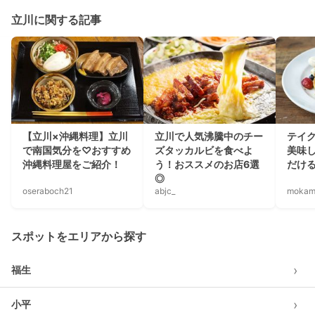
立川に関する記事
【立川×沖縄料理】立川
立川で人気沸騰中のチー
テイ
で南国気分を♡おすすめ
ズタッカルビを食べよ
美味
沖縄料理屋をご紹介！
う！おススメのお店6選
だけ
◎
oseraboch21
abjc_
mokam
スポットをエリアから探す
›
福生
›
小平