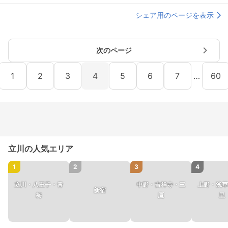
シェア用のページを表示
次のページ
1
2
3
4
5
6
7
…
60
立川の人気エリア
1
2
3
4
立川・八王子・青
中野・吉祥寺・三
上野・浅草
新宿
梅
鷹
里