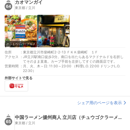
カオマンガイ
64
東京都 / 立川
ホットペッパーグルメ
住所
:
東京都立川市柴崎町2-2-13 ＦＫＫ柴崎町 １Ｆ
アクセス
:
JR立川駅南口徒歩3分。南口を出たらあるマクドナルドを右折し
てそのまま直進。カーブ手前を左折してすぐの路面店です。
営業時間
:
月、火、木～日: 11:30～23:00 （料理L.O. 22:00 ドリンクL.O.
22:30）
外部サイトで見る
シェア用のページを表示
中国ラーメン揚州商人 立川店（チュウゴクラーメン・ヨウシュウショウニン）
65
東京都 / 立川