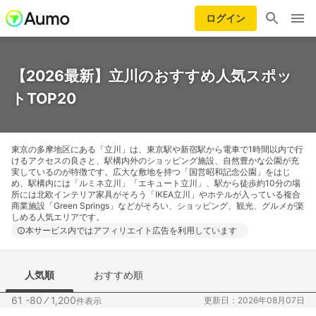
ログイン
【2026最新】立川のおすすめ人気スポッ
トTOP20
東京の多摩地区にある「立川」は、東京駅や新宿駅から電車で1時間以内で行
けるアクセスの良さと、駅構内外のショッピング施設、自然豊かな公園が充
実しているのが特徴です。広大な敷地を持つ「国営昭和記念公園」をはじ
め、駅構内には「ルミネ立川」「エキュート立川」、駅から徒歩約10分の場
所には北欧インテリア家具がそろう「IKEA立川」やホテルが入っている複合
商業施設「Green Springs」などがそろい、ショッピング、観光、グルメが楽
しめる人気エリアです。
本サービス内ではアフィリエイト広告を利用しています
人気順
おすすめ順
61 -80
⁄
1,200
更新日：2026年08月07日
件表示