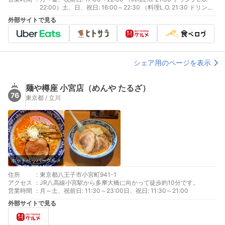
22:00）土、日、祝日: 16:00～22:30 （料理L.O. 21:30 ドリンク
L.O. 22:00）
外部サイトで見る
シェア用のページを表示
麺や樽座 小宮店（めんや たるざ）
76
東京都 / 立川
ホットペッパーグルメ
住所
:
東京都八王子市小宮町941-1
アクセス
:
JR八高線小宮駅から多摩大橋に向かって徒歩約10分です。
営業時間
:
月～土、祝前日: 11:30～23:00日、祝日: 11:30～21:00
外部サイトで見る