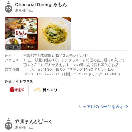
Charcoal Dining るもん
32
東京都 / 立川
ホットペッパーグルメ
住所
:
東京都立川市曙町2-12-13 ルモンビル 1F
アクセス
:
JR立川駅北口徒歩1分。ケンタッキーと松屋の並ぶ通りを入って
頂くと左手に巨木が見えます。その隣にある隠れ家的なお店
営業時間
:
月～木、日: 11:30～15:00 （料理L.O. 14:30 ドリンクL.O.
14:30）17:00～22:00 （料理L.O. 21:30 ドリンクL.O. 21:45）
金、土: 11:30～15:00 （料理L.O. 14:30 ドリンクL.O. 14:30）
外部サイトで見る
17:00～23:00 （料理L.O. 22:15 ドリンクL.O. 22:30）祝日: 11:30
～15:00 （料理L.O. 14:30 ドリンクL.O. 14:30）17:00～23:00
（料理L.O. 21:30 ドリンクL.O. 22:30）祝前日: 11:30～15:00
（料理L.O. 14:30 ドリンクL.O. 14:30）17:00～23:00 （料理L.O.
22:15 ドリンクL.O. 21:45）
シェア用のページを表示
立川まんがぱーく
33
東京都 / 立川