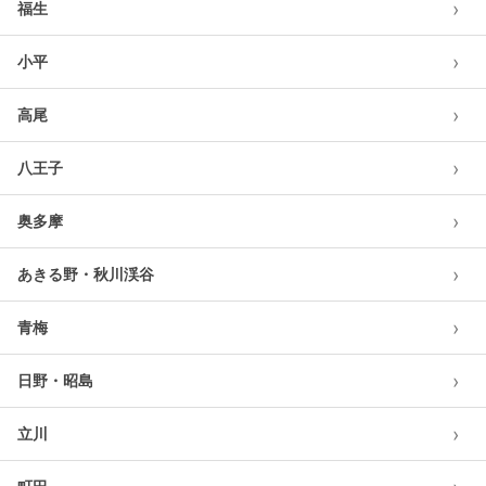
›
福生
›
小平
›
高尾
›
八王子
›
奥多摩
›
あきる野・秋川渓谷
›
青梅
›
日野・昭島
›
立川