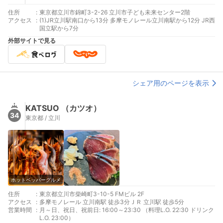
住所
:
東京都立川市錦町3-2-26 立川市子ども未来センター2階
アクセス
:
(1)JR立川駅南口から13分 多摩モノレール立川南駅から12分 JR西
国立駅から7分
外部サイトで見る
シェア用のページを表示
KATSUO （カツオ）
34
東京都 / 立川
ホットペッパーグルメ
住所
:
東京都立川市柴崎町3-10-5 FMビル 2F
アクセス
:
多摩モノレール 立川南駅 徒歩3分ＪＲ 立川駅 徒歩5分
営業時間
:
月～日、祝日、祝前日: 16:00～23:30 （料理L.O. 22:30 ドリンク
L.O. 23:00）