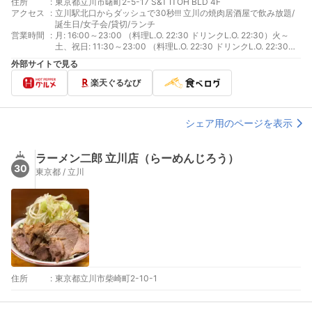
住所
:
東京都立川市曙町2-5-17 S&T ITOH BLD 4F
アクセス
:
立川駅北口からダッシュで30秒!!! 立川の焼肉居酒屋で飲み放題/
誕生日/女子会/貸切/ランチ
営業時間
:
月: 16:00～23:00 （料理L.O. 22:30 ドリンクL.O. 22:30）火～
土、祝日: 11:30～23:00 （料理L.O. 22:30 ドリンクL.O. 22:30）
日: 11:30～22:00 （料理L.O. 21:30 ドリンクL.O. 21:30）
外部サイトで見る
楽天ぐるなび
シェア用のページを表示
ラーメン二郎 立川店（らーめんじろう）
30
東京都 / 立川
住所
:
東京都立川市柴崎町2-10-1