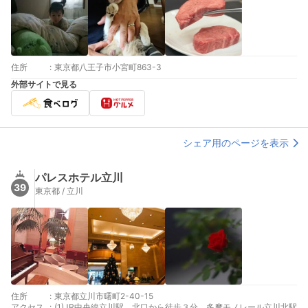
住所
:
東京都八王子市小宮町863-3
外部サイトで見る
シェア用のページを表示
パレスホテル立川
39
東京都 / 立川
住所
:
東京都立川市曙町2-40-15
アクセス
:
(1)JR中央線立川駅 北口から徒歩３分、多摩モノレール立川北駅