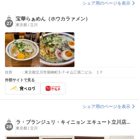
シェア用のページを表示
宝華らぁめん（ホウカラァメン）
27
東京都 / 立川
住所
:
東京都立川市柴崎町3-7-4 山三第二ビル １Ｆ
外部サイトで見る
シェア用のページを表示
ラ・ブランジュリ・キィニョン エキュート立川店（La boulangerie Quignon）
28
東京都 / 立川