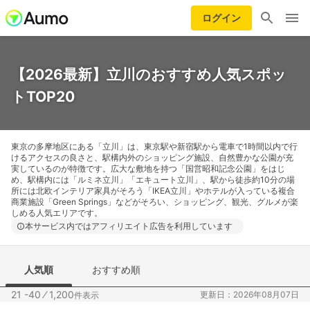
ログイン
【2026最新】立川のおすすめ人気スポッ
トTOP20
東京の多摩地区にある「立川」は、東京駅や新宿駅から電車で1時間以内で行
けるアクセスの良さと、駅構内外のショッピング施設、自然豊かな公園が充
実しているのが特徴です。広大な敷地を持つ「国営昭和記念公園」をはじ
め、駅構内には「ルミネ立川」「エキュート立川」、駅から徒歩約10分の場
所には北欧インテリア家具がそろう「IKEA立川」やホテルが入っている複合
商業施設「Green Springs」などがそろい、ショッピング、観光、グルメが楽
しめる人気エリアです。
本サービス内ではアフィリエイト広告を利用しています
人気順
おすすめ順
21 -40
⁄
1,200
更新日：2026年08月07日
件表示