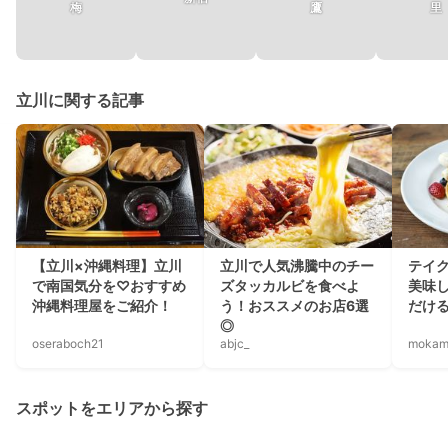
梅
鷹
里
立川に関する記事
【立川×沖縄料理】立川
立川で人気沸騰中のチー
テイ
で南国気分を♡おすすめ
ズタッカルビを食べよ
美味
沖縄料理屋をご紹介！
う！おススメのお店6選
だけ
◎
oseraboch21
abjc_
mokam
スポットをエリアから探す