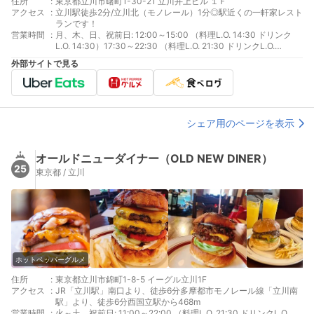
住所
:
東京都立川市曙町1-30-21 立川井上ビル １Ｆ
アクセス
:
立川駅徒歩2分/立川北（モノレール）1分◎駅近くの一軒家レスト
ランです！
営業時間
:
月、木、日、祝前日: 12:00～15:00 （料理L.O. 14:30 ドリンク
L.O. 14:30）17:30～22:30 （料理L.O. 21:30 ドリンクL.O.
21:30）火: 12:00～15:0017:30～22:30金、土: 12:00～15:00
外部サイトで見る
（料理L.O. 14:30 ドリンクL.O. 14:30）17:30～22:30 （料理L.O.
22:00 ドリンクL.O. 22:00）
シェア用のページを表示
オールドニューダイナー（OLD NEW DINER）
25
東京都 / 立川
ホットペッパーグルメ
住所
:
東京都立川市錦町1-8-5 イーグル立川1F
アクセス
:
JR「立川駅」南口より、徒歩6分多摩都市モノレール線「立川南
駅」より、徒歩6分西国立駅から468m
営業時間
:
火～土、祝前日: 11:00～22:00 （料理L.O. 21:30 ドリンクL.O.