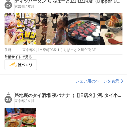
ディッパーダン ららぽーと立川立飛店（Dipper Dan）
22
東京都 / 立川
住所
:
東京都立川市泉町935-1 ららぽーと立川立飛 3F
外部サイトで見る
シェア用のページを表示
路地裏のタイ酒場 夜バナナ（【旧店名】酒､タイ小皿､締めトムヤム 夜バナナ）
23
東京都 / 立川