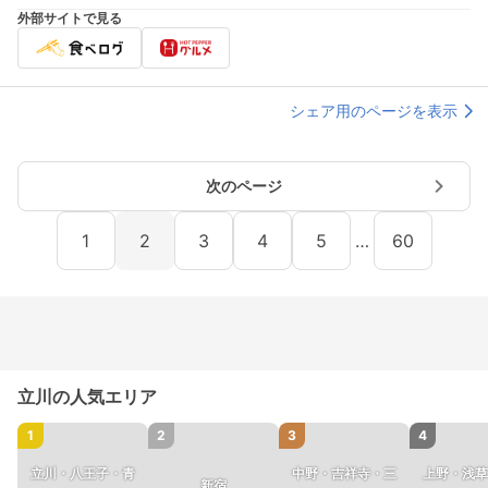
外部サイトで見る
シェア用のページを表示
次のページ
1
2
3
4
5
…
60
立川の人気エリア
1
2
3
4
立川・八王子・青
中野・吉祥寺・三
上野・浅草
新宿