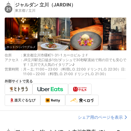
ジャルダン 立川（JARDIN）
21
東京都 / 立川
ホットペッパーグルメ
住所
:
東京都立川市曙町1-31-1 カーロビル ２Ｆ
アクセス
:
JR立川駅北口徒歩1分/ダッシュで30秒駅直結で雨の日でも安心で
す！立川で大人気のイタリアン♪
営業時間
:
月～土: 11:00～23:00 （料理L.O. 22:00 ドリンクL.O. 22:30）日:
11:00～22:00 （料理L.O. 21:00 ドリンクL.O. 21:30）
外部サイトで見る
楽天ぐるなび
シェア用のページを表示