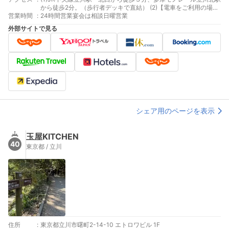
から徒歩2分。（歩行者デッキで直結） (2)【電車をご利用の場
営業時間
:
合】 JR東京駅よりJR中央線の特別快速にて約46分。 JR新宿駅
24時間営業宴会は相談日曜営業
よりJR中央線の特別快速にて約27分。 多摩センターより多摩モ
外部サイトで見る
ノレールにて約23分。 (3)【車をご利用の場合】 圏央道「青梅
I.C」より、新青梅街道経由にて約60分。 中央自動車道「八王子
I.C」より約40分。 中央自動車道「国立府中I.C」より約30分。
(4)【エアポートリムジンバスをご利用の場合】 パレスホテル立
川 ⇔ 羽田空港 パレスホテル立川 ⇔ 成田空港
シェア用のページを表示
玉屋KITCHEN
40
東京都 / 立川
住所
:
東京都立川市曙町2-14-10 エトロワビル 1F