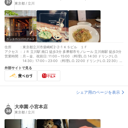
37
東京都 / 立川
ホットペッパーグルメ
住所
:
東京都立川市柴崎町2-2-1 ＫＳビル １Ｆ
アクセス
:
ＪＲ 立川駅 南口 徒歩3分 多摩都市モノレール 立川南駅 徒歩3分
営業時間
:
月～金、祝前日: 11:00～15:00 （料理L.O. 14:30 ドリンクL.O.
14:30）17:00～23:00 （料理L.O. 22:00 ドリンクL.O. 22:30）
土: 11:00～23:00 （料理L.O. 22:00 ドリンクL.O. 22:30）日、祝
外部サイトで見る
日: 11:00～22:00 （料理L.O. 21:00 ドリンクL.O. 21:30）
シェア用のページを表示
大幸園 小宮本店
38
東京都 / 立川