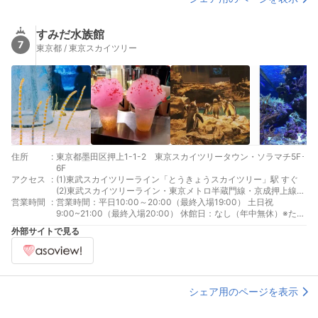
すみだ水族館
7
東京都 / 東京スカイツリー
住所
:
東京都墨田区押上1-1-2 東京スカイツリータウン・ソラマチ5F･
6F
アクセス
:
(1)東武スカイツリーライン「とうきょうスカイツリー」駅 すぐ
(2)東武スカイツリーライン・東京メトロ半蔵門線・京成押上線・
営業時間
:
都営地下鉄浅草線「押上（スカイツリー前）」駅 すぐ
営業時間：平日10:00～20:00（最終入場19:00） 土日祝
9:00~21:00（最終入場20:00） 休館日：なし（年中無休）※ただ
し、施設点検などで臨時休業あり
外部サイトで見る
シェア用のページを表示