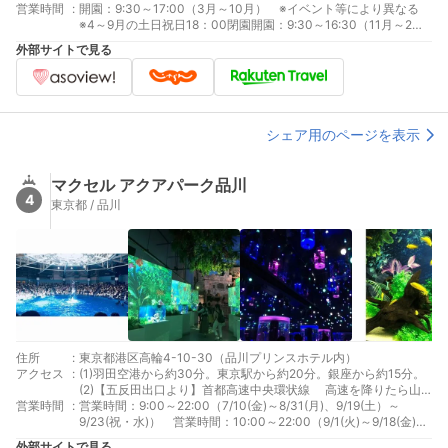
営業時間
:
開園：9:30～17:00（3月～10月） ※イベント等により異なる
※4～9月の土日祝日18：00閉園開園：9:30～16:30（11月～2
月） ※イベント等により異なる休園：年末年始（12月31日、1月
外部サイトで見る
1日）、1月の第4月曜日とその翌日
シェア用のページを表示
マクセル アクアパーク品川
4
東京都 / 品川
住所
:
東京都港区高輪4-10-30（品川プリンスホテル内）
アクセス
:
(1)羽田空港から約30分。東京駅から約20分。銀座から約15分。
(2)【五反田出口より】首都高速中央環状線 高速を降りたら山
営業時間
:
手通りを直進 西五反田1丁目を左折(車 桜田通りへ) 高輪台を斜め
営業時間：9:00～22:00（7/10(金)～8/31(月)、9/19(土）～
前方右方向 高輪三丁目を右折 2つ目の信号を右折 (3)【目黒出口
9/23(祝・水)） 営業時間：10:00～22:00（9/1(火)～9/18(金)、
より】首都高速2号目黒ランプ 高速を降りたら左折、目黒通り
9/24(木)～3/31(木)）受付時間：最終入場は営業終了時間の1時間
外部サイトで見る