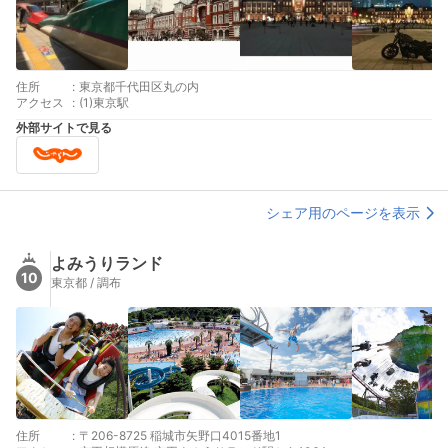
住所
:
東京都千代田区丸の内
アクセス
:
(1)東京駅
外部サイトで見る
シェア用のページを表示
よみうりランド
10
東京都 / 調布
住所
:
〒206-8725 稲城市矢野口4015番地1