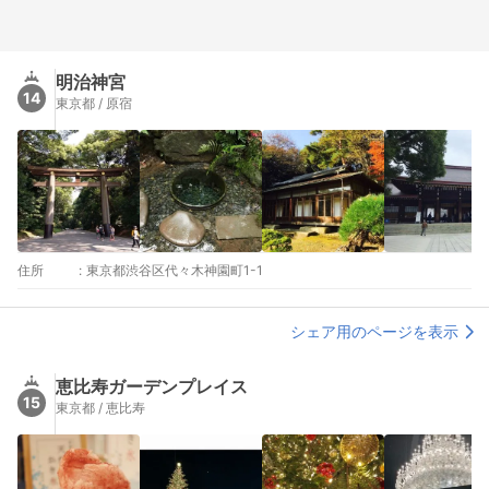
明治神宮
14
東京都 / 原宿
住所
:
東京都渋谷区代々木神園町1-1
シェア用のページを表示
恵比寿ガーデンプレイス
15
東京都 / 恵比寿