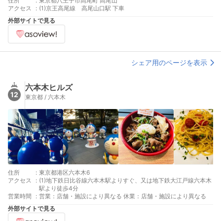
住所
:
東京都八王子市高尾町 高尾山
アクセス
:
(1)京王高尾線 高尾山口駅 下車
外部サイトで見る
シェア用のページを表示
六本木ヒルズ
12
東京都 / 六本木
住所
:
東京都港区六本木6
アクセス
:
(1)地下鉄日比谷線六本木駅よりすぐ、又は地下鉄大江戸線六本木
駅より徒歩4分
営業時間
:
営業：店舗・施設により異なる 休業：店舗・施設により異なる
外部サイトで見る