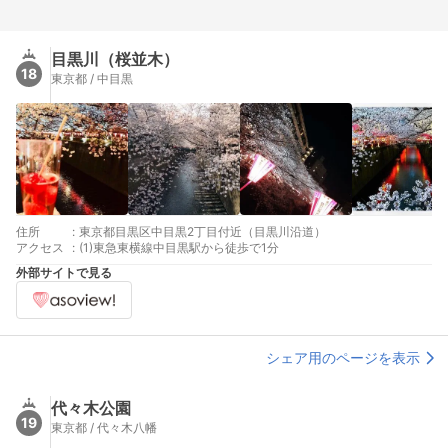
目黒川（桜並木）
18
東京都 / 中目黒
住所
:
東京都目黒区中目黒2丁目付近（目黒川沿道）
アクセス
:
(1)東急東横線中目黒駅から徒歩で1分
外部サイトで見る
シェア用のページを表示
代々木公園
19
東京都 / 代々木八幡