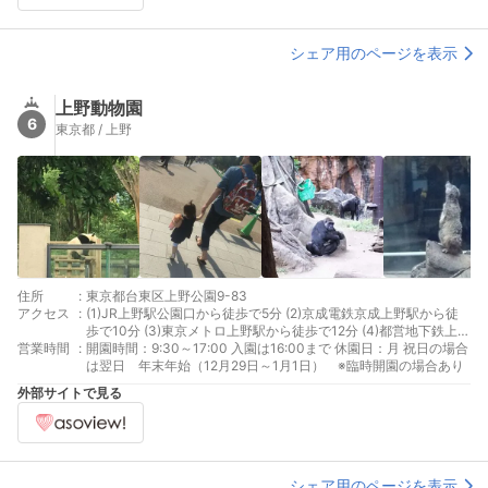
シェア用のページを表示
上野動物園
6
東京都 / 上野
住所
:
東京都台東区上野公園9-83
アクセス
:
(1)JR上野駅公園口から徒歩で5分 (2)京成電鉄京成上野駅から徒
歩で10分 (3)東京メトロ上野駅から徒歩で12分 (4)都営地下鉄上野
営業時間
:
御徒町駅から徒歩で15分
開園時間：9:30～17:00 入園は16:00まで 休園日：月 祝日の場合
は翌日 年末年始（12月29日～1月1日） ※臨時開園の場合あり
外部サイトで見る
シェア用のページを表示