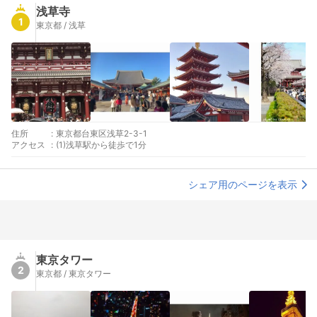
浅草寺
1
東京都 / 浅草
住所
:
東京都台東区浅草2-3-1
アクセス
:
(1)浅草駅から徒歩で1分
シェア用のページを表示
東京タワー
2
東京都 / 東京タワー