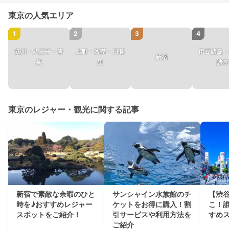
東京の人気エリア
1
2
3
4
立川・八王子・青
上野・浅草・日暮
伊豆諸島・
新宿
梅
里
諸島
東京のレジャー・観光に関する記事
新宿で素敵な余暇のひと
サンシャイン水族館のチ
【渋
時を♪おすすめレジャー
ケットをお得に購入！割
こ！
スポットをご紹介！
引サービスや利用方法を
すめ
ご紹介