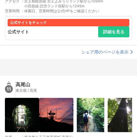
アクセス
:
京王相模原線 京王よみうりランド駅から1064m
小田急線 読売ランド前駅から1245m
営業時間
:
休園日、営業時間は公式HPをご確認ください
公式サイトをチェック
公式サイト
詳細を見る
シェア用のページを表示
高尾山
11
東京都 / 高尾