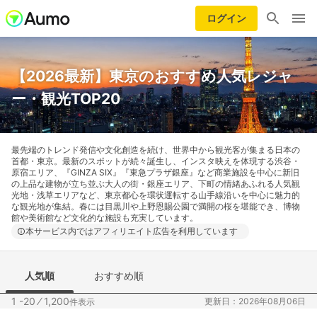
ログイン
【2026最新】東京のおすすめ人気レジャ
ー・観光TOP20
最先端のトレンド発信や文化創造を続け、世界中から観光客が集まる日本の
首都・東京。最新のスポットが続々誕生し、インスタ映えを体現する渋谷・
原宿エリア、『GINZA SIX』『東急プラザ銀座』など商業施設を中心に新旧
の上品な建物が立ち並ぶ大人の街・銀座エリア、下町の情緒あふれる人気観
光地・浅草エリアなど、東京都心を環状運転する山手線沿いを中心に魅力的
な観光地が集結。春には目黒川や上野恩賜公園で満開の桜を堪能でき、博物
館や美術館など文化的な施設も充実しています。
本サービス内ではアフィリエイト広告を利用しています
人気順
おすすめ順
1 -20
⁄
1,200
更新日：2026年08月06日
件表示