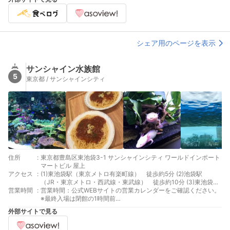
に出る 5つ目の信号を右折(八芳園角)そのまま進行 第一京浜に出
前となります。その他：営業時間は予告なく、急遽変更となる場
たら右折 品川駅前より品川プリンスホテル前を通過し1つ目の信
合がございます。また貸切営業などで入場いただけないこともご
号でUターンしホテル入口へ (4)【芝公園出口より】首都高速都心
ざいますので、あらかじめご了承ください。
環状線内回り 出口信号右折、1つ目信号右折、しばらく直進
第一京浜を右折しそのまま直進 品川駅前より品川プリンスホテル
シェア用のページを表示
前を通過し1つ目の信号でUターンしホテル入口へ (5)【芝公園出
口より】首都高速都心環状線外回り 高速を降りたら左折、2つ
目信号右折、しばらく直進 第一京浜を右折しそのまま直進 品川
サンシャイン水族館
駅前より品川プリンスホテル前を通過し1つ目の信号でUターンし
5
ホテル入口へ (6)【大井南出口より】首都高速湾岸線東行き 高
東京都 / サンシャインシティ
速を降りしばらく直進、左手に品川方面標識あり 標識を道なりに
左折、右折ししばらく直進、 2つ目の信号を左折(五反田方面)、
第一京浜を右折しそのまま直進 (7)【大井出口より】首都高速湾
岸線西行き 高速を降り400メートル直進、右手に品川方面標識
あり 標識を右折しその先道なりに右折し しばらく直進、2つ目の
信号を左折(五反田方面)、第一京浜を右折しそのまま直進
住所
:
東京都豊島区東池袋3-1 サンシャインシティ ワールドインポート
マートビル 屋上
アクセス
:
(1)東池袋駅（東京メトロ有楽町線） 徒歩約5分 (2)池袋駅
（JR・東京メトロ・西武線・東武線） 徒歩約10分 (3)東池袋四
営業時間
:
丁目停留場（都電荒川線） 徒歩約6分
営業時間：公式WEBサイトの営業カレンダーをご確認ください。
※最終入場は閉館の1時間前
https://sunshinecity.jp/aquarium/ticket/calendar.html 休館日：
外部サイトで見る
特別営業時