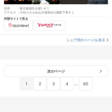
住所
:
東京都港区台場1-4-1
アクセス
:
(1)ゆりかもめお台場海浜公園駅下車すぐ
外部サイトで見る
シェア用のページを表示
次のページ
1
2
3
4
…
60