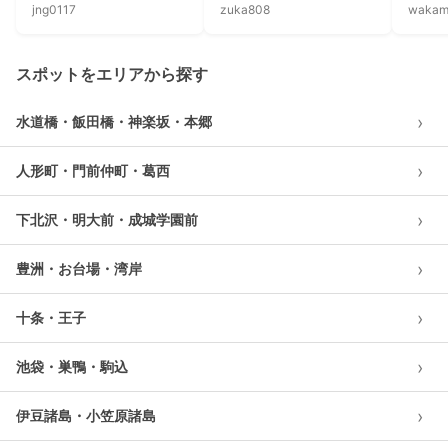
jng0117
zuka808
wakam
スポットをエリアから探す
›
水道橋・飯田橋・神楽坂・本郷
›
人形町・門前仲町・葛西
›
下北沢・明大前・成城学園前
›
豊洲・お台場・湾岸
›
十条・王子
›
池袋・巣鴨・駒込
›
伊豆諸島・小笠原諸島