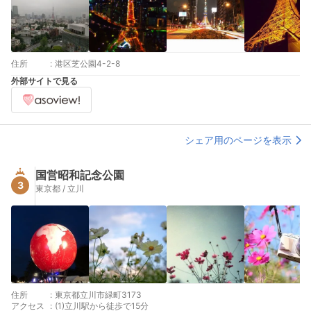
住所
:
港区芝公園4-2-8
外部サイトで見る
シェア用のページを表示
国営昭和記念公園
3
東京都 / 立川
住所
:
東京都立川市緑町3173
アクセス
:
(1)立川駅から徒歩で15分