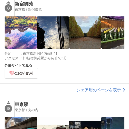
新宿御苑
8
東京都 / 新宿御苑
住所
:
東京都新宿区内藤町11
アクセス
:
(1)新宿御苑駅から徒歩で5分
外部サイトで見る
シェア用のページを表示
東京駅
9
東京都 / 丸の内