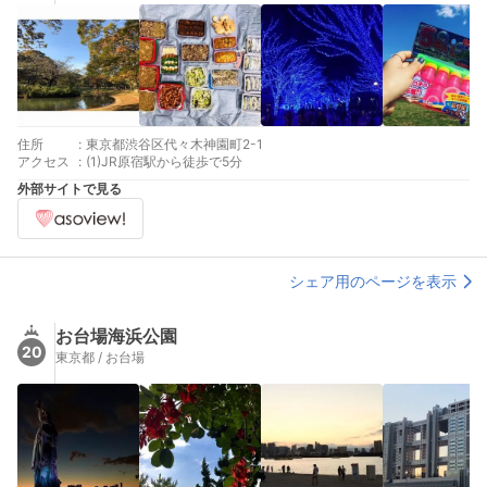
住所
:
東京都渋谷区代々木神園町2-1
アクセス
:
(1)JR原宿駅から徒歩で5分
外部サイトで見る
シェア用のページを表示
お台場海浜公園
20
東京都 / お台場