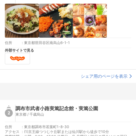
住所
:
東京都世田谷区南烏山6-1-1
外部サイトで見る
シェア用のページを表示
調布市武者小路実篤記念館・実篤公園
2
東京都 / 千歳烏山
住所
:
東京都調布市若葉町1-8-30
アクセス
:
(1)京王線つつじケ丘駅または仙川駅から徒歩で10分