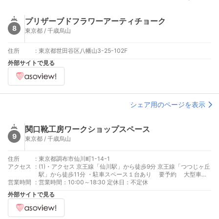
プリザーブドフラワーアーティチョーク
8
東京都 / 千歳烏山
住所
:
東京都世田谷区八幡山3-25-102F
外部サイトで見る
シェア用のページを表示
関口靴工房ワークショップスペース
9
東京都 / 千歳烏山
住所
:
東京都調布市仙川町1-14-1
アクセス
:
(1)・アクセス 京王線「仙川駅」から徒歩9分 京王線「つつじヶ丘
駅」から徒歩11分 ・駐車スペース１台あり 要予約 大型車不
営業時間
:
可
営業時間：10:00～18:30 定休日：不定休
外部サイトで見る