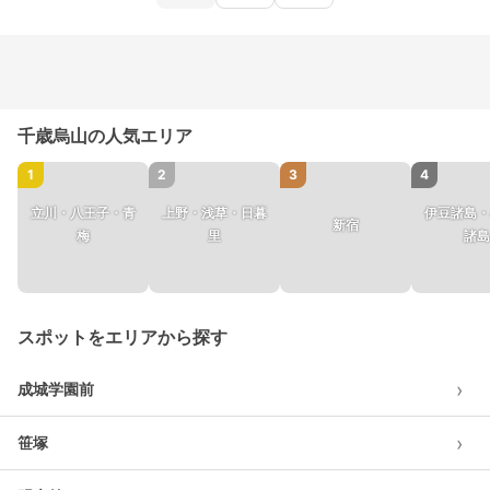
千歳烏山の人気エリア
1
2
3
4
立川・八王子・青
上野・浅草・日暮
伊豆諸島・
新宿
梅
里
諸島
スポットをエリアから探す
›
成城学園前
›
笹塚