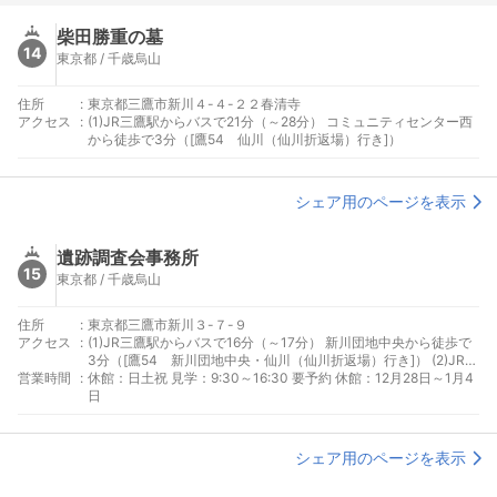
柴田勝重の墓
14
東京都 / 千歳烏山
住所
:
東京都三鷹市新川４-４-２２春清寺
アクセス
:
(1)JR三鷹駅からバスで21分（～28分） コミュニティセンター西
から徒歩で3分（[鷹54 仙川（仙川折返場）行き]）
シェア用のページを表示
遺跡調査会事務所
15
東京都 / 千歳烏山
住所
:
東京都三鷹市新川３-７-９
アクセス
:
(1)JR三鷹駅からバスで16分（～17分） 新川団地中央から徒歩で
3分（[鷹54 新川団地中央・仙川（仙川折返場）行き]） (2)JR吉
営業時間
:
祥寺からバスで19分（～20分） 新川団地中央から徒歩で3分
休館：日土祝 見学：9:30～16:30 要予約 休館：12月28日～1月4
（[吉03 仙川（仙川折返場）・新川団地中央行き]） (3)JR吉祥
日
寺からバスで16分（～17分） 丸池公園入口から徒歩で4分（[吉
04 深大寺・野ヶ谷行き]）
シェア用のページを表示