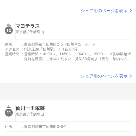
シェア用のページを表示
マヨテラス
10
東京都 / 千歳烏山
住所
:
東京都調布市仙川町2-5-7仙川キユーポート
アクセス
:
(1)京王線「仙川駅」より徒歩7分
営業時間
:
営業時間：10:00～、11:50～、13:40～、15:30～ ※見学開始15
分前を目安にご来場ください（見学30分前より受付、館内へ入
場） ※所要時間：各回90分
シェア用のページを表示
仙川一里塚跡
11
東京都 / 千歳烏山
住所
:
東京都調布市仙川町3-2-1