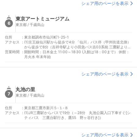
シェア用のページを表示
東京アートミュージアム
6
東京都 / 千歳烏山
住所
:
東京都調布市仙川町1-25-1
アクセス
:
(1)京王線仙川駅から徒歩で4分 「仙川」バス停（甲州街道北側）
から徒歩で8分（吉祥寺駅より小田急バス吉03系統 三鷹駅より小
営業時間
:
田急バス鷹54系統）
開館時間：日木金土 11:00～18:30 (入館は18：00まで） 休館：
月火水 年末年始
シェア用のページを表示
丸池の里
7
東京都 / 千歳烏山
住所
:
東京都三鷹市新川５-１-８
アクセス
:
(1)JR三鷹駅からバスで19分（～28分 丸池公園入口下車すぐ[シ
ティバス 三鷹台駅行き、鷹55 野ヶ谷行き]）
シェア用のページを表示