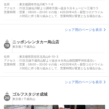
住所
:
東京都調布市仙川町1-1-6
アクセス
:
(1)京王線仙川駅より調布方面へ徒歩５分キューピー工場ウラ
営業時間
:
営業：08:00～20:00 その他：※2020年4月～新型コロナウイル
ス対応に伴う取り組みとして、営業時間が変更となる場合があり
ます。HPにてご確認ください。
シェア用のページを表示
ニッポンレンタカー烏山店
19
東京都 / 千歳烏山
住所
:
東京都世田谷区北烏山6-10-3
アクセス
:
(1)京王線千歳烏山駅より徒歩８分烏山病院隣甲州街道沿い
営業時間
:
営業：08:00～20:00 その他：※2020年4月～新型コロナウイル
ス対応に伴う取り組みとして、営業時間が変更となる場合があり
ます。HPにてご確認ください。
シェア用のページを表示
ゴルフスタジオ成城
20
東京都 / 千歳烏山