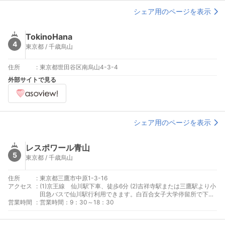
シェア用のページを表示
TokinoHana
4
東京都 / 千歳烏山
住所
:
東京都世田谷区南烏山4-3-4
外部サイトで見る
シェア用のページを表示
レスポワール青山
5
東京都 / 千歳烏山
住所
:
東京都三鷹市中原1-3-16
アクセス
:
(1)京王線 仙川駅下車、徒歩6分 (2)吉祥寺駅または三鷹駅より小
田急バスで仙川駅行利用できます。白百合女子大学停留所で下車
営業時間
:
しアトリエまで徒歩3分
営業時間：9：30～18：30