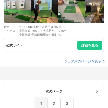
住所
:
〒157-0071 世田谷区千歳台5-6-3
アクセス
:
小田急線 祖師ヶ谷大蔵駅から1266m
小田急線 千歳船橋駅から1511m
京王線 千歳烏山駅から1712m
公式サイト
詳細を見る
シェア用のページを表示
次のページ
1
2
3