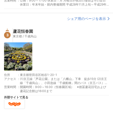
営業時間
:
公開：9:00～17:00 休業日：月 月曜日が祝日の場合はその翌日
休業日：年末年始・館内整備期間 平成28年11月上旬～平成29年3
月中旬は改修工事のため記念館は休館
シェア用のページを表示
蘆花恒春園
3
東京都 / 千歳烏山
住所
:
東京都世田谷区粕谷1-20-1
アクセス
:
(1)京王線「芦花公園」または「八幡山」下車 徒歩15分 (2)京王
線「千歳烏山」、小田急線「千歳船橋」間のバス（京王バス）
営業時間
:
で、「芦花恒春園」下車 徒歩7分
開園時間：9:00～16:30（恒春園区域） ※徳冨蘆花旧宅および
蘆花記念館は16:00まで
外部サイトで見る