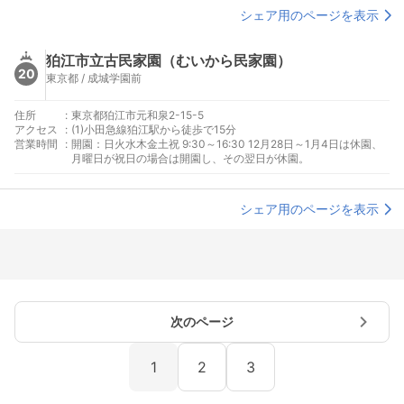
シェア用のページを表示
狛江市立古民家園（むいから民家園）
20
東京都 / 成城学園前
住所
:
東京都狛江市元和泉2-15-5
アクセス
:
(1)小田急線狛江駅から徒歩で15分
営業時間
:
開園：日火水木金土祝 9:30～16:30 12月28日～1月4日は休園、
月曜日が祝日の場合は開園し、その翌日が休園。
シェア用のページを表示
次のページ
1
2
3