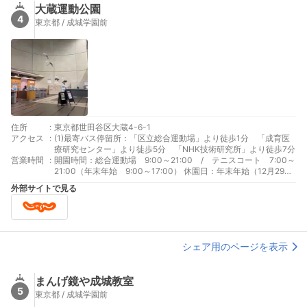
大蔵運動公園
4
東京都 / 成城学園前
住所
:
東京都世田谷区大蔵4-6-1
アクセス
:
(1)最寄バス停留所：「区立総合運動場」より徒歩1分 「成育医
療研究センター」より徒歩5分 「NHK技術研究所」より徒歩7分
営業時間
:
開園時間：総合運動場 9:00～21:00 / テニスコート 7:00～
21:00（年末年始 9:00～17:00） 休園日：年末年始（12月29日
～1月3日） ※テニスコートを除く ※その他保守点検により臨
外部サイトで見る
時休館あり
シェア用のページを表示
まんげ鏡や成城教室
5
東京都 / 成城学園前