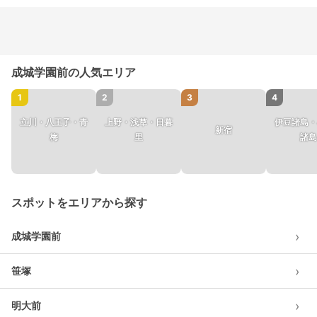
成城学園前の人気エリア
1
2
3
4
立川・八王子・青
上野・浅草・日暮
伊豆諸島・
新宿
梅
里
諸島
スポットをエリアから探す
›
成城学園前
›
笹塚
›
明大前