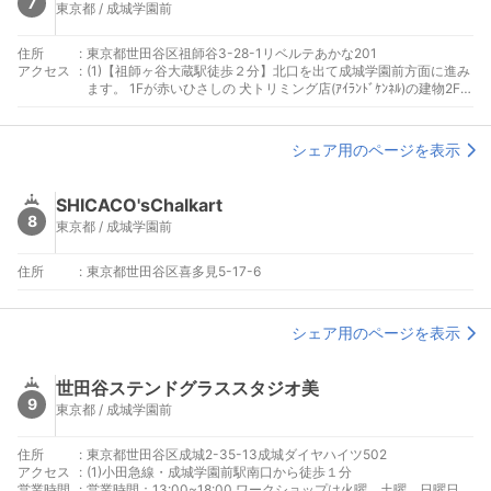
7
東京都 / 成城学園前
住所
:
東京都世田谷区祖師谷3-28-1リベルテあかな201
アクセス
:
(1)【祖師ヶ谷大蔵駅徒歩２分】北口を出て成城学園前方面に進み
ます。 1Fが赤いひさしの 犬トリミング店(ｱｲﾗﾝﾄﾞｹﾝﾈﾙ)の建物2Fに
あります。 左隣は 美容室キャンバス です。その間にある階段を
上り、右手のドアが入り口になります。
シェア用のページを表示
SHICACO'sChalkart
8
東京都 / 成城学園前
住所
:
東京都世田谷区喜多見5-17-6
シェア用のページを表示
世田谷ステンドグラススタジオ美
9
東京都 / 成城学園前
住所
:
東京都世田谷区成城2-35-13成城ダイヤハイツ502
アクセス
:
(1)小田急線・成城学園前駅南口から徒歩１分
営業時間
:
営業時間：13:00~18:00 ワークショップは火曜、土曜、日曜日