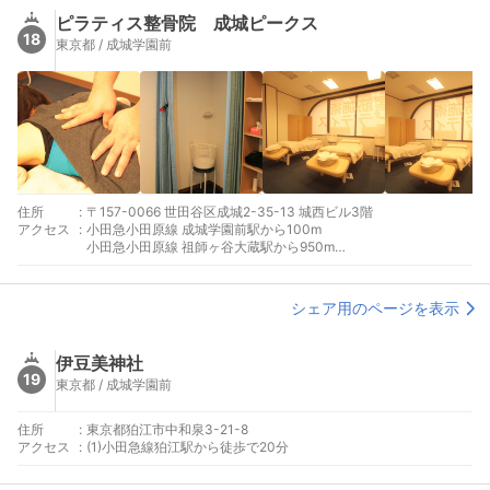
ピラティス整骨院 成城ピークス
18
東京都 / 成城学園前
住所
:
〒157-0066 世田谷区成城2-35-13 城西ビル3階
アクセス
:
小田急小田原線 成城学園前駅から100m
小田急小田原線 祖師ヶ谷大蔵駅から950m
小田急小田原線 喜多見駅から1270m
シェア用のページを表示
伊豆美神社
19
東京都 / 成城学園前
住所
:
東京都狛江市中和泉3-21-8
アクセス
:
(1)小田急線狛江駅から徒歩で20分