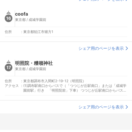
coofa
16
東京都 / 成城学園前
住所
:
東京都狛江市猪方1
シェア用のページを表示
明照院・糟嶺神社
17
東京都 / 成城学園前
住所
:
東京都調布市入間町2-19-12（明照院）
アクセス
:
(1)調布駅南口からバスで（「つつじが丘駅南口」または「成城学
園前駅」行き 「明照院前」下車） つつじが丘駅南口からバスで
（「調布駅南口」行き」 「明照院前」下車）
シェア用のページを表示