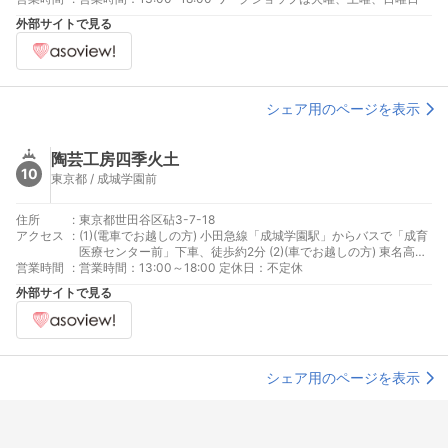
外部サイトで見る
シェア用のページを表示
陶芸工房四季火土
10
東京都 / 成城学園前
住所
:
東京都世田谷区砧3-7-18
アクセス
:
(1)(電車でお越しの方) 小田急線「成城学園駅」からバスで「成育
医療センター前」下車、徒歩約2分 (2)(車でお越しの方) 東名高速
営業時間
:
道路「東京IC」から約7分 ※駐車場はございませんので、近隣の
営業時間：13:00～18:00 定休日：不定休
コインパーキングをご利用ください。
外部サイトで見る
シェア用のページを表示