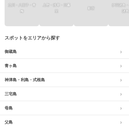
立川・八王子・青
上野・浅草・日暮
伊豆諸島・
新宿
梅
里
諸島
スポットをエリアから探す
›
御蔵島
›
青ヶ島
›
神津島・利島・式根島
›
三宅島
›
母島
›
父島