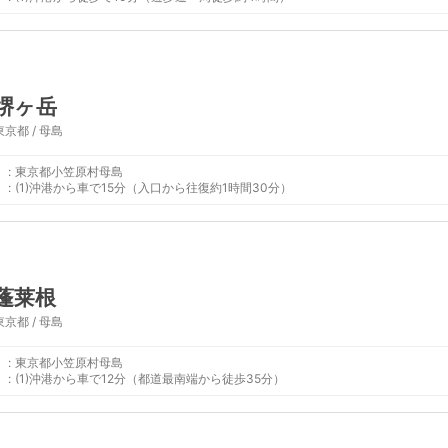
堺ヶ岳
東京都 / 母島
:
東京都小笠原村母島
:
(1)沖港から車で15分（入口から往復約1時間30分）
蓬莱根
東京都 / 母島
:
東京都小笠原村母島
:
(1)沖港から車で12分（都道最南端から徒歩35分）