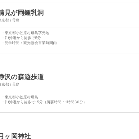
清見が岡鍾乳洞
東京都 / 母島
:
東京都小笠原村母島字元地
:
(1)沖港から徒歩で5分
:
見学時間：観光協会営業時間内
静沢の森遊歩道
東京都 / 母島
:
東京都小笠原村母島
:
(1)沖港から徒歩で15分（所要時間：1時間30分）
月ヶ岡神社