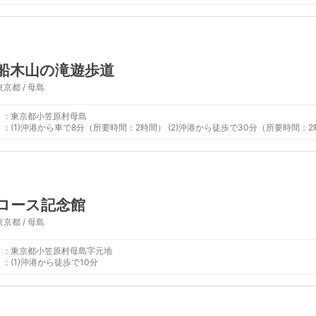
船木山の滝遊歩道
東京都 / 母島
:
東京都小笠原村母島
:
(1)沖港から車で8分（所要時間：2時間） (2)沖港から徒歩で30分（所要時
ロース記念館
東京都 / 母島
:
東京都小笠原村母島字元地
:
(1)沖港から徒歩で10分