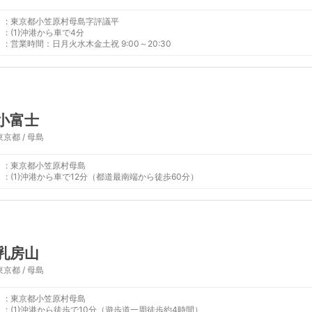
:
東京都小笠原村母島字評議平
:
(1)沖港から車で4分
:
営業時間：日月火水木金土祝 9:00～20:30
小富士
東京都 / 母島
:
東京都小笠原村母島
:
(1)沖港から車で12分（都道最南端から徒歩60分）
乳房山
東京都 / 母島
:
東京都小笠原村母島
:
(1)沖港から徒歩で10分（遊歩道一周徒歩約4時間）