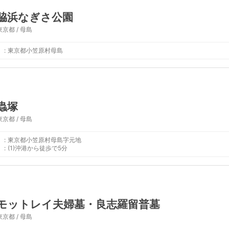
脇浜なぎさ公園
東京都 / 母島
:
東京都小笠原村母島
蟲塚
東京都 / 母島
:
東京都小笠原村母島字元地
:
(1)沖港から徒歩で5分
モットレイ夫婦墓・良志羅留普墓
東京都 / 母島