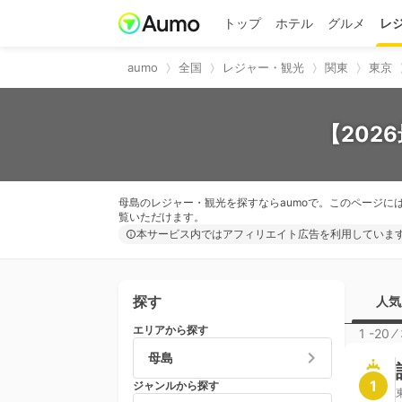
トップ
ホテル
グルメ
レ
aumo
全国
レジャー・観光
関東
東京
【202
母島のレジャー・観光を探すならaumoで。このページに
覧いただけます。
本サービス内ではアフィリエイト広告を利用していま
探す
人気
エリアから探す
1 -20
⁄
母島
1
ジャンルから探す