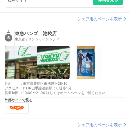
JR山手線 池袋駅から777m
JR埼京線 池袋駅から777m
JR成田エクスプレス 池袋駅から777m
JR湘南新宿ライン 池袋駅から777m
シェア用のページを表示
東京メトロ丸ノ内線 池袋駅から777m
東武東上線 池袋駅から829m
東京メトロ有楽町線 池袋駅から856m
東急ハンズ 池袋店
6
東京都 / サンシャインシティ
住所
:
東京都豊島区東池袋1-28-10
アクセス
:
(1)JR山手線池袋駅より徒歩5分
営業時間
:
10:00〜21:00 詳しくはホームページをご覧ください。
外部サイトで見る
シェア用のページを表示