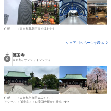
住所
:
東京都豊島区東池袋3-1-1
シェア用のページを表示
護国寺
9
東京都 / サンシャインシティ
住所
:
東京都文京区大塚5-40-1
アクセス
:
(1)東京メトロ護国寺駅から徒歩で1分