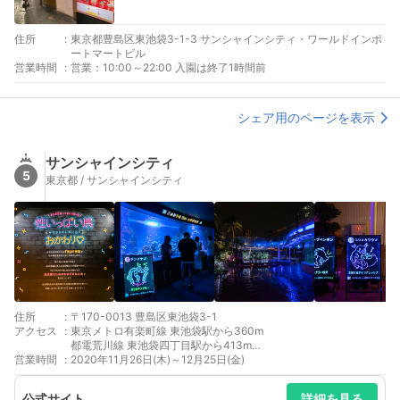
住所
:
東京都豊島区東池袋3-1-3 サンシャインシティ・ワールドインポ
ートマートビル
営業時間
:
営業：10:00～22:00 入園は終了1時間前
シェア用のページを表示
サンシャインシティ
5
東京都 / サンシャインシティ
住所
:
〒170-0013 豊島区東池袋3-1
アクセス
:
東京メトロ有楽町線 東池袋駅から360m
都電荒川線 東池袋四丁目駅から413m
営業時間
:
都電荒川線 向原駅から483m
2020年11月26日(木)～12月25日(金)
都電荒川線 都電雑司ヶ谷駅から542m
西武池袋線 池袋駅から730m
公式サイト
詳細を見る