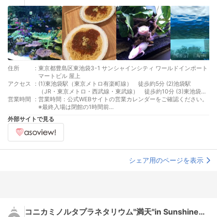
住所
:
東京都豊島区東池袋3-1 サンシャインシティ ワールドインポート
マートビル 屋上
アクセス
:
(1)東池袋駅（東京メトロ有楽町線） 徒歩約5分 (2)池袋駅
（JR・東京メトロ・西武線・東武線） 徒歩約10分 (3)東池袋四
営業時間
:
丁目停留場（都電荒川線） 徒歩約6分
営業時間：公式WEBサイトの営業カレンダーをご確認ください。
※最終入場は閉館の1時間前
https://sunshinecity.jp/aquarium/ticket/calendar.html 休館日：
外部サイトで見る
特別営業時
シェア用のページを表示
コニカミノルタプラネタリウム"満天"in SunshineCity