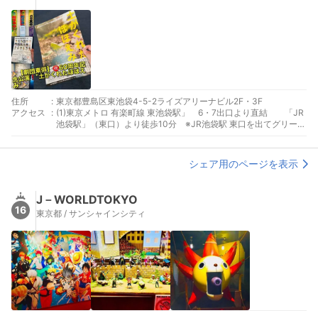
住所
:
東京都豊島区東池袋4-5-2ライズアリーナビル2F・3F
アクセス
:
(1)東京メトロ 有楽町線 東池袋駅」 6・7出口より直結 「JR
池袋駅」（東口）より徒歩10分 ※JR池袋駅 東口を出てグリーン
大通りを直進 「都電荒川線 東池袋四丁目駅」より徒歩2分
シェア用のページを表示
J－WORLDTOKYO
16
東京都 / サンシャインシティ