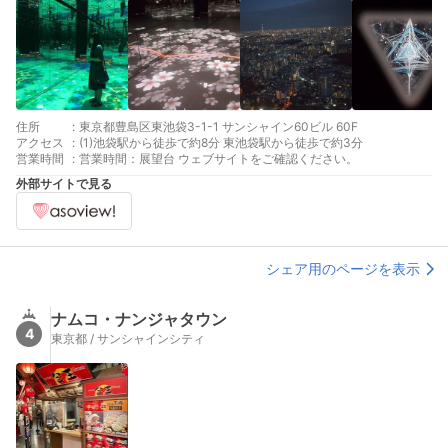
住所
:
東京都豊島区東池袋3-1-1 サンシャイン60ビル 60F
アクセス
:
(1)池袋駅から徒歩で約8分 東池袋駅から徒歩で約3分
営業時間
:
営業時間：展望台 ウェブサイトをご確認ください。
外部サイトで見る
シェア用のページを表示
ナムコ・ナンジャタウン
4
東京都 / サンシャインシティ