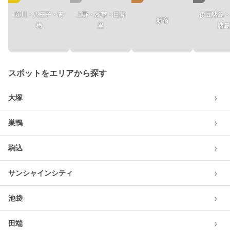
立川・八王子・青
上野・浅草・日暮
伊豆諸島・
新宿
梅
里
諸島
スポットをエリアから探す
›
大塚
›
巣鴨
›
駒込
›
サンシャインシティ
›
池袋
›
田端