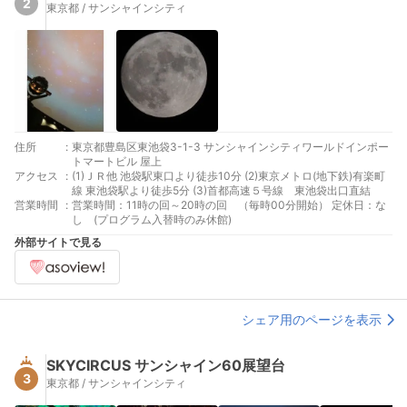
2
東京都 / サンシャインシティ
住所
:
東京都豊島区東池袋3-1-3 サンシャインシティワールドインポー
トマートビル 屋上
アクセス
:
(1)ＪＲ他 池袋駅東口より徒歩10分 (2)東京メトロ(地下鉄)有楽町
線 東池袋駅より徒歩5分 (3)首都高速５号線 東池袋出口直結
営業時間
:
営業時間：11時の回～20時の回 （毎時00分開始） 定休日：な
し (プログラム入替時のみ休館)
外部サイトで見る
シェア用のページを表示
SKYCIRCUS サンシャイン60展望台
3
東京都 / サンシャインシティ