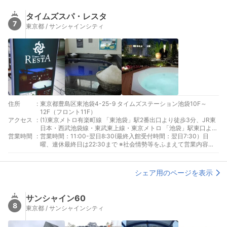
タイムズスパ・レスタ
7
東京都 / サンシャインシティ
住所
:
東京都豊島区東池袋4-25-9 タイムズステーション池袋10F～
12F（フロント11F）
アクセス
:
(1)東京メトロ有楽町線 「東池袋」駅2番出口より徒歩3分、JR東
日本・西武池袋線・東武東上線・東京メトロ 「池袋」駅東口より
営業時間
:
徒歩8分
営業時間：11:00-翌日8:30(最終入館受付時間：翌日7:30）日
曜、連休最終日は22:30まで ※社会情勢等をふまえて営業内容を
変更する場合がございます。最新情報は公式Webサイトをご確認
ください。
シェア用のページを表示
サンシャイン60
8
東京都 / サンシャインシティ