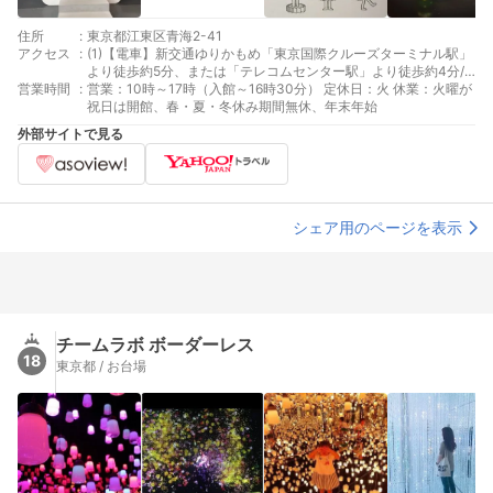
住所
:
東京都江東区青海2-41
アクセス
:
(1)【電車】新交通ゆりかもめ「東京国際クルーズターミナル駅」
より徒歩約5分、または「テレコムセンター駅」より徒歩約4分/
営業時間
:
東京臨海高速鉄道りんかい線「東京テレポート駅」より徒歩約15
営業：10時～17時（入館～16時30分） 定休日：火 休業：火曜が
分 (2)【バス】都営バス「日本科学未来館前」下車 (3)【車】・都
祝日は開館、春・夏・冬休み期間無休、年末年始
心方面からは、首都高速11号台場線「台場出口」で降りて約5
外部サイトで見る
分 ・羽田・横浜方面からは、首都高速湾岸線「臨海副都心出
口」で降りて約4分 ・千葉方面からは、首都高速湾岸線「有明
出口」で降りて約7分
シェア用のページを表示
チームラボ ボーダーレス
18
東京都 / お台場