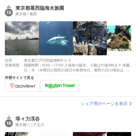
東京都葛西臨海水族園
15
東京都 / 葛西
住所
:
東京都江戸川区臨海町6-2-3
営業時間
:
開園時間：9:30～17:00 入場券の販売、入園は午後4時まで 休園
日：水 （水曜日が国民の祝日や振替休日、都民の日の場合は、そ
の翌日が休園日） 休館：12月29日～1月1日
外部サイトで見る
シェア用のページを表示
等々力渓谷
16
東京都 / 二子玉川