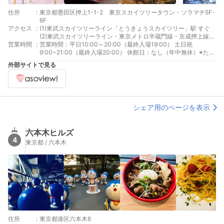
住所
:
東京都墨田区押上1-1-2 東京スカイツリータウン・ソラマチ5F･
6F
アクセス
:
(1)東武スカイツリーライン「とうきょうスカイツリー」駅 すぐ
(2)東武スカイツリーライン・東京メトロ半蔵門線・京成押上線・
営業時間
:
都営地下鉄浅草線「押上（スカイツリー前）」駅 すぐ
営業時間：平日10:00～20:00（最終入場19:00） 土日祝
9:00~21:00（最終入場20:00） 休館日：なし（年中無休）※ただ
し、施設点検などで臨時休業あり
外部サイトで見る
シェア用のページを表示
六本木ヒルズ
4
東京都 / 六本木
住所
:
東京都港区六本木6