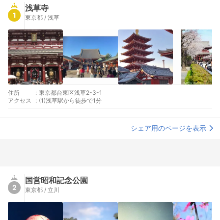
浅草寺
1
東京都 / 浅草
住所
:
東京都台東区浅草2-3-1
アクセス
:
(1)浅草駅から徒歩で1分
シェア用のページを表示
国営昭和記念公園
2
東京都 / 立川