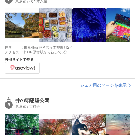
東京都 / 代々木八幡
住所
:
東京都渋谷区代々木神園町2-1
アクセス
:
(1)JR原宿駅から徒歩で5分
外部サイトで見る
シェア用のページを表示
井の頭恩賜公園
8
東京都 / 吉祥寺