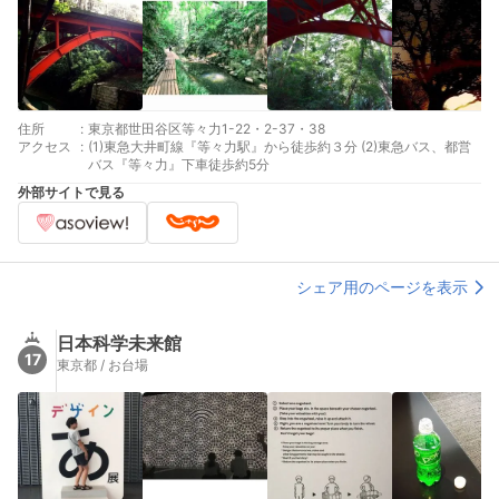
住所
:
東京都世田谷区等々力1-22・2-37・38
アクセス
:
(1)東急大井町線『等々力駅』から徒歩約３分 (2)東急バス、都営
バス『等々力』下車徒歩約5分
外部サイトで見る
シェア用のページを表示
日本科学未来館
17
東京都 / お台場