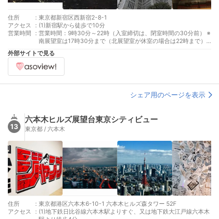
住所
:
東京都新宿区西新宿2-8-1
アクセス
:
(1)新宿駅から徒歩で10分
営業時間
:
営業時間：9時30分～22時（入室締切は、閉室時間の30分前） ※
南展望室は17時30分まで（北展望室が休室の場合は22時まで）
休業：休室日：（南展望室）第１及び第３火曜日 （北展望室）
外部サイトで見る
第２及び第４月曜日※１月１日を除く年末年始 ※祝日に重なる場
合は開室し、その翌日を休室とします。
シェア用のページを表示
六本木ヒルズ展望台東京シティビュー
13
東京都 / 六本木
住所
:
東京都港区六本木6-10-1 六本木ヒルズ森タワー 52F
アクセス
:
(1)地下鉄日比谷線六本木駅よりすぐ、又は地下鉄大江戸線六本木