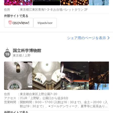
住所
:
東京都江東区青海1-3-8 お台場パレットタウン 2F
外部サイトで見る
tripadvisor
シェア用のページを表示
国立科学博物館
19
東京都 / 上野
住所
:
東京都台東区上野公園7-20
アクセス
:
(1)JR「上野駅」公園口から徒歩5分
営業時間
:
開館時間：9:00～17:00 (入館は16：30まで)、金土～20:00（入
館は19：30まで）、※ゴールデンウィーク、夏季等に延長あり
※特別展は開館時間が異なります。 休業：月曜日 及び年末年始
外部サイトで見る