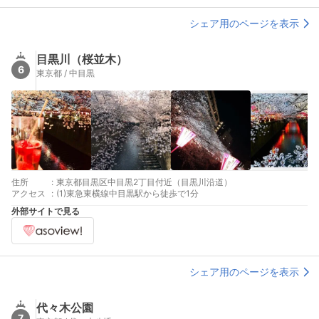
シェア用のページを表示
目黒川（桜並木）
6
東京都 / 中目黒
住所
:
東京都目黒区中目黒2丁目付近（目黒川沿道）
アクセス
:
(1)東急東横線中目黒駅から徒歩で1分
外部サイトで見る
シェア用のページを表示
代々木公園
7