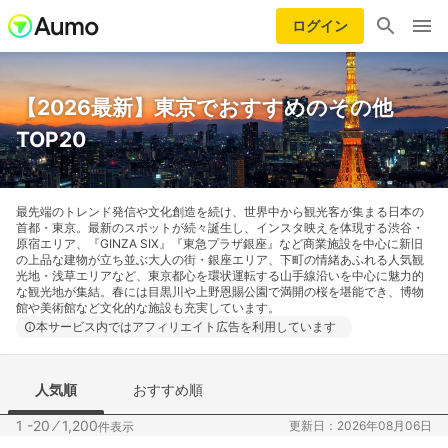
ログイン
【2026最新】東京でおすすめのその他
TOP20
最先端のトレンド発信や文化創造を続け、世界中から観光客が集まる日本の
首都・東京。最新のスポットが続々誕生し、インスタ映えを体現する渋谷・
原宿エリア、『GINZA SIX』『東急プラザ銀座』など商業施設を中心に新旧
の上品な建物が立ち並ぶ大人の街・銀座エリア、下町の情緒あふれる人気観
光地・浅草エリアなど、東京都心を環状運転する山手線沿いを中心に魅力的
な観光地が集結。春には目黒川や上野恩賜公園で満開の桜を堪能でき、博物
館や美術館など文化的な施設も充実しています。
本サービス内ではアフィリエイト広告を利用しています
人気順
おすすめ順
1 -20
⁄
1,200
更新日：2026年08月06日
件表示