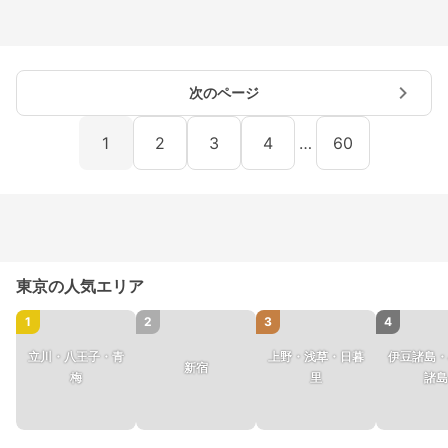
次のページ
1
2
3
4
…
60
東京の人気エリア
1
2
3
4
立川・八王子・青
上野・浅草・日暮
伊豆諸島・
新宿
梅
里
諸島