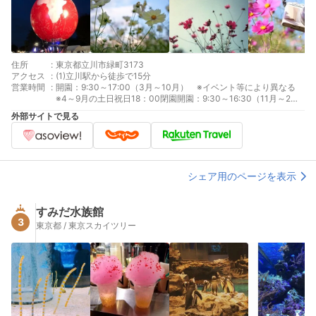
住所
:
東京都立川市緑町3173
アクセス
:
(1)立川駅から徒歩で15分
営業時間
:
開園：9:30～17:00（3月～10月） ※イベント等により異なる
※4～9月の土日祝日18：00閉園開園：9:30～16:30（11月～2
月） ※イベント等により異なる休園：年末年始（12月31日、1月
外部サイトで見る
1日）、1月の第4月曜日とその翌日
シェア用のページを表示
すみだ水族館
3
東京都 / 東京スカイツリー