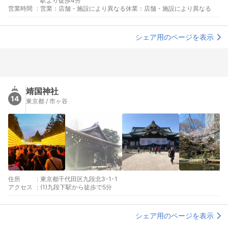
駅より徒歩4分
営業時間
:
営業：店舗・施設により異なる休業：店舗・施設により異なる
シェア用のページを表示
靖国神社
14
東京都 / 市ヶ谷
住所
:
東京都千代田区九段北3-1-1
アクセス
:
(1)九段下駅から徒歩で5分
シェア用のページを表示