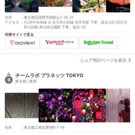
住所
:
東京都武蔵野市御殿山1-18-31
アクセス
:
(1)JR中央本線 or 京王井の頭線 吉祥寺駅 下車、徒歩 5分 (2)京王
井の頭線 井の頭公園駅 下車、徒歩 1分
外部サイトで見る
シェア用のページを表示
チームラボ プラネッツ TOKYO
9
東京都 / 豊洲
住所
:
東京都江東区豊洲6-1-16