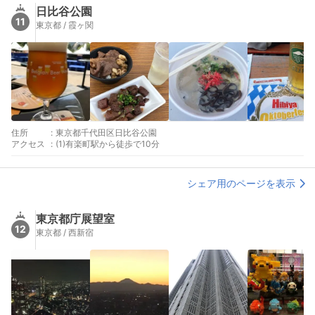
日比谷公園
11
東京都 / 霞ヶ関
住所
:
東京都千代田区日比谷公園
アクセス
:
(1)有楽町駅から徒歩で10分
シェア用のページを表示
東京都庁展望室
12
東京都 / 西新宿