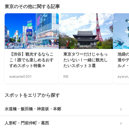
東京のその他に関する記事
【渋谷】観光するならこ
東京タワーだけじゃもっ
池袋の
こ！誰でも楽しめるおす
たいない！一緒に観光し
達や
すめスポット特集☆
たいスポット３選
ルメ・
wakame0301
RIE
aywxn
スポットをエリアから探す
›
水道橋・飯田橋・神楽坂・本郷
›
人形町・門前仲町・葛西