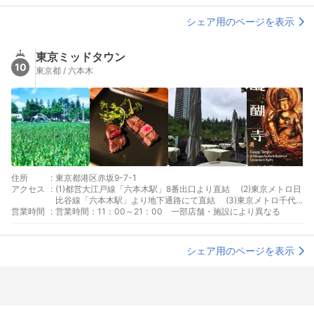
シェア用のページを表示
東京ミッドタウン
10
東京都 / 六本木
住所
:
東京都港区赤坂9-7-1
アクセス
:
(1)都営大江戸線「六本木駅」8番出口より直結 (2)東京メトロ日
比谷線「六本木駅」より地下通路にて直結 (3)東京メトロ千代
営業時間
:
田線「乃木坂駅」3番出口より徒歩約3分 (4)東京メトロ南北線
営業時間：11：00～21：00 一部店舗・施設により異なる
「六本木一丁目駅」1番出口より徒歩約10分
シェア用のページを表示