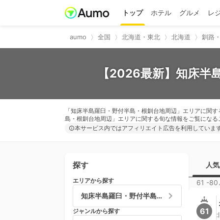
トップ
ホテル
グルメ
レ
aumo
全国
北海道・東北
北海道
釧路
【2026最新】知床半
「知床半島羅臼・野付半島・根釧台地周辺」エリアに関す
島・根釧台地周辺」エリアに関する旬な情報をご覧になる
本サービス内ではアフィリエイト広告を利用していま
探す
人気
エリアから探す
61 -80
知床半島羅臼・野付半島・根釧台地周辺
61
ジャンルから探す