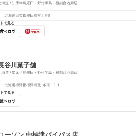
北海道 / 知床半島羅臼・野付半島・根釧台地周辺
:
北海道目梨郡羅臼町富士見町
トで見る
長谷川菓子舗
北海道 / 知床半島羅臼・野付半島・根釧台地周辺
:
北海道標津郡標津町北1条東1-1-1
トで見る
ローソン 中標津バイパス店