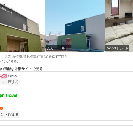
楽天トラベル
Yahoo!トラベル
:
北海道標津郡中標津町東30条南1丁目5
イン
:
16:00
約可能な外部サイトで見る
イント貯まる
イント貯まる