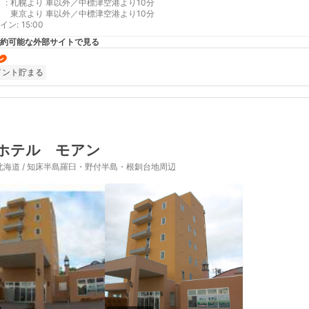
:
札幌より 車以外／中標津空港より10分
東京より 車以外／中標津空港より10分
イン
:
15:00
約可能な外部サイトで見る
イント貯まる
ホテル モアン
北海道 / 知床半島羅臼・野付半島・根釧台地周辺