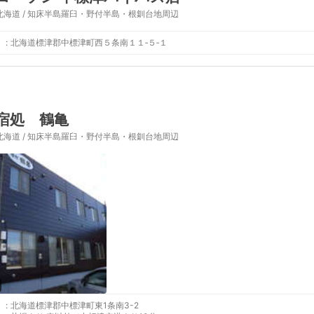
北海道 / 知床半島羅臼・野付半島・根釧台地周辺
:
北海道標津郡中標津町西５条南１１‐５‐１
宿処 鶴亀
北海道 / 知床半島羅臼・野付半島・根釧台地周辺
:
北海道標津郡中標津町東1条南3-2