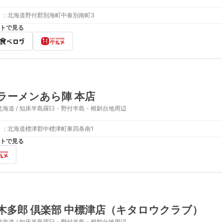
:
北海道野付郡別海町中春別南町3
トで見る
ラーメンあら陣 本店
北海道 / 知床半島羅臼・野付半島・根釧台地周辺
:
北海道標津郡中標津町東四条南1
トで見る
木多郎 倶楽部 中標津店（キタロウクラブ）
北海道 / 知床半島羅臼・野付半島・根釧台地周辺