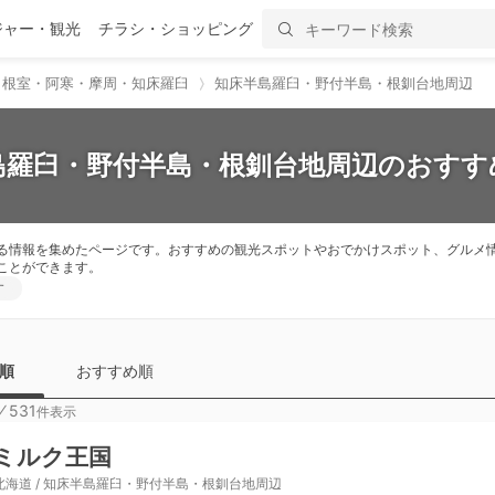
ジャー・観光
チラシ・ショッピング
・根室・阿寒・摩周・知床羅臼
知床半島羅臼・野付半島・根釧台地周辺
島羅臼・野付半島・根釧台地周辺のおすす
る情報を集めたページです。おすすめの観光スポットやおでかけスポット、グルメ
ことができます。
す
順
おすすめ順
⁄
531
件表示
ミルク王国
北海道 / 知床半島羅臼・野付半島・根釧台地周辺