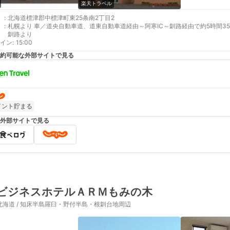
楽天トラベル
:
北海道標津郡中標津町東25条南2丁目2
:
札幌より 車／道央自動車道、道東自動車道経由～阿寒IC～釧路経由で約5時間35
釧路より
イン
:
15:00
約可能な外部サイトで見る
イント貯まる
外部サイトで見る
ビジネスホテルＡＲＭもみの木
北海道 / 知床半島羅臼・野付半島・根釧台地周辺