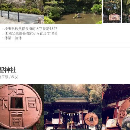
:
埼玉県秩父郡長瀞町大字長瀞1827
:
(1)秩父鉄道長瀞駅から徒歩で10分
:
休業：無休
聖神社
埼玉県 / 秩父