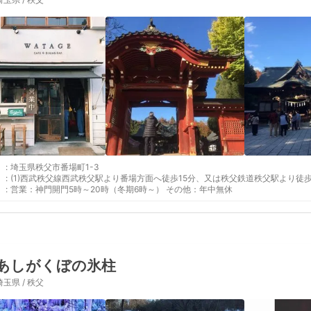
:
埼玉県秩父市番場町1-3
:
(1)西武秩父線西武秩父駅より番場方面へ徒歩15分、又は秩父鉄道秩父駅より徒歩
:
営業：神門開門5時～20時（冬期6時～） その他：年中無休
あしがくぼの氷柱
埼玉県 / 秩父