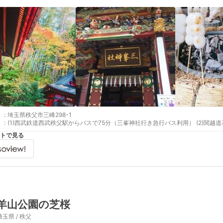
:
埼玉県秩父市三峰298-1
:
(1)西武鉄道西武秩父駅からバ
トで見る
羊山公園の芝桜
埼玉県 / 秩父