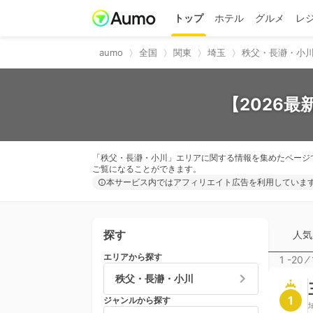
トップ
ホテル
グルメ
レ
aumo
全国
関東
埼玉
秩父・長瀞・小
【2026
「秩父・長瀞・小川」エリアに関する情報を集めたページ
ご覧になることができます。
本サービス内ではアフィリエイト広告を利用していま
探す
人気
エリアから探す
1 -20
⁄
秩父・長瀞・小川
1
ジャンルから探す