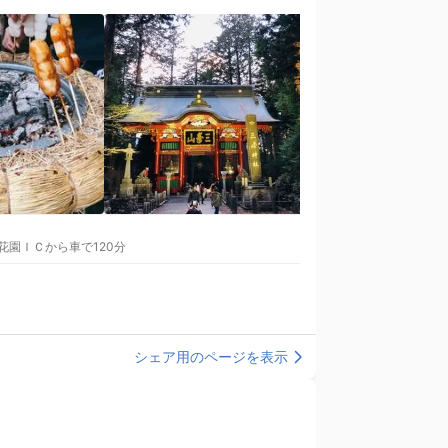
スで75分（三峯神社行き急行バス利用） (2)関越道花園ＩＣから車で120分
シェア用のページを表示