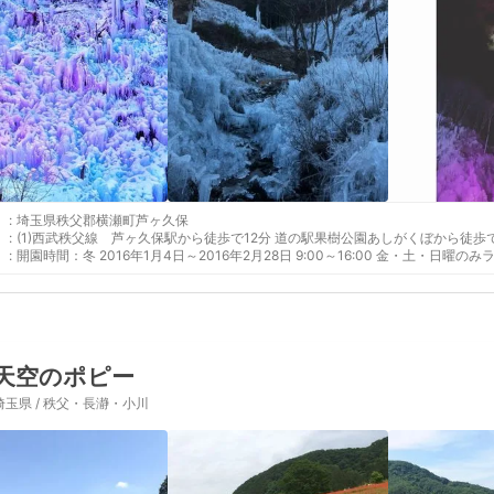
:
埼玉県秩父郡横瀬町芦ヶ久保
:
(1)西武秩父線 芦ヶ久保駅から徒歩で12分 道の駅果樹公園あしがくぼから
:
開園時間：冬 2016年1月4日～2016年2月28日 9:00～16:00 金・土・日曜
天空のポピー
埼玉県 / 秩父・長瀞・小川