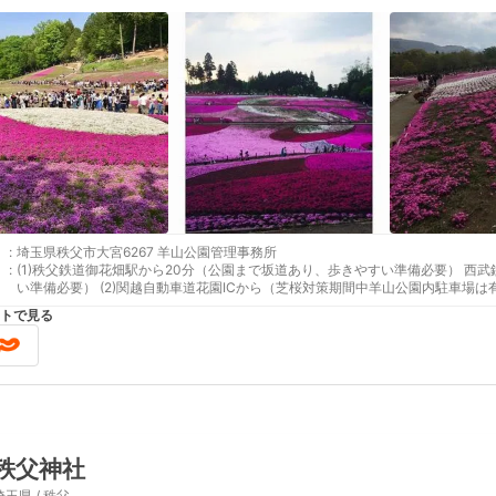
:
埼玉県秩父市大宮6267 羊山公園管理事務所
:
(1)秩父鉄道御花畑駅から20分（公園まで坂道あり、歩きやすい準備必要） 西武鉄道西武秩父駅から20分（公園まで坂道あり、歩きやす
い準備必要） (2)関越自動車道花園ICから（芝桜対策期間中羊山公園内駐車場は有料、土日祝日は交通規制あり。） 圏央道狭山日高ICか
ら（芝桜対策期間中羊山公園内駐車場は有料、土日祝日は交通規制あり。）
トで見る
秩父神社
埼玉県 / 秩父