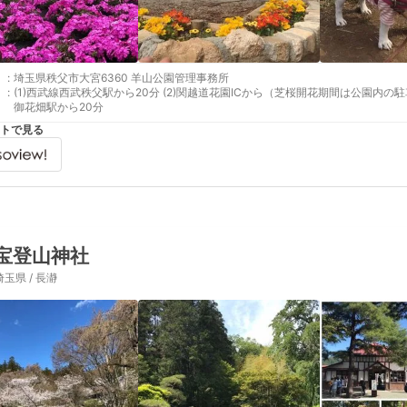
:
埼玉県秩父市大宮6360 羊山公園管理事務所
:
(1)西武線西武秩父駅から20分 (2)関越道花園ICから（芝桜開花期間は公園内の駐車場は有料、土日祝祭日は交通規制あり） (3)秩父鉄道
御花畑駅から20分
トで見る
宝登山神社
埼玉県 / 長瀞