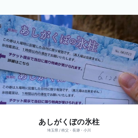
あしがくぼの氷柱
埼玉県 / 秩父・長瀞・小川