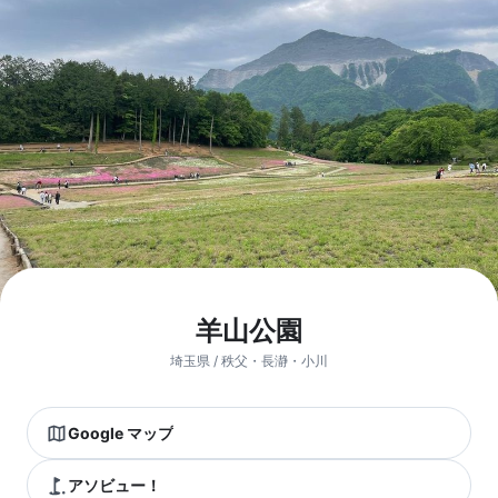
羊山公園
埼玉県 / 秩父・長瀞・小川
Google マップ
アソビュー！