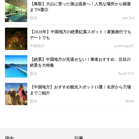
【鳥取】大山に登った後は温泉へ！人気な場所から秘湯
まで9選◎
観光
rabi.34
【2020年】中国地方の絶景紅葉スポット！家族旅行でも
デートでも
中国地方
yoritsugu51
【絶景】中国地方が見逃せない！筆者おすすめ、注目の
絶景を大特集
観光
Aya0310
【中国地方】おすすめ観光スポット13選！名所から穴場
までご紹介
観光
itken
国内
記事