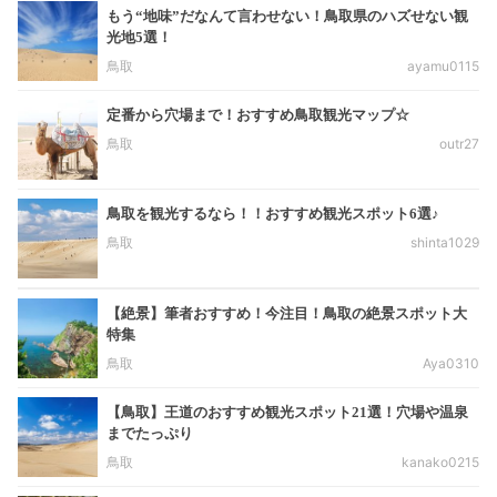
もう“地味”だなんて言わせない！鳥取県のハズせない観
光地5選！
鳥取
ayamu0115
定番から穴場まで！おすすめ鳥取観光マップ☆
鳥取
outr27
鳥取を観光するなら！！おすすめ観光スポット6選♪
鳥取
shinta1029
【絶景】筆者おすすめ！今注目！鳥取の絶景スポット大
特集
鳥取
Aya0310
【鳥取】王道のおすすめ観光スポット21選！穴場や温泉
までたっぷり
鳥取
kanako0215