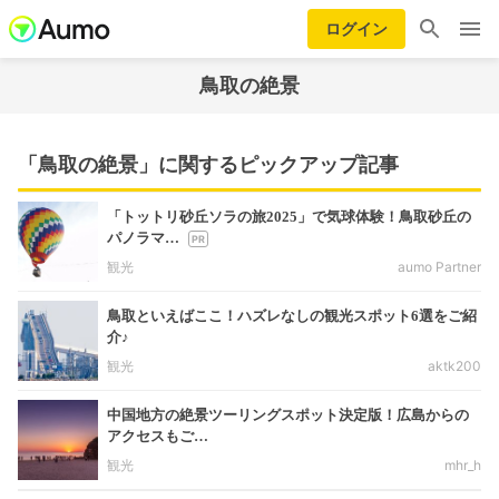
ログイン
鳥取の絶景
「鳥取の絶景」に関するピックアップ記事
「トットリ砂丘ソラの旅2025」で気球体験！鳥取砂丘の
パノラマ…
観光
aumo Partner
鳥取といえばここ！ハズレなしの観光スポット6選をご紹
介♪
観光
aktk200
中国地方の絶景ツーリングスポット決定版！広島からの
アクセスもご…
観光
mhr_h