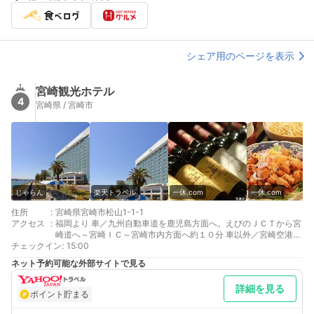
シェア用のページを表示
宮崎観光ホテル
4
宮崎県 / 宮崎市
じゃらん
楽天トラベル
一休.com
一休.com
住所
:
宮崎県宮崎市松山1-1-1
アクセス
:
福岡より 車／九州自動車道を鹿児島方面へ。えびのＪＣＴから宮
崎道へ～宮崎ＩＣ～宮崎市内方面へ約１０分 車以外／宮崎空港よ
チェックイン
り車で１５分。ＪＲ宮崎駅より車で５分。
:
15:00
最寄り駅１ 宮崎
ネット予約可能な外部サイトで見る
最寄り駅２ 南宮崎
補足 車／マップコード（66 261 283*38）
詳細を見る
ポイント貯まる