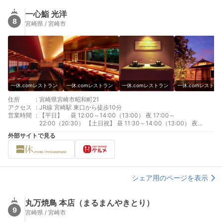
一心鮨 光洋
8
宮崎県 / 宮崎市
一休.comレストラン
一休.comレストラン
一休.comレストラン
一休.comレストラ
住所
:
宮崎県宮崎市昭和町21
アクセス
:
JR線 宮崎駅 東口から徒歩10分
営業時間
:
【平日】 昼 12:00～14:00（13:00） 夜 17:00～
22:00（20:30） 【土日祝】 昼 11:30～14:00（13:00） 夜
17:00～22:00（20:30）
外部サイトで見る
シェア用のページを表示
丸万焼鳥 本店（まるまんやきとり）
9
宮崎県 / 宮崎市