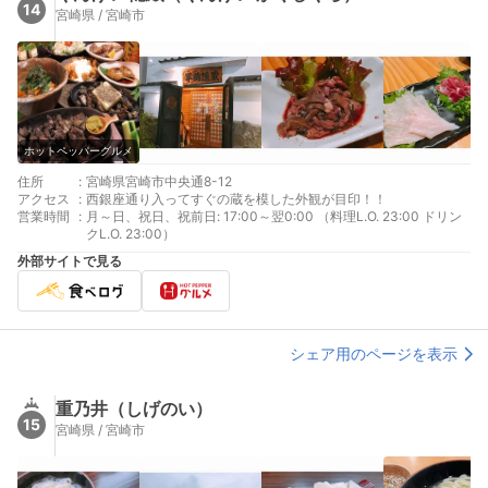
14
宮崎県 / 宮崎市
ホットペッパーグルメ
住所
:
宮崎県宮崎市中央通8-12
アクセス
:
西銀座通り入ってすぐの蔵を模した外観が目印！！
営業時間
:
月～日、祝日、祝前日: 17:00～翌0:00 （料理L.O. 23:00 ドリン
クL.O. 23:00）
外部サイトで見る
シェア用のページを表示
重乃井（しげのい）
15
宮崎県 / 宮崎市