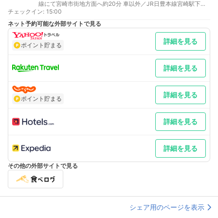
線にて宮崎市街地方面へ約20分 車以外／JR日豊本線宮崎駅下
チェックイン
車。タクシー5分。徒歩で15分
:
15:00
鹿児島より 車／九州自動車道にて宮崎方面へ～宮崎IC～国道220
ネット予約可能な外部サイトで見る
号線にて宮崎市街地方面へ約20分 車以外／JR日豊本線にて宮崎
駅下車。タクシー5分
詳細を見る
最寄り駅１ 宮崎
ポイント貯まる
補足 車／駐車場完備。※2024年8月1日より料金改定 普通車・
ハイエース1,000円、大型車2,000～4,000円(1泊/先着順)平地・
立体・大型専用駐車場ございます P3にスタッフ駐在しておりま
詳細を見る
す。分からない場合ホテルへご連絡(0985-28-6161)ください。
車以外／各種航空会社とのタイアップ商品多数あり。
詳細を見る
ポイント貯まる
詳細を見る
詳細を見る
その他の外部サイトで見る
シェア用のページを表示