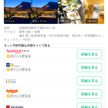
じゃらん
楽天トラベル
一休.com
一休.com
住所
:
宮崎県宮崎市下原町247-18
アクセス
:
最寄り駅１ 宮崎
補足 車／駐車場完備（140台収容可能） 車以外／JR宮崎駅から
チェックイン
徒歩10分。JR宮崎駅無料送迎あり。【事前予約制】
:
16:00
ネット予約可能な外部サイトで見る
詳細を見る
ポイント貯まる
詳細を見る
ポイント貯まる
詳細を見る
詳細を見る
ポイント貯まる
詳細を見る