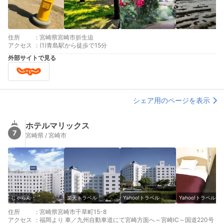
住所
:
宮崎県宮崎市折生迫
アクセス
:
(1)青島駅から徒歩で15分
外部サイトで見る
シェア用のページを表示
ホテルマリックス
7
宮崎県 / 宮崎市
じゃらん
楽天トラベル
Yahoo!トラベル
Yahoo!トラベル
住所
:
宮崎県宮崎市千草町15-8
アクセス
:
福岡より 車／九州自動車道にて宮崎方面へ～宮崎IC～国道220号