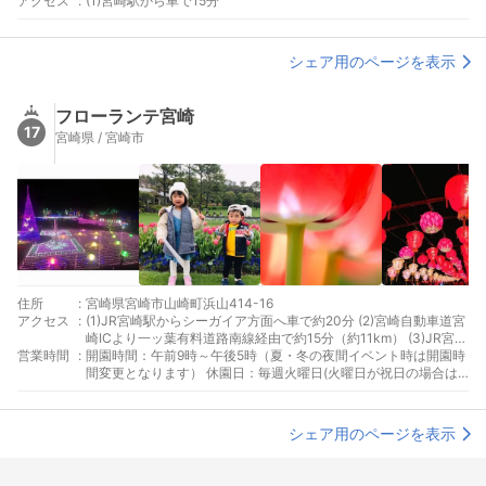
アクセス
:
(1)宮崎駅から車で15分
シェア用のページを表示
フローランテ宮崎
17
宮崎県 / 宮崎市
住所
:
宮崎県宮崎市山崎町浜山414-16
アクセス
:
(1)JR宮崎駅からシーガイア方面へ車で約20分 (2)宮崎自動車道宮
崎ICより一ッ葉有料道路南線経由で約15分（約11km） (3)JR宮崎
営業時間
:
駅より宮崎交通バス18番線（宮交シティ～青葉町～シーガイア行
開園時間：午前9時～午後5時（夏・冬の夜間イベント時は開園時
き）約25分。フローランテ宮崎下車
間変更となります） 休園日：毎週火曜日(火曜日が祝日の場合は
翌日水曜日)、12月31日、1月1日 ※イベント時は休園日が変更に
なる場合があります。お問い合わせください。
シェア用のページを表示