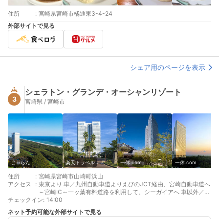
住所
:
宮崎県宮崎市橘通東3-4-24
外部サイトで見る
シェア用のページを表示
シェラトン・グランデ・オーシャンリゾート
3
宮崎県 / 宮崎市
じゃらん
楽天トラベル
一休.com
一休.com
住所
:
宮崎県宮崎市山崎町浜山
アクセス
:
東京より 車／九州自動車道よりえびのJCT経由、宮崎自動車道へ
～宮崎IC～一ッ葉有料道路を利用して、シーガイアへ 車以外／宮
チェックイン
崎空港より直行バス（有料）。約35分
:
14:00
福岡より 車／九州自動車道よりえびのJCT経由、宮崎自動車道へ
ネット予約可能な外部サイトで見る
～宮崎IC～一ッ葉有料道路を利用して、シーガイアへ 車以外／日