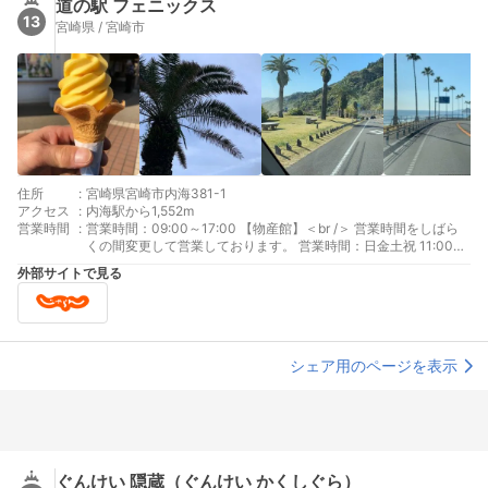
道の駅 フェニックス
13
宮崎県 / 宮崎市
住所
:
宮崎県宮崎市内海381-1
アクセス
:
内海駅から1,552m
営業時間
:
営業時間：09:00～17:00 【物産館】＜br /＞ 営業時間をしばら
くの間変更して営業しております。 営業時間：日金土祝 11:00～
15:30 【レストラン】（ L.O14：30）<br /> しばらくの間、営業
外部サイトで見る
日を毎週金曜・土曜・日曜・祝祭日のみ時間も短縮して営業いた
します。また、座席数も50席ほどに縮小し、お食事品目数も縮小
致します。
シェア用のページを表示
ぐんけい 隠蔵（ぐんけい かくしぐら）