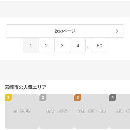
次のページ
1
2
3
4
…
60
宮崎市の人気エリア
1
2
3
4
宮崎市周辺
都城・えびの
西都・日向・椎葉
延岡・高