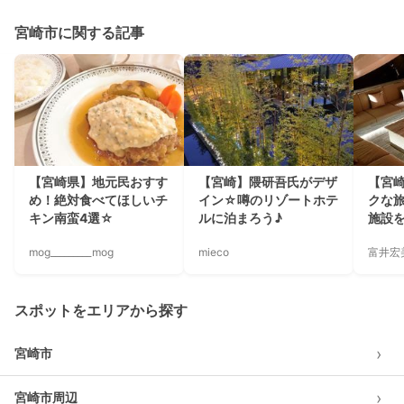
宮崎市に関する記事
【宮崎県】地元民おすす
【宮崎】隈研吾氏がデザ
【宮
め！絶対食べてほしいチ
イン☆噂のリゾートホテ
クな
キン南蛮4選☆
ルに泊まろう♪
施設
mog_________mog
mieco
富井宏
スポットをエリアから探す
›
宮崎市
›
宮崎市周辺