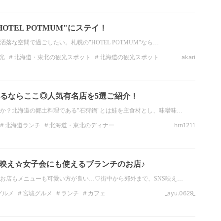
れカフェ
青森
弘前
黒石
OTEL POTMUM"にステイ！
落な空間で過ごしたい。札幌の"HOTEL POTMUM"なら…
光
北海道・東北の観光スポット
北海道の観光スポット
akari
のホテル
北海道のホテル
インスタ映え
るならここ◎人気有名店を5選ご紹介！
か？北海道の郷土料理である"石狩鍋"とは鮭を主食材とし、味噌味…
北海道ランチ
北海道・東北のディナー
hrn1211
酒屋
北海道・東北の居酒屋
北海道の居酒屋
鍋
S映え☆女子会にも使えるブランチのお店♪
お店もメニューも可愛い方が良い…♡街中から郊外まで、SNS映え…
グルメ
宮城グルメ
ランチ
カフェ
_ayu.0629_
宮城のランチ
北海道・東北のカフェ
宮城のカフェ