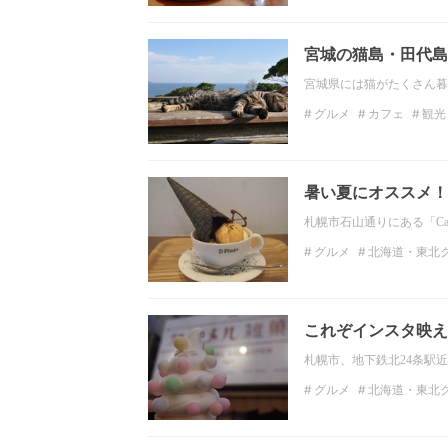
おひとりさま
北海道
宮城の猫島・田代島
宮城県には猫がたくさん暮
グルメ
カフェ
観光
絶景
北海道・東北の
暑い夏にオススメ！
札幌市石山通りにある「Ca
グルメ
北海道・東北
北海道
札幌
おしゃ
これぞインスタ映え
札幌市、地下鉄北24条駅
グルメ
北海道・東北
インスタ映え
北海道