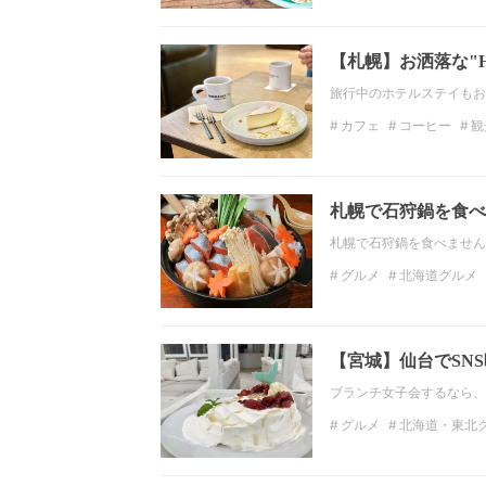
インスタ映え
おしゃ
【札幌】お洒落な"H
旅行中のホテルステイもお洒
カフェ
コーヒー
観
ホテル
北海道・東北
フォトジェニック
札幌で石狩鍋を食べ
札幌で石狩鍋を食べません
グルメ
北海道グルメ
北海道のディナー
居
北海道
【宮城】仙台でSN
ブランチ女子会するなら、
グルメ
北海道・東北
北海道・東北のランチ