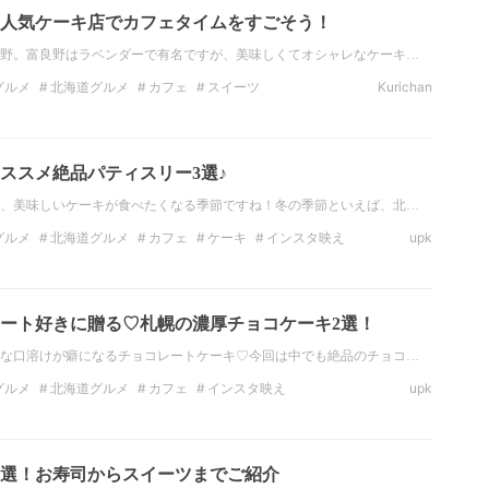
人気ケーキ店でカフェタイムをすごそう！
野。富良野はラベンダーで有名ですが、美味しくてオシャレなケーキ…
グルメ
北海道グルメ
カフェ
スイーツ
Kurichan
のスイーツ
北海道・東北のスイーツ
北海道のカフェ
ススメ絶品パティスリー3選♪
、美味しいケーキが食べたくなる季節ですね！冬の季節といえば、北…
グルメ
北海道グルメ
カフェ
ケーキ
インスタ映え
upk
海道
札幌
北海道のスイーツ
ート好きに贈る♡札幌の濃厚チョコケーキ2選！
な口溶けが癖になるチョコレートケーキ♡今回は中でも絶品のチョコ…
グルメ
北海道グルメ
カフェ
インスタ映え
upk
グルメ
札幌
札幌カフェ
北海道のカフェ
7選！お寿司からスイーツまでご紹介