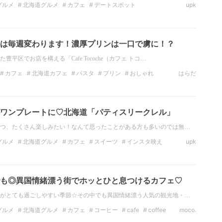
グルメ
北海道グルメ
カフェ
デートスポット
upk
ポット
北海道のデートスポット
インスタ映え
道・東北のカフェ
は毎週変わります！濃厚プリンは一口で虜に！？
平区でお店を構える「Cafe Tocoche（カフェ トコ…
カフェ
北海道カフェ
パスタ
プリン
おしゃれ
はらだ
道・東北のグルメ
札幌カフェ
ワンプレートに♡北海道「パティスリークレル」
つ、たくさん楽しみたい！なんて思ったことがある方も多いのでは無…
グルメ
北海道グルメ
カフェ
スイーツ
インスタ映え
upk
海道・東北のスイーツ
北海道のカフェ
も◎異国情緒漂う街でホッとひと息つけるカフェ♡
がとても過ごしやすい季節☆その中でも異国情緒漂う人気の観光地・…
グルメ
北海道グルメ
カフェ
コーヒー
cafe
coffee
moco.