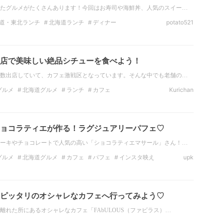
たグルメがたくさんあります！今回はお寿司や海鮮丼、人気のスイー…
道・東北ランチ
北海道ランチ
ディナー
potato521
カフェ
ラーメン
海鮮
ビール
店で美味しい絶品シチューを食べよう！
数出店していて、カフェ激戦区となっています。そんな中でも老舗の…
グルメ
北海道グルメ
ランチ
カフェ
Kurichan
道・東北のランチ
北海道のカフェ
ョコラティエが作る！ラグジュアリーパフェ♡
ーキやチョコレートで人気の高い「ショコラティエマサール」さん！…
グルメ
北海道グルメ
カフェ
パフェ
インスタ映え
upk
ルメスポット
札幌グルメ
札幌カフェ
ピッタリのオシャレなカフェへ行ってみよう♡
離れた所にあるオシャレなカフェ「FAbULOUS（ファビラス）…