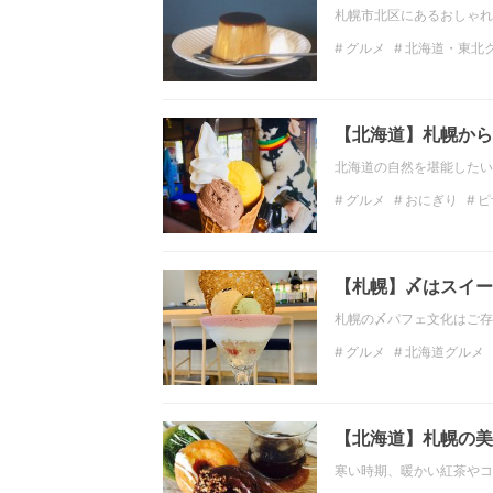
札幌市北区にあるおしゃれ
グルメ
北海道・東北
キッシュ
札幌のカフ
【北海道】札幌から
北海道の自然を堪能したい
グルメ
おにぎり
ピ
北海道・東北のグルメ
北海道・東北のカフェ
【札幌】〆はスイー
札幌の〆パフェ文化はご存
グルメ
北海道グルメ
北海道・東北のスイーツ
【北海道】札幌の美
寒い時期、暖かい紅茶やコ