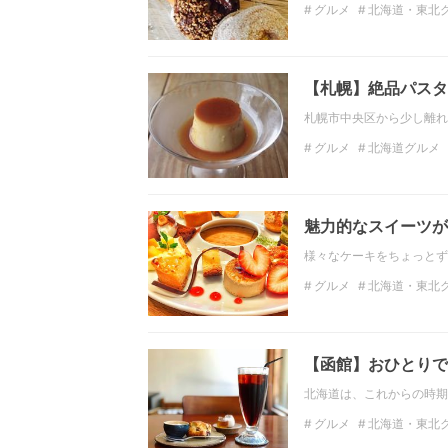
グルメ
北海道・東北
北海道・東北のデートス
北海道のカフェ
北海
【札幌】絶品パスタ
札幌市中央区から少し離れた豊
グルメ
北海道グルメ
北海道のグルメ
北海
魅力的なスイーツが
様々なケーキをちょっとず
グルメ
北海道・東北
北海道のスイーツ
北
北海道・東北のカフェ
【函館】おひとりで
北海道は、これからの時期
グルメ
北海道・東北