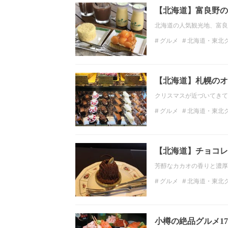
【北海道】富良野の
北海道の人気観光地、富良
グルメ
北海道・東北
インスタ映え
北海道
北海道・東北のカフェ
【北海道】札幌のオ
クリスマスが近づいてきて
グルメ
北海道・東北
フォトジェニック
北
【北海道】チョコレ
芳醇なカカオの香りと濃厚
グルメ
北海道・東北
グルメスポット
札幌
小樽の絶品グルメ1