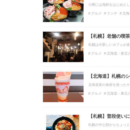
小樽には海鮮をはじめとし
グルメ
ランチ
北海
北海道・東北のディナー
【札幌】老舗の喫茶
札幌は今新しいカフェが多
グルメ
北海道・東北
北海道のランチ
北海
北海道・東北のカフェ
【北海道】札幌のシ
北海道産の食材を使ったケ
グルメ
北海道・東北
フォトジェニック
グ
【札幌】普段使いに
札幌の中心部からちょっと