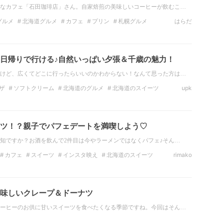
なカフェ「石田珈琲店」さん。自家焙煎の美味しいコーヒーが飲むこ…
グルメ
北海道グルメ
カフェ
プリン
札幌グルメ
はらだ
ェ
北海道のカフェ
北海道・東北のカフェ
日帰りで行ける♪自然いっぱい夕張＆千歳の魅力！
けど、広くてどこに行ったらいいのかわからない！なんて思った方は…
ザ
ソフトクリーム
北海道のグルメ
北海道のスイーツ
upk
北海道・東北のスイーツ
北海道のカフェ
ツ！？親子でパフェデートを満喫しよう♡
知ですか？お酒を飲んで2件目は今やラーメンではなくパフェ♪そん…
カフェ
スイーツ
インスタ映え
北海道のスイーツ
rimako
北海道のカフェ
北海道・東北のカフェ
味しいクレープ＆ドーナツ
ーヒーのお供に甘いスイーツを食べたくなる季節ですね。今回はそん…