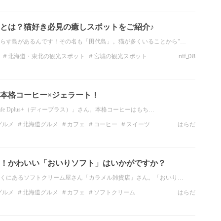
のカフェ
北海道・東北のカフェ
とは？猫好き必見の癒しスポットをご紹介♪
らす島があるんです！その名も「田代島」。猫が多くいることから"…
北海道・東北の観光スポット
宮城の観光スポット
ntf_08
絶景
宮城の絶景
インスタ映え
北海道・東北のカフェ
本格コーヒー×ジェラート！
fe Dplus+（ディープラス）」さん。本格コーヒーはもち…
グルメ
北海道グルメ
カフェ
コーヒー
スイーツ
はらだ
れ
アフォガード
！かわいい「おいりソフト」はいかがですか？
近くにあるソフトクリーム屋さん「カラメル雑貨店」さん。「おいり…
グルメ
北海道グルメ
カフェ
ソフトクリーム
はらだ
札幌
おしゃれ
おいり