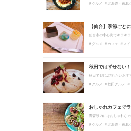
グルメ
北海道・東北
北海道のカフェ
北海
【仙台】季節ごとに
仙台市の中心街でキラキラ
グルメ
カフェ
スイ
フォトジェニック
北
北海道・東北のカフェ
秋田ではずせない！
秋田で1度は訪れたいおす
グルメ
秋田グルメ
ディナー
北海道・東
おしゃれカフェでラ
青森県内にはおしゃれなカ
グルメ
北海道・東北