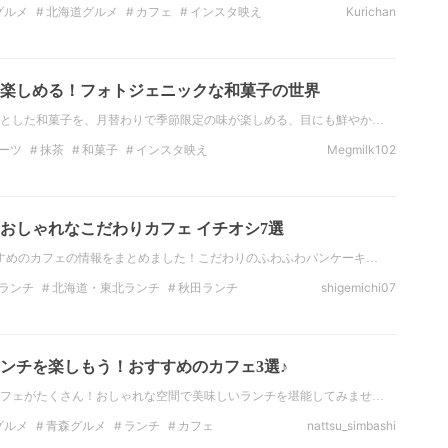
グルメ
北海道グルメ
カフェ
インスタ映え
Kurichan
道・東北のカフェ
楽しめる！フォトジェニックな和菓子の世界
とした和菓子を、月替わりで季節限定の味が楽しめる、目にも鮮やか…
ーツ
抹茶
和菓子
インスタ映え
Megmilk102
海道・東北のスイーツ
生菓子
おしゃれなこだわりカフェ イチオシ7選
すめのカフェの情報をまとめました！こだわりのふわふわパンケーキ…
ランチ
北海道・東北ランチ
秋田ランチ
shigemichi07
北のディナー
秋田のディナー
カフェ
コーヒー
ンチを楽しもう！おすすめのカフェ3選♪
フェがたくさん！おしゃれな空間で美味しいランチを堪能してみませ…
グルメ
青森グルメ
ランチ
カフェ
nattsu_simbashi