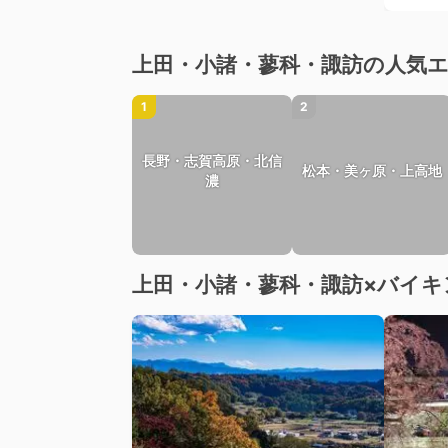
上田・小諸・蓼科・諏訪の人気
1
2
長野・志賀高原・北信
松本・美ヶ原・上高地
濃
上田・小諸・蓼科・諏訪×バイ