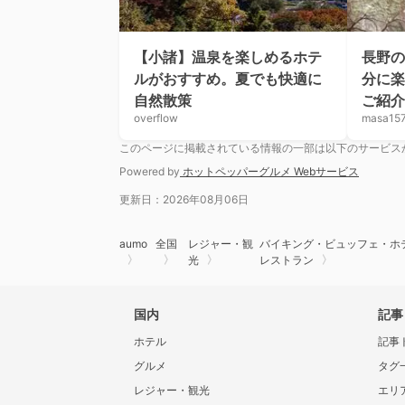
【小諸】温泉を楽しめるホテ
長野の
ルがおすすめ。夏でも快適に
分に楽
自然散策
ご紹
overflow
masa15
このページに掲載されている情報の一部は以下のサービス
Powered by
ホットペッパーグルメ Webサービス
更新日：2026年08月06日
aumo
全国
レジャー・観
バイキング・ビュッフェ・ホ
光
レストラン
国内
記事
ホテル
記事
グルメ
タグ
レジャー・観光
エリ