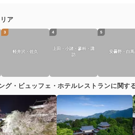
エリア
3
4
5
上田・小諸・蓼科・諏
軽井沢・佐久
安曇野・白馬
訪
キング・ビュッフェ・ホテルレストランに関す