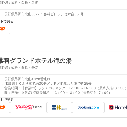
長野県 / 蓼科・白樺・茅野
:
長野県茅野市北山5522-1 蓼科ビレッジ弓木台35ｺ号
トで見る
蓼科グランドホテル滝の湯
長野県 / 蓼科・白樺・茅野
:
長野県茅野市北山4028番地ロ
:
(1)諏訪ＩＣより車で約30分／ＪＲ茅野駅より車で約25分
:
営業時間：【休業中】ランチバイキング 12：00～14：00（最終入店13：30）営業
間：日帰り入浴/渓流露天風呂 13：00～18：00（最終受付17：00）
トで見る