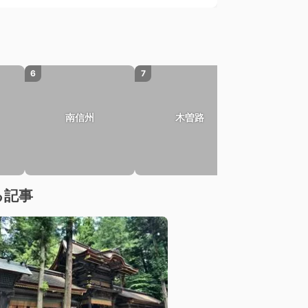
6
7
南信州
木曽路
る記事