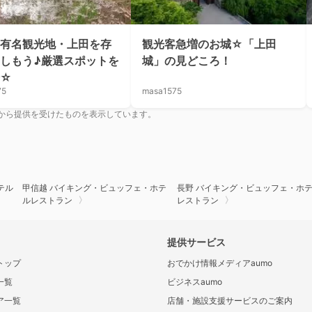
有名観光地・上田を存
観光客急増のお城☆「上田
しもう♪厳選スポットを
城」の見どころ！
介☆
75
masa1575
から提供を受けたものを表示しています。
テル
甲信越 バイキング・ビュッフェ・ホテ
長野 バイキング・ビュッフェ・ホ
ルレストラン
レストラン
提供サービス
トップ
おでかけ情報メディアaumo
一覧
ビジネスaumo
ア一覧
店舗・施設支援サービスのご案内