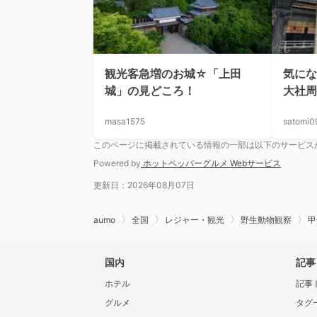
観光客急増のお城☆「上田
気に
城」の見どころ！
大社周
masa1575
satomi0
このページに掲載されている情報の一部は以下のサービス
Powered by
ホットペッパーグルメ Webサービス
更新日：2026年08月07日
aumo
全国
レジャー・観光
野生動物観察
甲
国内
記事
ホテル
記事
グルメ
タグ