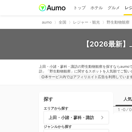
トップ
ホテル
グルメ
レ
aumo
全国
レジャー・観光
野生動物観察
【2026最新
上田・小諸・蓼科・諏訪の野生動物観察を探すならaumo
訪」「野生動物観察」に関するスポットを人気順でご覧い
本サービス内ではアフィリエイト広告を利用していま
探す
人気
エリアから探す
1 -0
⁄
0
上田・小諸・蓼科・諏訪
ジャンルから探す