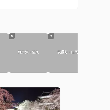
6
7
軽井沢・佐久
安曇野・白馬