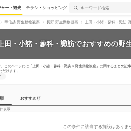
ジャー・観光
チラシ・ショッピング
甲信越 野生動物観察
長野 野生動物観察
上田・小諸・蓼科・諏訪 
】上田・小諸・蓼科・諏訪でおすすめの野生
で。このページには「上田・小諸・蓼科・諏訪 × 野生動物観察」に関するまとめ
ただけます。
す
順
おすすめ順
件表示
この条件に該当する施設はありま