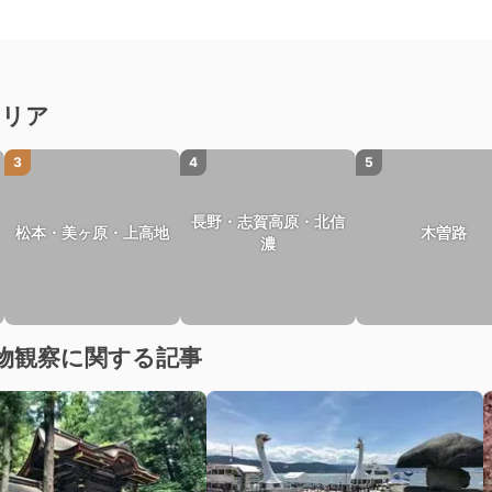
エリア
3
4
5
長野・志賀高原・北信
松本・美ヶ原・上高地
木曽路
濃
物観察に関する記事