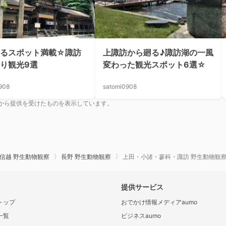
なるスポット満載☆諏訪
上諏訪から廻る♪諏訪湖の一風
り観光9選
変わった観光スポット6選☆
908
satomi0908
から提供を受けたものを表示しています。
信越 野生動物観察
長野 野生動物観察
上田・小諸・蓼科・諏訪 野生動物観
提供サービス
トップ
おでかけ情報メディアaumo
一覧
ビジネスaumo