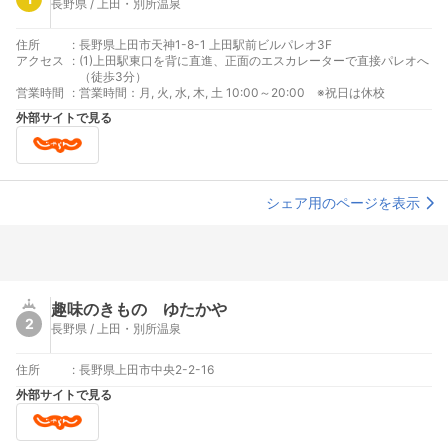
長野県 / 上田・別所温泉
住所
:
長野県上田市天神1-8-1 上田駅前ビルパレオ3F
アクセス
:
(1)上田駅東口を背に直進、正面のエスカレーターで直接パレオへ
（徒歩3分）
営業時間
:
営業時間：月, 火, 水, 木, 土 10:00～20:00 ※祝日は休校
外部サイトで見る
シェア用のページを表示
趣味のきもの ゆたかや
2
長野県 / 上田・別所温泉
住所
:
長野県上田市中央2-2-16
外部サイトで見る