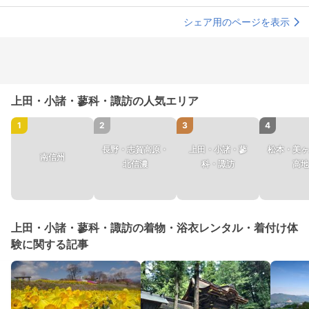
シェア用のページを表示
上田・小諸・蓼科・諏訪の人気エリア
1
2
3
4
長野・志賀高原・
上田・小諸・蓼
松本・美ヶ
南信州
北信濃
科・諏訪
高地
上田・小諸・蓼科・諏訪の着物・浴衣レンタル・着付け体
験に関する記事