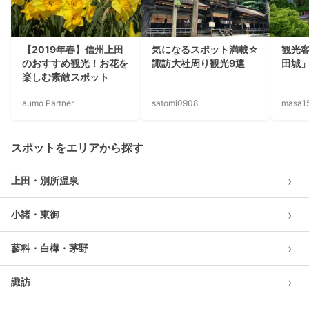
【2019年春】信州上田
気になるスポット満載☆
観光
のおすすめ観光！お花を
諏訪大社周り観光9選
田城
楽しむ素敵スポット
aumo Partner
satomi0908
masa1
スポットをエリアから探す
›
上田・別所温泉
›
小諸・東御
›
蓼科・白樺・茅野
›
諏訪