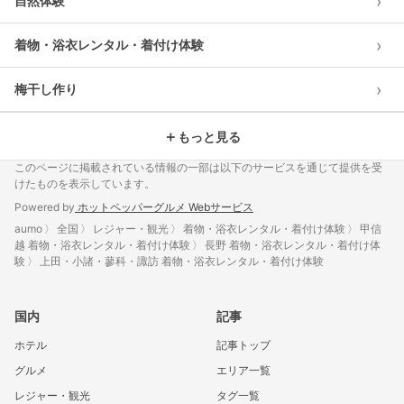
›
自然体験
›
着物・浴衣レンタル・着付け体験
›
梅干し作り
＋
もっと見る
このページに掲載されている情報の一部は以下のサービスを通じて提供を受
けたものを表示しています。
Powered by
ホットペッパーグルメ Webサービス
aumo
全国
レジャー・観光
着物・浴衣レンタル・着付け体験
甲信
越 着物・浴衣レンタル・着付け体験
長野 着物・浴衣レンタル・着付け体
験
上田・小諸・蓼科・諏訪 着物・浴衣レンタル・着付け体験
国内
記事
ホテル
記事トップ
グルメ
エリア一覧
レジャー・観光
タグ一覧