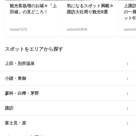
観光客急増のお城☆「上
気になるスポット満載☆
上諏
田城」の見どころ！
諏訪大社周り観光9選
の一
ット6
masa1575
satomi0908
satom
スポットをエリアから探す
›
上田・別所温泉
›
小諸・東御
›
蓼科・白樺・茅野
›
諏訪
›
富士見・原