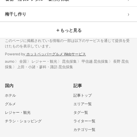
›
梅干し作り
＋
もっと見る
このページに掲載されている情報の一部は以下のサービスを通じて提供を受
けたものを表示しています。
Powered by
ホットペッパーグルメ Webサービス
aumo
全国
レジャー・観光
昆虫採集
甲信越 昆虫採集
長野 昆虫
採集
上田・小諸・蓼科・諏訪 昆虫採集
国内
記事
ホテル
記事トップ
グルメ
エリア一覧
レジャー・観光
タグ一覧
チラシ・ショッピング
ライター一覧
カテゴリ一覧