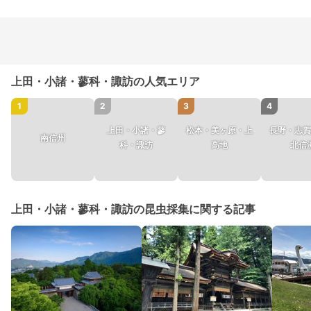
上田・小諸・蓼科・諏訪の人気エリア
1
2
3
4
上田・小諸・蓼
松本・美ヶ原・上
長野・志賀
南信州
科・諏訪
高地
北信
上田・小諸・蓼科・諏訪の昆虫採集に関する記事