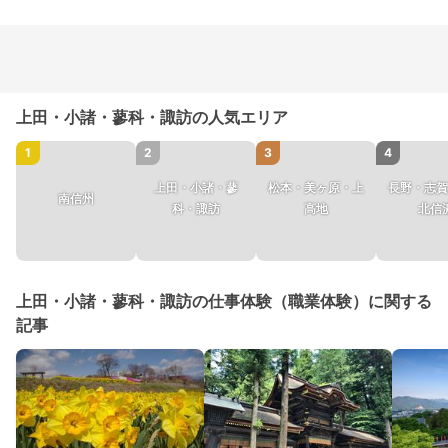
上田・小諸・蓼科・諏訪の人気エリア
1
2
3
4
上田・小諸・蓼
松本・美ヶ原・上
長野・志賀
南信州
科・諏訪
高地
北信
上田・小諸・蓼科・諏訪の仕事体験（職業体験）に関する
記事