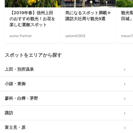
【2019年春】信州上田
気になるスポット満載☆
観光
のおすすめ観光！お花を
諏訪大社周り観光9選
田城
楽しむ素敵スポット
aumo Partner
satomi0908
masa1
スポットをエリアから探す
›
上田・別所温泉
›
小諸・東御
›
蓼科・白樺・茅野
›
諏訪
›
富士見・原