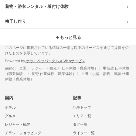
›
着物・浴衣レンタル・着付け体験
›
梅干し作り
＋
もっと見る
このページに掲載されている情報の一部は以下のサービスを通じて提供を受
けたものを表示しています。
Powered by
ホットペッパーグルメ Webサービス
aumo
全国
レジャー・観光
仕事体験（職業体験）
甲信越 仕事体験
（職業体験）
長野 仕事体験（職業体験）
上田・小諸・蓼科・諏訪 仕事
体験（職業体験）
国内
記事
ホテル
記事トップ
グルメ
エリア一覧
レジャー・観光
タグ一覧
チラシ・ショッピング
ライター一覧