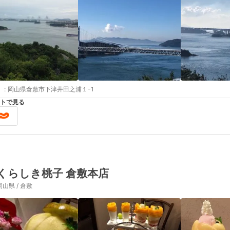
:
岡山県倉敷市下津井田之浦１-1
トで見る
くらしき桃子 倉敷本店
岡山県 / 倉敷