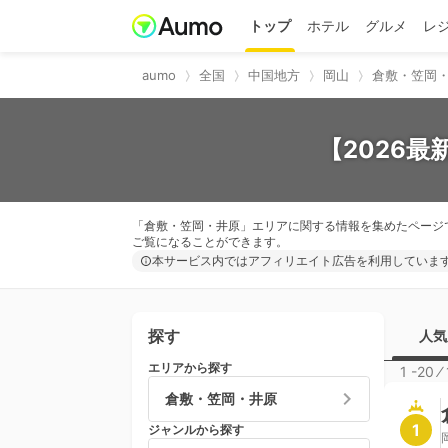
トップ
ホテル
グルメ
レ
aumo
全国
中国地方
岡山
倉敷・笠岡
【2026
「倉敷・笠岡・井原」エリアに関する情報を集めたページ
ご覧になることができます。
本サービス内ではアフィリエイト広告を利用していま
探す
人気
エリアから探す
1 -20
⁄
倉敷・笠岡・井原
1
ジャンルから探す