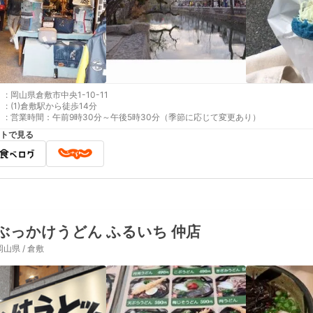
:
岡山県倉敷市中央1-10-11
:
(1)倉敷駅から徒歩14分
:
営業時間：午前9時30分～午後5時30分（季節に応じて変更あり）
トで見る
ぶっかけうどん ふるいち 仲店
岡山県 / 倉敷