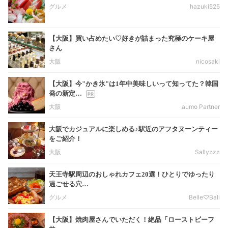
グルメ
hazuki525
【大阪】買い占めたい♡好きが詰まった究極のケーキ屋
さん
大阪
nicosaki
【大阪】今"かき氷"は1年中美味しいって知ってた？韓国
発の新定…
大阪
aumo Partner
大阪でカジュアルに楽しめる♪駅近のアフタヌーンティー
をご紹介！
大阪
Sallyzzz
天王寺駅周辺のおしゃれカフェ20選！ひとりでゆったり
過ごせる穴…
グルメ
Belle♡Bali
【大阪】焼肉屋さんでいただく！絶品「ローストビーフ