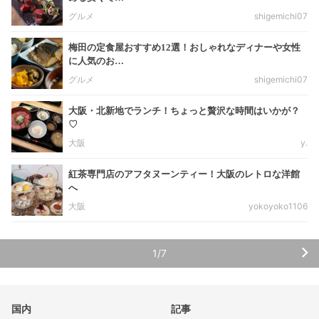
グルメ
shigemichi07
梅田の定食屋おすすめ12選！おしゃれなディナーや女性
に人気のお…
グルメ
shigemichi07
大阪・北新地でランチ！ちょっと贅沢な時間はいかが？
♡
大阪
y.
紅茶専門店のアフタヌーンティー！大阪のレトロな洋館
へ
大阪
yokoyoko1106
1/7
国内
記事