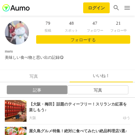
ログイン
79
48
47
21
投稿
スポット
フォロワー
フォロー中
フォローする
maru
美味しい食べ物と思い出の記録😋
いいね！
写真
記事
写真
【大阪・梅田】話題のティーフリー！スリランカ紅茶を
楽しもう♪
大阪
ゆう
屋久島グルメ特集！絶対に食べてみたい絶品料理店5選♪