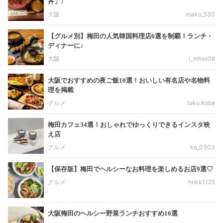
丼」♪
大阪
mako_530
【グルメ別】梅田の人気韓国料理店6選を制覇！ランチ・
ディナーに♪
大阪
i_mhxx08
大阪でおすすめの夜ご飯10選！おいしい有名店や名物料
理を掲載
グルメ
taku.koba
梅田カフェ34選！おしゃれでゆっくりできるインスタ映
え店
グルメ
ko_0303
【保存版】梅田でヘルシーなお料理を楽しめるお店9選♡
グルメ
hnkk1125
大阪梅田のヘルシー野菜ランチおすすめ16選