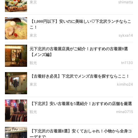
東京
shimatta
【1,000円以下】安いのに美味しい♡下北沢ランチならこ
こ！
東京
sykxa14
元下北沢の古着屋店員がご紹介！おすすめの古着屋9選
【メンズ編】
観光
tn1130
【古着好き必見】下北沢でメンズ古着を探すならここ！
東京
kimiho24
【下北沢】安い古着屋を5選紹介！おすすめの店舗を厳選
観光
mina0715
【下北沢の古着屋8選】安くておしゃれ！小物から全身コ
ーデまで