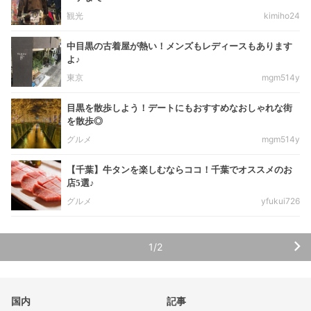
観光
kimiho24
中目黒の古着屋が熱い！メンズもレディースもあります
よ♪
東京
mgm514y
目黒を散歩しよう！デートにもおすすめなおしゃれな街
を散歩◎
グルメ
mgm514y
【千葉】牛タンを楽しむならココ！千葉でオススメのお
店5選♪
グルメ
yfukui726
1/2
国内
記事