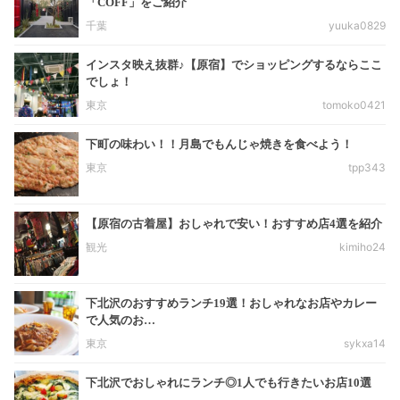
「COFF」をご紹介
千葉
yuuka0829
インスタ映え抜群♪【原宿】でショッピングするならここ
でしょ！
東京
tomoko0421
下町の味わい！！月島でもんじゃ焼きを食べよう！
東京
tpp343
【原宿の古着屋】おしゃれで安い！おすすめ店4選を紹介
観光
kimiho24
下北沢のおすすめランチ19選！おしゃれなお店やカレー
で人気のお…
東京
sykxa14
下北沢でおしゃれにランチ◎1人でも行きたいお店10選