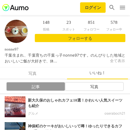
ログイン
148
23
851
578
投稿
スポット
フォロワー
フォロー中
フォローする
nonne97
千葉生まれ、千葉育ちの千葉っ子nonne97です。のんびりした地域と
おいしいご飯が大好きで、休...
全て表示
いいね！
写真
記事
写真
新大久保のおしゃれカフェ10選！かわいい人気スイーツ
も紹介
グルメ
oseraboch21
神保町のケーキがおいしいって噂！ゆったりできるカフ