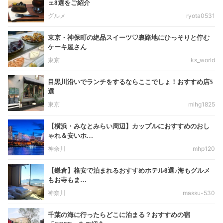
ェ8選をご紹介
グルメ
ryota0531
東京・神保町の絶品スイーツ♡裏路地にひっそりと佇む
ケーキ屋さん
東京
ks_world
目黒川沿いでランチをするならここでしょ！おすすめ店5
選
東京
mihg1825
【横浜・みなとみらい周辺】カップルにおすすめのおし
ゃれ＆安いホ…
神奈川
mhp120
【鎌倉】格安で泊まれるおすすめホテル8選♪海もグルメ
もお寺もま…
神奈川
massu-530
千葉の海に行ったらどこに泊まる？おすすめの宿