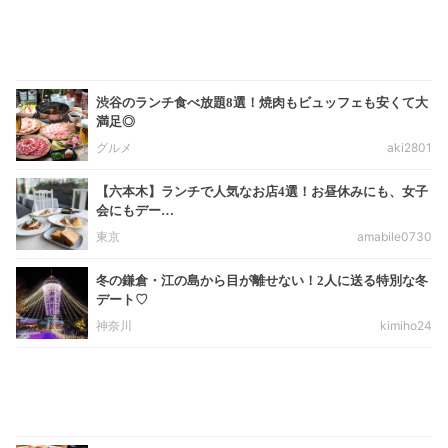
渋谷のランチ食べ放題8選！焼肉もビュッフェも安くて大
満足◎
グルメ
aki2801
【六本木】ランチで人気なお店4選！お昼休みにも、女子
会にもデー…
東京
amabile0730
冬の鎌倉・江の島から目が離せない！2人に送る特別な冬
デート♡
神奈川
kimiho24