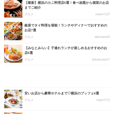
【最新】横浜のカニ料理店6選！食べ放題から個室のお店
までご紹介
グルメ
mwkr1127
銀座でタイ料理を堪能！ランチやディナーでおすすめの
お店7選
グルメ
daichan45
【みなとみらい】子連れランチが楽しめるおすすめのお
店6選
グルメ
shirokuma17
安いお店から豪華ホテルまで♡横浜のブッフェ6選
グルメ
mykt1112