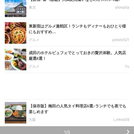
東京
shimatta
東新宿はグルメ激戦区！ランチもディナーもおひとり様
にもおすすめ…
グルメ
potato521
成田のホテルビュフェでとっておきの贅沢体験。人気店
厳選8選！
グルメ
Yu
【保存版】梅田の人気タイ料理店6選♪ランチでも夜でも
楽しめます
大阪
i_mhxx08
1/5