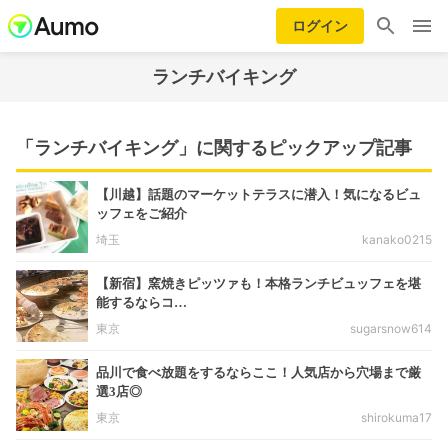
ログイン
ランチバイキング
「ランチバイキング」に関するピックアップ記事
【川越】話題のマーケットテラスに潜入！気になるビュ
ッフェをご紹介
埼玉
kanako0215
【新宿】窯焼きピッツァも！本格ランチビュッフェを堪
能するならコ…
東京
sugarsnow614
品川で食べ放題をするならここ！人気店から穴場まで厳
選3店◎
東京
shirokuma17