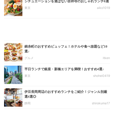
シチュエーションを選ばない吉祥寺のおしゃれランチ6選
東京
aiko1019
錦糸町のおすすめビュッフェ！ホテルや食べ放題など10
選♪
グルメ
itken
平日ランチで銀座・新橋エリアを満喫！おすすめ4選♪
東京
shohei0419
伊豆長岡周辺のおすすめランチをご紹介！ジャンル別厳
選4選◎
静岡
shirokuma17