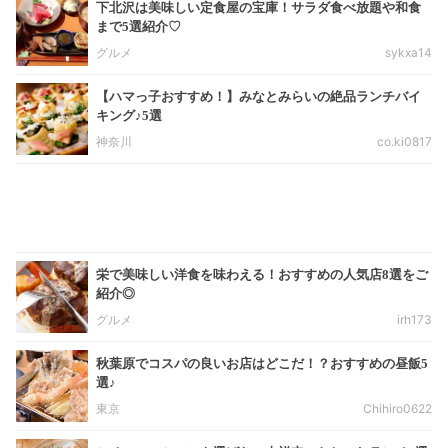
下北沢は美味しい定食屋の宝庫！サラダ食べ放題や和食
まで5選紹介♡
グルメ
sykxa14
【ハマっ子おすすめ！】みなとみらいの絶品ランチバイ
キング♪5選
神奈川
co.ki0817
栄で美味しい洋食を味わえる！おすすめの人気店8選をご
紹介◎
グルメ
irh173
秋葉原でコスパの良いお店はどこだ！？おすすめの昼飯5
選♪
東京
Chihiro0622