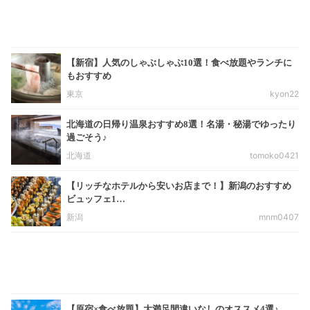
【新宿】人気のしゃぶしゃぶ10選！食べ放題やランチに
もおすすめ
東京
kyon22
北海道の日帰り温泉おすすめ8選！名湯・秘湯でゆったり
過ごそう♪
北海道
tomoko0421
【リッチなホテルから安いお店まで！】新潟のおすすめ
ビュッフェ1…
新潟
mnm0407
【原宿×食べ放題】大満足間違いなしのオススメ4選♪