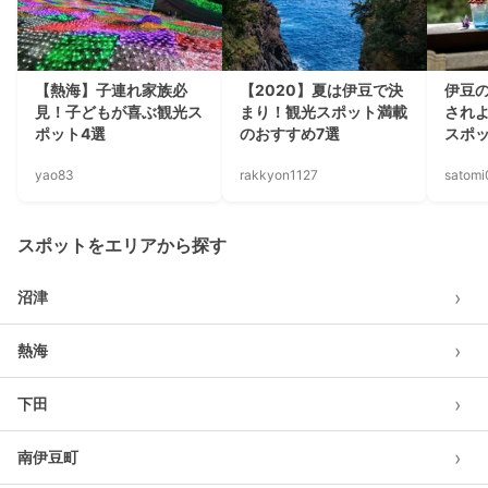
【熱海】子連れ家族必
【2020】夏は伊豆で決
伊豆
見！子どもが喜ぶ観光ス
まり！観光スポット満載
され
ポット4選
のおすすめ7選
スポッ
yao83
rakkyon1127
satom
スポットをエリアから探す
›
沼津
›
熱海
›
下田
›
南伊豆町