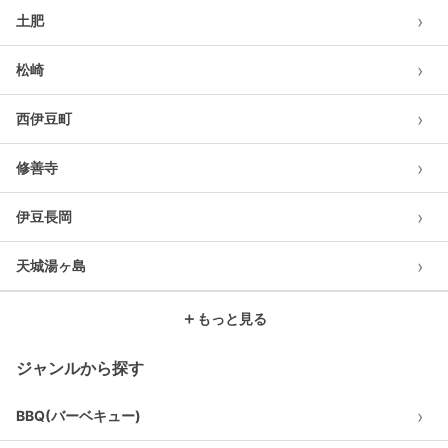
›
土肥
›
松崎
›
西伊豆町
›
修善寺
›
伊豆長岡
›
天城湯ヶ島
＋
もっと見る
ジャンルから探す
›
BBQ(バーベキュー)