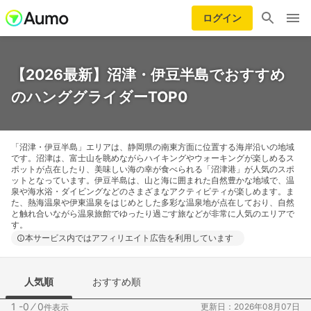
ログイン
【2026最新】沼津・伊豆半島でおすすめ
のハンググライダーTOP0
「沼津・伊豆半島」エリアは、静岡県の南東方面に位置する海岸沿いの地域
です。沼津は、富士山を眺めながらハイキングやウォーキングが楽しめるス
ポットが点在したり、美味しい海の幸が食べられる「沼津港」が人気のスポ
ットとなっています。伊豆半島は、山と海に囲まれた自然豊かな地域で、温
泉や海水浴・ダイビングなどのさまざまなアクティビティが楽しめます。ま
た、熱海温泉や伊東温泉をはじめとした多彩な温泉地が点在しており、自然
と触れ合いながら温泉旅館でゆったり過ごす旅などが非常に人気のエリアで
す。
本サービス内ではアフィリエイト広告を利用しています
人気順
おすすめ順
1 -0
⁄
0
更新日：2026年08月07日
件表示