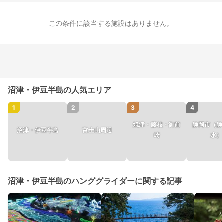
この条件に該当する施設はありません。
沼津・伊豆半島の人気エリア
1
2
3
4
焼津・藤枝・御前
静岡市（静
沼津・伊豆半島
富士山周辺
崎
水）
沼津・伊豆半島のハンググライダーに関する記事