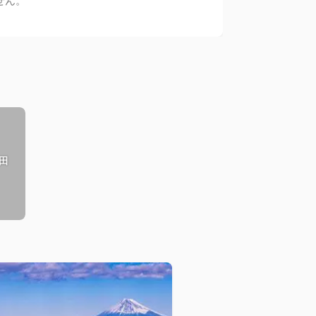
せん。
田