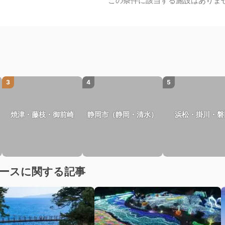
この条件に該当する施設はありま
3
4
5
焼津・藤枝・御前崎
静岡市（静岡・清水）
浜松・掛川・磐
コースに関する記事