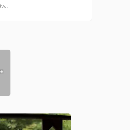
せん。
田