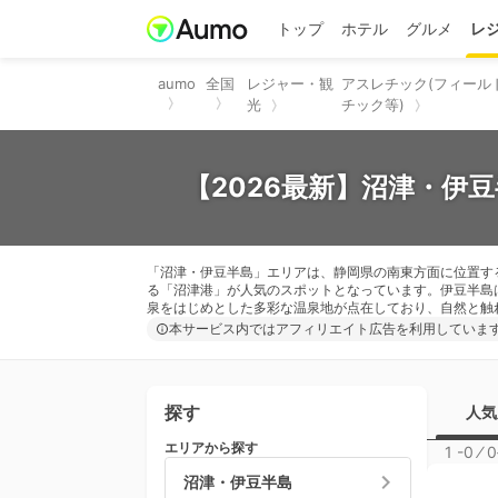
トップ
ホテル
グルメ
レ
aumo
全国
レジャー・観
アスレチック(フィール
光
チック等)
【2026最新】沼津・伊
「沼津・伊豆半島」エリアは、静岡県の南東方面に位置す
る「沼津港」が人気のスポットとなっています。伊豆半島
泉をはじめとした多彩な温泉地が点在しており、自然と触
本サービス内ではアフィリエイト広告を利用していま
探す
人気
エリアから探す
1 -0
⁄
0
沼津・伊豆半島