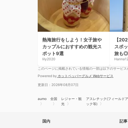
熱海旅行をしよう！女子旅や
【20
カップルにおすすめの観光ス
スポッ
ポット9選
旅も◎
lily2020
Hanna1
このページに掲載されている情報の一部は以下のサービス
Powered by
ホットペッパーグルメ Webサービス
更新日：2026年08月07日
aumo
全国
レジャー・観
アスレチック(フィールド
光
ック等)
国内
記事